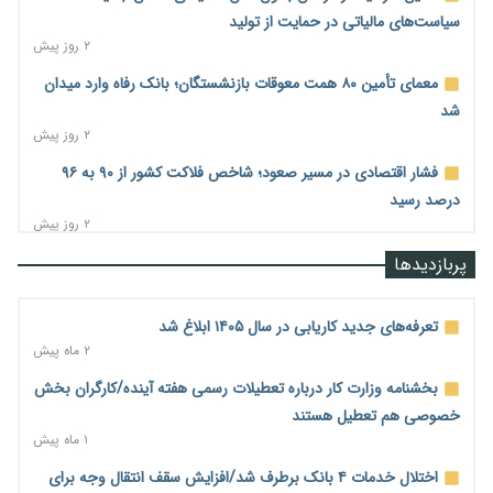
سیاست‌های مالیاتی در حمایت از تولید
۲ روز پیش
معمای تأمین ۸۰ همت معوقات بازنشستگان؛ بانک رفاه وارد میدان
شد
۲ روز پیش
فشار اقتصادی در مسیر صعود؛ شاخص فلاکت کشور از ۹۰ به ۹۶
درصد رسید
۲ روز پیش
رشد ۷۵ هزار میلیاردی بازار خرید اعتباری؛ فین‌تک‌ها وارد میدان
پربازدیدها
شدند
۲ روز پیش
تعرفه‌های جدید کاریابی در سال ۱۴۰۵ ابلاغ شد
احتمال اختلال ۲۴ ساعته در سامانه‌های تأمین اجتماعی
۲ ماه پیش
۲ روز پیش
بخشنامه وزارت کار درباره تعطیلات رسمی هفته آینده/کارگران بخش
آغاز اجرای پایلوت «ردا کارت» برای دانشجویان تحصیلات تکمیلی
خصوصی هم تعطیل هستند
۲ روز پیش
۱ ماه پیش
محدودیت تازه برای شبکه بانکی؛ افزایش سپرده قانونی با هدف
اختلال خدمات ۴ بانک برطرف شد/افزایش سقف انتقال وجه برای