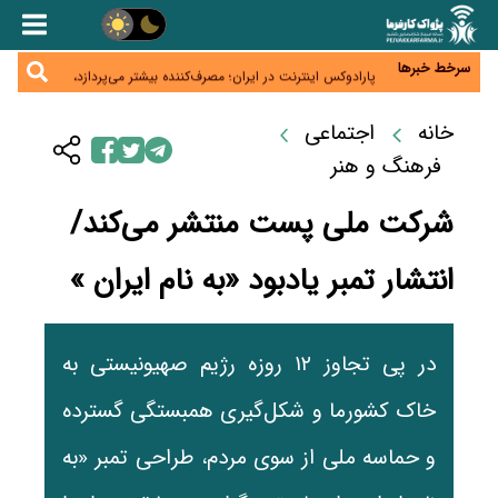
زائران اربعین نگران ارز باقی‌مانده نباشند؛ خرید دینار در
بانک‌ها و صرافی‌ها
جنگ کریدورها وارد فاز جدید شد؛ سرمایه‌گذاری ۳۴۵
میلیارد دلاری اوراسیا تا ۲۰۳۵
سرخط خبرها
پارادوکس اینترنت در ایران؛ مصرف‌کننده بیشتر می‌پردازد،
شبکه کمتر توسعه می‌یابد
تأمین سرمایه در گردش بدون خلق نقدینگی؛ نقش
جدید سیاست‌های مالیاتی در حمایت از تولید
خانه
اجتماعی
معمای تأمین ۸۰ همت معوقات بازنشستگان؛ بانک رفاه
وارد میدان شد
فرهنگ و هنر
شرکت ملی پست منتشر می‌کند/
انتشار تمبر یادبود «به نام ایران »
در پی تجاوز ۱۲ روزه رژیم صهیونیستی به
خاک کشورما و شکل‌گیری همبستگی گسترده
و حماسه ملی از سوی مردم، طراحی تمبر «به