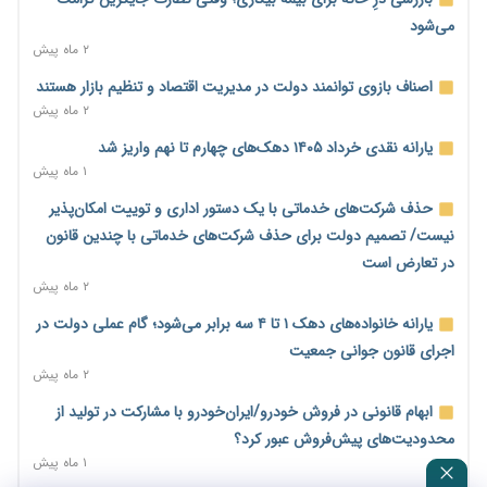
کاهش می‌یابد
می‌شود
۲ روز پیش
۲ ماه پیش
امضای تفاهم‌نامه تجاری ایران و پاکستان؛ هدف‌گذاری تجارت ۱۰
اصناف بازوی توانمند دولت در مدیریت اقتصاد و تنظیم بازار هستند
میلیارد دلاری
۲ ماه پیش
۲ روز پیش
یارانه نقدی خرداد ۱۴۰۵ دهک‌های چهارم تا نهم واریز شد
اختیارات جدید گمرکات برای تمدید ورود موقت کالا و خودرو تا
۱ ماه پیش
پایان شهریور ابلاغ شد
حذف شرکت‌های خدماتی با یک دستور اداری و توییت امکان‌پذیر
۲ روز پیش
نیست/ تصمیم دولت برای حذف شرکت‌های خدماتی با چندین قانون
فهرست کالاهای فولادی و فلزات مشمول بازگشت ۱۰۰ درصد ارز
در تعارض است
صادراتی ابلاغ شد
۲ ماه پیش
۲ روز پیش
یارانه خانواده‌های دهک ۱ تا ۴ سه برابر می‌شود؛ گام عملی دولت در
مرحله سیزدهم کالابرگ در سایه تورم؛ قدرت خرید یارانه یک‌میلیونی
اجرای قانون جوانی جمعیت
بیش از پیش آب رفت
۲ ماه پیش
۲ روز پیش
ابهام قانونی در فروش خودرو/ایران‌خودرو با مشارکت در تولید از
۱۴ مرداد؛ اولین «روز ملی کارفرما» در تقویم رسمی ایران/«روز ملی
محدودیت‌های پیش‌فروش عبور کرد؟
کارفرما» چگونه به تقویم رسمی کشور رسید؟
۱ ماه پیش
۲ روز پیش