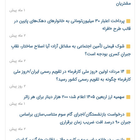
کنترل تورم
مشتریان
۲ روز پیش
۱ ماه پیش
ترمز تولید خودرو کشیده شد؛ افت ۲۵ درصدی تیراژ ایران‌خودرو،
پرداخت اعتبار ۳۰ میلیون‌تومانی به خانوارهای دهک‌های پایین در
سایپا و پارس‌خودرو
قالب طرح «افرا»
۲ روز پیش
۲ ماه پیش
بنگاه‌داری بانک‌ها؛ مانع بزرگ خانه‌دار شدن مستأجران
شوک قیمتی تأمین اجتماعی به مشاغل آزاد؛ آیا اصلاح ساختار، نقابِ
۲ روز پیش
جبرانِ کسری بودجه است؟
۲ ماه پیش
نماینده مجلس: توسعه مرزهای زمینی به راهبرد تأمین کالاهای
اساسی تبدیل شود
۱۴ مرداد؛ اولین «روز ملی کارفرما» در تقویم رسمی ایران/«روز ملی
۲ روز پیش
کارفرما» چگونه به تقویم رسمی کشور رسید؟
۲ روز پیش
خانه کارگر قزوین: شکاف دستمزد و هزینه معیشت هر روز عمیق‌تر
می‌شود
سهمیه ارز اربعین ۱۴۰۵ اعلام شد؛ ۲۰۰ هزار دینار برای هر زائر
۲ روز پیش
۱ ماه پیش
رئیس سازمان امور مالیاتی: بلاگرهای پردرآمد مشمول پرداخت
درخواست بازنشستگان/اجرای گام سوم متناسب‌سازی براساس
مالیات هستند
جبران ۹۰ درصد افت ضریب زمان برقراری
۲ روز پیش
۲ ماه پیش
پیش‌بینی افزایش تولید برنج؛ نیاز وارداتی کشور به ۵۰۰ هزار تن
بازرسی درِ خانه برای بیمه بیکاری؛ وقتی نظارت جایگزین کرامت