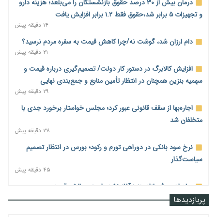
درمان بیش از ۳۰ درصد حقوق بازنشستگان را می‌بلعد؛ هزینه دارو
و تجهیزات ۵ برابر شد،حقوق فقط ۱.۲ برابر افزایش یافت
۱۴ دقیقه پیش
دام ارزان شد، گوشت نه/چرا کاهش قیمت به سفره مردم نرسید؟
۲۱ دقیقه پیش
افزایش کالابرگ در دستور کار دولت/ تصمیم‌گیری درباره قیمت و
سهمیه بنزین همچنان در انتظار تأمین منابع و جمع‌بندی نهایی
۲۹ دقیقه پیش
اجاره‌بها از سقف قانونی عبور کرد؛ مجلس خواستار برخورد جدی با
متخلفان شد
۳۸ دقیقه پیش
نرخ سود بانکی در دوراهی تورم و رکود؛ بورس در انتظار تصمیم
سیاست‌گذار
۴۵ دقیقه پیش
صادرات مرغ مازاد هنوز آغاز نشده است؛ چالش قیمت و
سیاست‌های ناپایدار در بازار جهانی
پربازدیدها
۵۳ دقیقه پیش