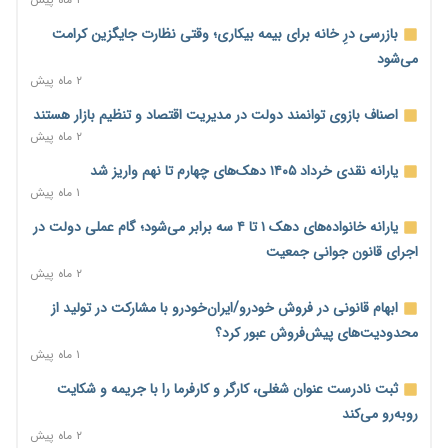
فرمول تازه مستمری در راه است؛ کارگران بازنده اصلاحات تأمین
اجتماعی؟
بازرسی درِ خانه برای بیمه بیکاری؛ وقتی نظارت جایگزین کرامت
۱ ساعت پیش
می‌شود
۲ ماه پیش
کنترل ترازنامه بانک‌ها؛ شمشیر دولبه مهار تورم و تأمین مالی تولید
۲ ساعت پیش
اصناف بازوی توانمند دولت در مدیریت اقتصاد و تنظیم بازار هستند
۲ ماه پیش
جنگ با تورم از بانک‌ها و بودجه آغاز می‌شود؛ نسخه انضباط آهنین
برای اقتصاد
یارانه نقدی خرداد ۱۴۰۵ دهک‌های چهارم تا نهم واریز شد
۲ ساعت پیش
۱ ماه پیش
عینک گران‌تر شد؛ ارز و عوارض گمرکی قدرت خرید مردم را نشانه
یارانه خانواده‌های دهک ۱ تا ۴ سه برابر می‌شود؛ گام عملی دولت در
رفت
اجرای قانون جوانی جمعیت
۳ ساعت پیش
۲ ماه پیش
اطمینان وزیر جهاد از تأمین کالاهای اساسی؛ «نگران نباشید»
ابهام قانونی در فروش خودرو/ایران‌خودرو با مشارکت در تولید از
۳ ساعت پیش
محدودیت‌های پیش‌فروش عبور کرد؟
۱ ماه پیش
پیام‌رسان‌های ایرانی در مسیر ورود به بورس؛ عرضه اولیه یک
شرکت هوش مصنوعی در راه است
ثبت نادرست عنوان شغلی، کارگر و کارفرما را با جریمه و شکایت
۳ ساعت پیش
روبه‌رو می‌کند
۲ ماه پیش
هشدار درباره کاهش عرضه مسکن اجاره‌ای؛ دولت واحدهای خود را