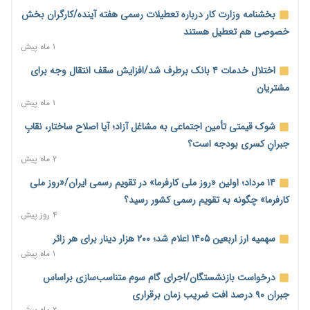
شیر صنعتی چگونه تولید می‌شود؟ پاسخ مدیر کل استاندارد به
بخشنامه وزارت کار درباره تعطیلات رسمی هفته آینده/کارگران بخش
شایعات فضای مجازی
خصوصی هم تعطیل هستند
۱ ساعت پیش
۱ ماه پیش
نسخه قطعه‌سازان برای سایپا؛ خروج دولت از مدیریت پیش از
اختلال خدمات ۴ بانک برطرف شد/افزایش سقف انتقال وجه برای
واگذاری
مشتریان
۱ ساعت پیش
۱ ماه پیش
تجارت خارجی ایران در مسیر تسویه فرامرزی با رمزارز
شوک قیمتی تأمین اجتماعی به مشاغل آزاد؛ آیا اصلاح ساختار، نقابِ
۱ ساعت پیش
جبرانِ کسری بودجه است؟
۲ ماه پیش
یک سال پرچالش اینترنت/دولت چهاردهم از محدودیت به سمت
توسعه زیرساخت رفت
۱۴ مرداد؛ اولین «روز ملی کارفرما» در تقویم رسمی ایران/«روز ملی
۱ ساعت پیش
کارفرما» چگونه به تقویم رسمی کشور رسید؟
۴ روز پیش
هشدار دیوان محاسبات درباره حساب‌های خارج از خزانه؛ ۱۲۴ حساب
ارزی در تیررس نظارت
سهمیه ارز اربعین ۱۴۰۵ اعلام شد؛ ۲۰۰ هزار دینار برای هر زائر
۱ ساعت پیش
۱ ماه پیش
نه از جنگ می‌ترسیم، نه از مذاکره برای منافع ملی
درخواست بازنشستگان/اجرای گام سوم متناسب‌سازی براساس
۱ ساعت پیش
جبران ۹۰ درصد افت ضریب زمان برقراری
۲ ماه پیش