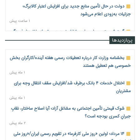
دولت در حال تأمین منابع جدید برای افزایش اعتبار کالابرگ؛
جزئیات به‌زودی اعلام می‌شود
۱ ساعت پیش
گسترش چتر بیمه‌ای برای مشاغل نوپدید؛ بیش از ۲۸۰ هزار فرهنگی
مدارس غیردولتی بیمه شدند
پربازدیدها
۲ ساعت پیش
انتقال ریلی نفت ایران از مسیر افغانستان به چین توجیه اقتصادی
بخشنامه وزارت کار درباره تعطیلات رسمی هفته آینده/کارگران بخش
ندارد
خصوصی هم تعطیل هستند
۲ ساعت پیش
۱ ماه پیش
رصد زنجیره معاملات برای شناسایی تخلفات مالی و جریان‌های
اختلال خدمات ۴ بانک برطرف شد/افزایش سقف انتقال وجه برای
مشکوک
مشتریان
۲ ساعت پیش
۱ ماه پیش
بیش از ۶۰ درصد ناوگان حمل‌ونقل جنوب زیر ضرب جنگ رفت/
شوک قیمتی تأمین اجتماعی به مشاغل آزاد؛ آیا اصلاح ساختار، نقابِ
بازسازی خسارت‌های تعاونی‌ها ۲ تا ۳ سال زمان می‌برد
جبرانِ کسری بودجه است؟
۱۸ ساعت پیش
۲ ماه پیش
بخش خصوصی، پشتوانه ماندگاری توافق‌های احتمالی
۱۴ مرداد؛ اولین «روز ملی کارفرما» در تقویم رسمی ایران/«روز ملی
۱۸ ساعت پیش