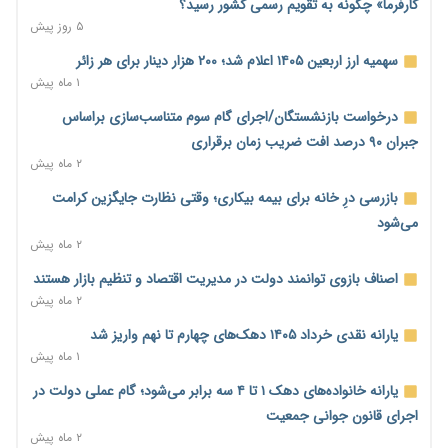
کارفرما» چگونه به تقویم رسمی کشور رسید؟
۵ روز پیش
اختیار تمدید مهلت ثبت آماری به سازمان‌های مناطق آزاد و ویژه
اقتصادی واگذار شد
سهمیه ارز اربعین ۱۴۰۵ اعلام شد؛ ۲۰۰ هزار دینار برای هر زائر
۲۳ ساعت پیش
۱ ماه پیش
اقتصاد ایران با نسخه‌های کلاسیک به جایی نمی‌رسد/ ظرفیت
درخواست بازنشستگان/اجرای گام سوم متناسب‌سازی براساس
تجارت ۳۰۰ میلیارد دلاری با همسایگان وجود دارد
جبران ۹۰ درصد افت ضریب زمان برقراری
۲۳ ساعت پیش
۲ ماه پیش
درمان بیش از ۳۰ درصد حقوق بازنشستگان را می‌بلعد؛ هزینه دارو
بازرسی درِ خانه برای بیمه بیکاری؛ وقتی نظارت جایگزین کرامت
و تجهیزات ۵ برابر شد،حقوق فقط ۱.۲ برابر افزایش یافت
می‌شود
۲۳ ساعت پیش
۲ ماه پیش
دام ارزان شد، گوشت نه/چرا کاهش قیمت به سفره مردم نرسید؟
اصناف بازوی توانمند دولت در مدیریت اقتصاد و تنظیم بازار هستند
۲۳ ساعت پیش
۲ ماه پیش
افزایش کالابرگ در دستور کار دولت/ تصمیم‌گیری درباره قیمت و
یارانه نقدی خرداد ۱۴۰۵ دهک‌های چهارم تا نهم واریز شد
سهمیه بنزین همچنان در انتظار تأمین منابع و جمع‌بندی نهایی
۱ ماه پیش
۱ روز پیش
یارانه خانواده‌های دهک ۱ تا ۴ سه برابر می‌شود؛ گام عملی دولت در
اجاره‌بها از سقف قانونی عبور کرد؛ مجلس خواستار برخورد جدی با
اجرای قانون جوانی جمعیت
متخلفان شد
۲ ماه پیش