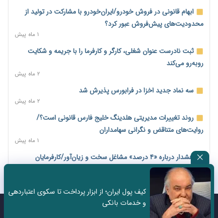
۱ روز پیش
ابهام قانونی در فروش خودرو/ایران‌خودرو با مشارکت در تولید از
نرخ سود بانکی در دوراهی تورم و رکود؛ بورس در انتظار تصمیم
محدودیت‌های پیش‌فروش عبور کرد؟
سیاست‌گذار
۱ ماه پیش
۱ روز پیش
ثبت نادرست عنوان شغلی، کارگر و کارفرما را با جریمه و شکایت
صادرات مرغ مازاد هنوز آغاز نشده است؛ چالش قیمت و
روبه‌رو می‌کند
سیاست‌های ناپایدار در بازار جهانی
۲ ماه پیش
۱ روز پیش
سه نماد جدید اخزا در فرابورس پذیرش شد
شیر صنعتی چگونه تولید می‌شود؟ پاسخ مدیر کل استاندارد به
۲ ماه پیش
شایعات فضای مجازی
روند تغییرات مدیریتی هلدینگ خلیج فارس قانونی است؟/
۱ روز پیش
روایت‌های متناقض و نگرانی سهامداران
نسخه قطعه‌سازان برای سایپا؛ خروج دولت از مدیریت پیش از
۱ ماه پیش
واگذاری
هشدار درباره «۴ درصد» مشاغل سخت و زیان‌آور/کارفرمایان
۱ روز پیش
پرداخت را به بازنشستگی موکول نکنند
تجارت خارجی ایران در مسیر تسویه فرامرزی با رمزارز
۲ ماه پیش
۱ روز پیش
کیف پول ایران؛ از ابزار پرداخت تا سکوی اعتباردهی
جزئیات لایحه «نظام جدید تأمین اجتماعی»؛ آیا حق‌بیمه ۷ درصد
و خدمات بانکی
یک سال پرچالش اینترنت/دولت چهاردهم از محدودیت به سمت
می‌شود؟
تماس با ما
درباره ما