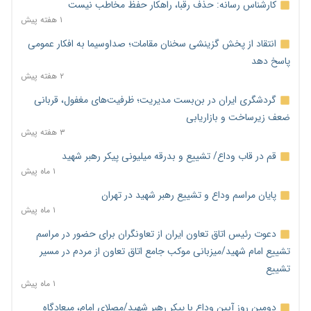
کارشناس رسانه: حذف رقبا، راهکار حفظ مخاطب نیست
۱ هفته پیش
انتقاد از پخش گزینشی سخنان مقامات؛ صداوسیما به افکار عمومی
پاسخ دهد
۲ هفته پیش
گردشگری ایران در بن‌بست مدیریت؛ ظرفیت‌های مغفول، قربانی
ضعف زیرساخت و بازاریابی
۳ هفته پیش
قم در قاب وداع/ تشییع و بدرقه میلیونی پیکر رهبر شهید
۱ ماه پیش
پایان مراسم وداع و تشییع رهبر شهید در تهران
۱ ماه پیش
دعوت رئیس اتاق تعاون ایران از تعاونگران برای حضور در مراسم
تشییع امام شهید/میزبانی موکب جامع اتاق تعاون از مردم در مسیر
تشییع
۱ ماه پیش
دومین روز آیین وداع با پیکر رهبر شهید/مصلای امام، میعادگاه