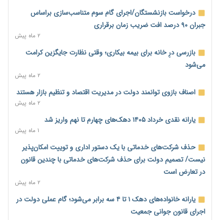
رئیس سازمان امور مالیاتی: بلاگرهای پردرآمد مشمول پرداخت
درخواست بازنشستگان/اجرای گام سوم متناسب‌سازی براساس
مالیات هستند
جبران ۹۰ درصد افت ضریب زمان برقراری
۱ روز پیش
۲ ماه پیش
پیش‌بینی افزایش تولید برنج؛ نیاز وارداتی کشور به ۵۰۰ هزار تن
بازرسی درِ خانه برای بیمه بیکاری؛ وقتی نظارت جایگزین کرامت
کاهش می‌یابد
می‌شود
۱ روز پیش
۲ ماه پیش
امضای تفاهم‌نامه تجاری ایران و پاکستان؛ هدف‌گذاری تجارت ۱۰
اصناف بازوی توانمند دولت در مدیریت اقتصاد و تنظیم بازار هستند
میلیارد دلاری
۲ ماه پیش
۱ روز پیش
یارانه نقدی خرداد ۱۴۰۵ دهک‌های چهارم تا نهم واریز شد
اختیارات جدید گمرکات برای تمدید ورود موقت کالا و خودرو تا
۱ ماه پیش
پایان شهریور ابلاغ شد
حذف شرکت‌های خدماتی با یک دستور اداری و توییت امکان‌پذیر
۱ روز پیش
نیست/ تصمیم دولت برای حذف شرکت‌های خدماتی با چندین قانون
فهرست کالاهای فولادی و فلزات مشمول بازگشت ۱۰۰ درصد ارز
در تعارض است
صادراتی ابلاغ شد
۲ ماه پیش
۱ روز پیش
یارانه خانواده‌های دهک ۱ تا ۴ سه برابر می‌شود؛ گام عملی دولت در
مرحله سیزدهم کالابرگ در سایه تورم؛ قدرت خرید یارانه یک‌میلیونی
اجرای قانون جوانی جمعیت