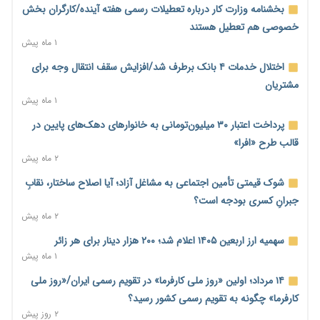
۱ روز پیش
بخشنامه وزارت کار درباره تعطیلات رسمی هفته آینده/کارگران بخش
آغاز اجرای پایلوت «ردا کارت» برای دانشجویان تحصیلات تکمیلی
خصوصی هم تعطیل هستند
۱ روز پیش
۱ ماه پیش
محدودیت تازه برای شبکه بانکی؛ افزایش سپرده قانونی با هدف
اختلال خدمات ۴ بانک برطرف شد/افزایش سقف انتقال وجه برای
کنترل تورم
مشتریان
۱ روز پیش
۱ ماه پیش
ترمز تولید خودرو کشیده شد؛ افت ۲۵ درصدی تیراژ ایران‌خودرو،
پرداخت اعتبار ۳۰ میلیون‌تومانی به خانوارهای دهک‌های پایین در
سایپا و پارس‌خودرو
قالب طرح «افرا»
۱ روز پیش
۲ ماه پیش
بنگاه‌داری بانک‌ها؛ مانع بزرگ خانه‌دار شدن مستأجران
شوک قیمتی تأمین اجتماعی به مشاغل آزاد؛ آیا اصلاح ساختار، نقابِ
۱ روز پیش
جبرانِ کسری بودجه است؟
۲ ماه پیش
نماینده مجلس: توسعه مرزهای زمینی به راهبرد تأمین کالاهای
اساسی تبدیل شود
سهمیه ارز اربعین ۱۴۰۵ اعلام شد؛ ۲۰۰ هزار دینار برای هر زائر
۱ روز پیش
۱ ماه پیش
خانه کارگر قزوین: شکاف دستمزد و هزینه معیشت هر روز عمیق‌تر
۱۴ مرداد؛ اولین «روز ملی کارفرما» در تقویم رسمی ایران/«روز ملی
می‌شود
کارفرما» چگونه به تقویم رسمی کشور رسید؟
۱ روز پیش
۲ روز پیش