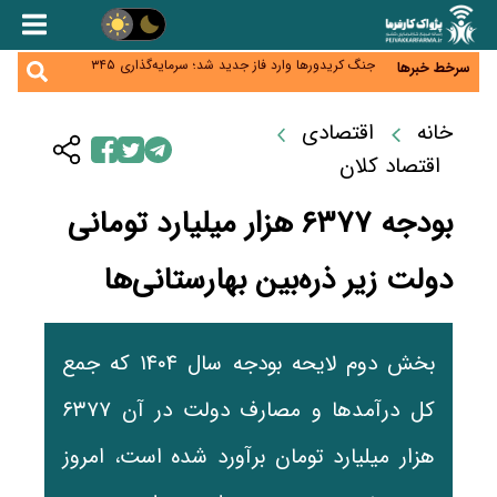
زائران اربعین نگران ارز باقی‌مانده نباشند؛ خرید دینار در
بانک‌ها و صرافی‌ها
جنگ کریدورها وارد فاز جدید شد؛ سرمایه‌گذاری ۳۴۵
سرخط خبرها
میلیارد دلاری اوراسیا تا ۲۰۳۵
پارادوکس اینترنت در ایران؛ مصرف‌کننده بیشتر می‌پردازد،
شبکه کمتر توسعه می‌یابد
تأمین سرمایه در گردش بدون خلق نقدینگی؛ نقش
خانه
اقتصادی
جدید سیاست‌های مالیاتی در حمایت از تولید
معمای تأمین ۸۰ همت معوقات بازنشستگان؛ بانک رفاه
اقتصاد کلان
وارد میدان شد
بودجه ۶۳۷۷ هزار میلیارد تومانی
دولت زیر ذره‌بین بهارستانی‌ها
بخش دوم لایحه بودجه سال ۱۴۰۴ که جمع
کل درآمدها و مصارف دولت در آن ۶۳۷۷
هزار میلیارد تومان برآورد شده است، امروز