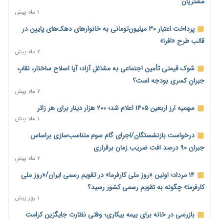
کنترل تورم
مشتریان
۱۶ ساعت پیش
۱ ماه پیش
ترمز تولید خودرو کشیده شد؛ افت ۲۵ درصدی تیراژ ایران‌خودرو،
پرداخت اعتبار ۳۰ میلیون‌تومانی به خانوارهای دهک‌های پایین در
سایپا و پارس‌خودرو
قالب طرح «افرا»
۱۶ ساعت پیش
۲ ماه پیش
بنگاه‌داری بانک‌ها؛ مانع بزرگ خانه‌دار شدن مستأجران
شوک قیمتی تأمین اجتماعی به مشاغل آزاد؛ آیا اصلاح ساختار، نقابِ
۱۷ ساعت پیش
جبرانِ کسری بودجه است؟
۲ ماه پیش
نماینده مجلس: توسعه مرزهای زمینی به راهبرد تأمین کالاهای
اساسی تبدیل شود
سهمیه ارز اربعین ۱۴۰۵ اعلام شد؛ ۲۰۰ هزار دینار برای هر زائر
۱۷ ساعت پیش
۱ ماه پیش
خانه کارگر قزوین: شکاف دستمزد و هزینه معیشت هر روز عمیق‌تر
درخواست بازنشستگان/اجرای گام سوم متناسب‌سازی براساس
می‌شود
جبران ۹۰ درصد افت ضریب زمان برقراری
۱۷ ساعت پیش
۲ ماه پیش
رئیس سازمان امور مالیاتی: بلاگرهای پردرآمد مشمول پرداخت
۱۴ مرداد؛ اولین «روز ملی کارفرما» در تقویم رسمی ایران/«روز ملی
مالیات هستند
کارفرما» چگونه به تقویم رسمی کشور رسید؟
۱۸ ساعت پیش
۱ روز پیش
پیش‌بینی افزایش تولید برنج؛ نیاز وارداتی کشور به ۵۰۰ هزار تن
بازرسی درِ خانه برای بیمه بیکاری؛ وقتی نظارت جایگزین کرامت