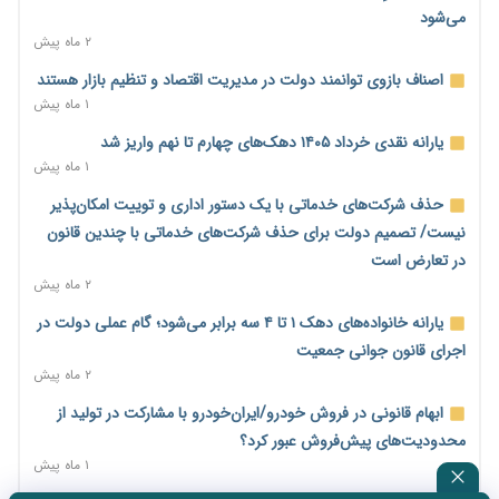
کاهش می‌یابد
می‌شود
۱۹ ساعت پیش
۲ ماه پیش
امضای تفاهم‌نامه تجاری ایران و پاکستان؛ هدف‌گذاری تجارت ۱۰
اصناف بازوی توانمند دولت در مدیریت اقتصاد و تنظیم بازار هستند
میلیارد دلاری
۱ ماه پیش
۱۹ ساعت پیش
یارانه نقدی خرداد ۱۴۰۵ دهک‌های چهارم تا نهم واریز شد
اختیارات جدید گمرکات برای تمدید ورود موقت کالا و خودرو تا
۱ ماه پیش
پایان شهریور ابلاغ شد
حذف شرکت‌های خدماتی با یک دستور اداری و توییت امکان‌پذیر
۱۹ ساعت پیش
نیست/ تصمیم دولت برای حذف شرکت‌های خدماتی با چندین قانون
فهرست کالاهای فولادی و فلزات مشمول بازگشت ۱۰۰ درصد ارز
در تعارض است
صادراتی ابلاغ شد
۲ ماه پیش
۱۹ ساعت پیش
یارانه خانواده‌های دهک ۱ تا ۴ سه برابر می‌شود؛ گام عملی دولت در
مرحله سیزدهم کالابرگ در سایه تورم؛ قدرت خرید یارانه یک‌میلیونی
اجرای قانون جوانی جمعیت
بیش از پیش آب رفت
۲ ماه پیش
۱۹ ساعت پیش
ابهام قانونی در فروش خودرو/ایران‌خودرو با مشارکت در تولید از
۱۴ مرداد؛ اولین «روز ملی کارفرما» در تقویم رسمی ایران/«روز ملی
محدودیت‌های پیش‌فروش عبور کرد؟
کارفرما» چگونه به تقویم رسمی کشور رسید؟
۱ ماه پیش
۱ روز پیش