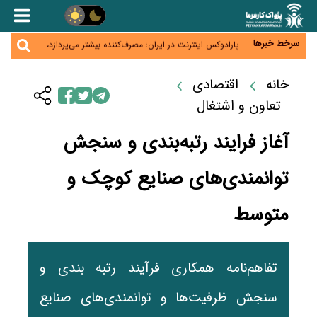
زائران اربعین نگران ارز باقی‌مانده نباشند؛ خرید دینار در
بانک‌ها و صرافی‌ها
جنگ کریدورها وارد فاز جدید شد؛ سرمایه‌گذاری ۳۴۵
میلیارد دلاری اوراسیا تا ۲۰۳۵
سرخط خبرها
پارادوکس اینترنت در ایران؛ مصرف‌کننده بیشتر می‌پردازد،
شبکه کمتر توسعه می‌یابد
تأمین سرمایه در گردش بدون خلق نقدینگی؛ نقش
جدید سیاست‌های مالیاتی در حمایت از تولید
خانه
اقتصادی
معمای تأمین ۸۰ همت معوقات بازنشستگان؛ بانک رفاه
وارد میدان شد
تعاون و اشتغال
آغاز فرایند رتبه‌بندی و سنجش
توانمندی‌های صنایع کوچک و
متوسط
تفاهم‌نامه همکاری فرآیند رتبه بندی و
سنجش ظرفیت‌ها و توانمندی‌های صنایع