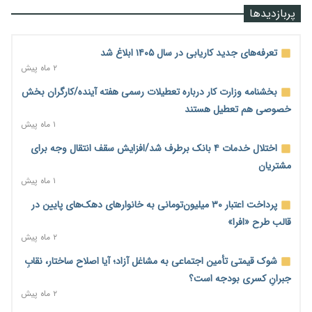
رشد ۷۵ هزار میلیاردی بازار خرید اعتباری؛ فین‌تک‌ها وارد میدان
پربازدیدها
شدند
۱ روز پیش
تعرفه‌های جدید کاریابی در سال ۱۴۰۵ ابلاغ شد
احتمال اختلال ۲۴ ساعته در سامانه‌های تأمین اجتماعی
۲ ماه پیش
۱ روز پیش
بخشنامه وزارت کار درباره تعطیلات رسمی هفته آینده/کارگران بخش
آغاز اجرای پایلوت «ردا کارت» برای دانشجویان تحصیلات تکمیلی
خصوصی هم تعطیل هستند
۱ روز پیش
۱ ماه پیش
محدودیت تازه برای شبکه بانکی؛ افزایش سپرده قانونی با هدف
اختلال خدمات ۴ بانک برطرف شد/افزایش سقف انتقال وجه برای
کنترل تورم
مشتریان
۱ روز پیش
۱ ماه پیش
ترمز تولید خودرو کشیده شد؛ افت ۲۵ درصدی تیراژ ایران‌خودرو،
پرداخت اعتبار ۳۰ میلیون‌تومانی به خانوارهای دهک‌های پایین در
سایپا و پارس‌خودرو
قالب طرح «افرا»
۱ روز پیش
۲ ماه پیش
بنگاه‌داری بانک‌ها؛ مانع بزرگ خانه‌دار شدن مستأجران
شوک قیمتی تأمین اجتماعی به مشاغل آزاد؛ آیا اصلاح ساختار، نقابِ
۱ روز پیش
جبرانِ کسری بودجه است؟
۲ ماه پیش
نماینده مجلس: توسعه مرزهای زمینی به راهبرد تأمین کالاهای