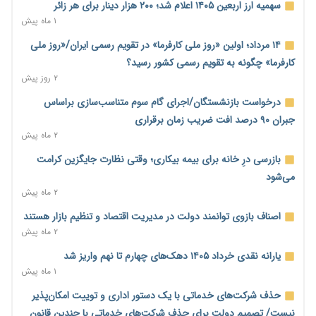
اساسی تبدیل شود
سهمیه ارز اربعین ۱۴۰۵ اعلام شد؛ ۲۰۰ هزار دینار برای هر زائر
۱ روز پیش
۱ ماه پیش
خانه کارگر قزوین: شکاف دستمزد و هزینه معیشت هر روز عمیق‌تر
۱۴ مرداد؛ اولین «روز ملی کارفرما» در تقویم رسمی ایران/«روز ملی
می‌شود
کارفرما» چگونه به تقویم رسمی کشور رسید؟
۱ روز پیش
۲ روز پیش
رئیس سازمان امور مالیاتی: بلاگرهای پردرآمد مشمول پرداخت
درخواست بازنشستگان/اجرای گام سوم متناسب‌سازی براساس
مالیات هستند
جبران ۹۰ درصد افت ضریب زمان برقراری
۱ روز پیش
۲ ماه پیش
پیش‌بینی افزایش تولید برنج؛ نیاز وارداتی کشور به ۵۰۰ هزار تن
بازرسی درِ خانه برای بیمه بیکاری؛ وقتی نظارت جایگزین کرامت
کاهش می‌یابد
می‌شود
۲ روز پیش
۲ ماه پیش
امضای تفاهم‌نامه تجاری ایران و پاکستان؛ هدف‌گذاری تجارت ۱۰
اصناف بازوی توانمند دولت در مدیریت اقتصاد و تنظیم بازار هستند
میلیارد دلاری
۲ ماه پیش
۲ روز پیش
یارانه نقدی خرداد ۱۴۰۵ دهک‌های چهارم تا نهم واریز شد
اختیارات جدید گمرکات برای تمدید ورود موقت کالا و خودرو تا
۱ ماه پیش
پایان شهریور ابلاغ شد
حذف شرکت‌های خدماتی با یک دستور اداری و توییت امکان‌پذیر
۲ روز پیش
نیست/ تصمیم دولت برای حذف شرکت‌های خدماتی با چندین قانون