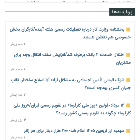
نرخ سود بانکی در دوراهی تورم و رکود؛ بورس در انتظار تصمیم
سیاست‌گذار
پربازدیدها
۱ ساعت پیش
صادرات مرغ مازاد هنوز آغاز نشده است؛ چالش قیمت و
بخشنامه وزارت کار درباره تعطیلات رسمی هفته آینده/کارگران بخش
سیاست‌های ناپایدار در بازار جهانی
خصوصی هم تعطیل هستند
۱ ساعت پیش
۱ ماه پیش
شیر صنعتی چگونه تولید می‌شود؟ پاسخ مدیر کل استاندارد به
اختلال خدمات ۴ بانک برطرف شد/افزایش سقف انتقال وجه برای
شایعات فضای مجازی
مشتریان
۱ ساعت پیش
۱ ماه پیش
نسخه قطعه‌سازان برای سایپا؛ خروج دولت از مدیریت پیش از
شوک قیمتی تأمین اجتماعی به مشاغل آزاد؛ آیا اصلاح ساختار، نقابِ
واگذاری
جبرانِ کسری بودجه است؟
۲ ساعت پیش
۲ ماه پیش
تجارت خارجی ایران در مسیر تسویه فرامرزی با رمزارز
۱۴ مرداد؛ اولین «روز ملی کارفرما» در تقویم رسمی ایران/«روز ملی
۲ ساعت پیش
کارفرما» چگونه به تقویم رسمی کشور رسید؟
۴ روز پیش
یک سال پرچالش اینترنت/دولت چهاردهم از محدودیت به سمت
توسعه زیرساخت رفت
سهمیه ارز اربعین ۱۴۰۵ اعلام شد؛ ۲۰۰ هزار دینار برای هر زائر
۲ ساعت پیش
۱ ماه پیش