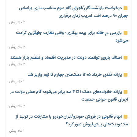
هشدار دیوان محاسبات درباره حساب‌های خارج از خزانه؛ ۱۲۴ حساب
درخواست بازنشستگان/اجرای گام سوم متناسب‌سازی براساس
ارزی در تیررس نظارت
جبران ۹۰ درصد افت ضریب زمان برقراری
۲ ساعت پیش
۲ ماه پیش
نه از جنگ می‌ترسیم، نه از مذاکره برای منافع ملی
بازرسی درِ خانه برای بیمه بیکاری؛ وقتی نظارت جایگزین کرامت
۲ ساعت پیش
می‌شود
۲ ماه پیش
فرمول تازه مستمری در راه است؛ کارگران بازنده اصلاحات تأمین
اجتماعی؟
اصناف بازوی توانمند دولت در مدیریت اقتصاد و تنظیم بازار هستند
۲ ساعت پیش
۲ ماه پیش
کنترل ترازنامه بانک‌ها؛ شمشیر دولبه مهار تورم و تأمین مالی تولید
یارانه نقدی خرداد ۱۴۰۵ دهک‌های چهارم تا نهم واریز شد
۳ ساعت پیش
۱ ماه پیش
جنگ با تورم از بانک‌ها و بودجه آغاز می‌شود؛ نسخه انضباط آهنین
یارانه خانواده‌های دهک ۱ تا ۴ سه برابر می‌شود؛ گام عملی دولت در
برای اقتصاد
اجرای قانون جوانی جمعیت
۳ ساعت پیش
۲ ماه پیش
عینک گران‌تر شد؛ ارز و عوارض گمرکی قدرت خرید مردم را نشانه
ابهام قانونی در فروش خودرو/ایران‌خودرو با مشارکت در تولید از
رفت
محدودیت‌های پیش‌فروش عبور کرد؟
۳ ساعت پیش
۱ ماه پیش