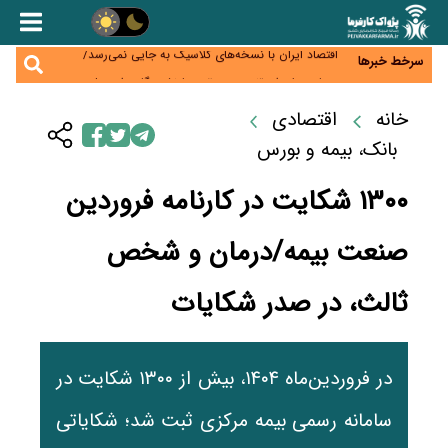
اختیار تمدید مهلت ثبت آماری به سازمان‌های مناطق
آزاد و ویژه اقتصادی واگذار شد
اقتصاد ایران با نسخه‌های کلاسیک به جایی نمی‌رسد/
سرخط خبرها
ظرفیت تجارت ۳۰۰ میلیارد دلاری با همسایگان وجود دارد
درمان بیش از ۳۰ درصد حقوق بازنشستگان را می‌بلعد؛
هزینه دارو و تجهیزات ۵ برابر شد،حقوق فقط ۱.۲ برابر
دام ارزان شد، گوشت نه/چرا کاهش قیمت به سفره مردم
افزایش یافت
خانه
اقتصادی
نرسید؟
افزایش کالابرگ در دستور کار دولت/ تصمیم‌گیری درباره
بانک، بیمه و بورس
قیمت و سهمیه بنزین همچنان در انتظار تأمین منابع و
جمع‌بندی نهایی
۱۳۰۰ شکایت در کارنامه فروردین
صنعت بیمه/درمان و شخص
ثالث، در صدر شکایات
در فروردین‌ماه ۱۴۰۴، بیش از ۱۳۰۰ شکایت در
سامانه رسمی بیمه مرکزی ثبت شد؛ شکایاتی