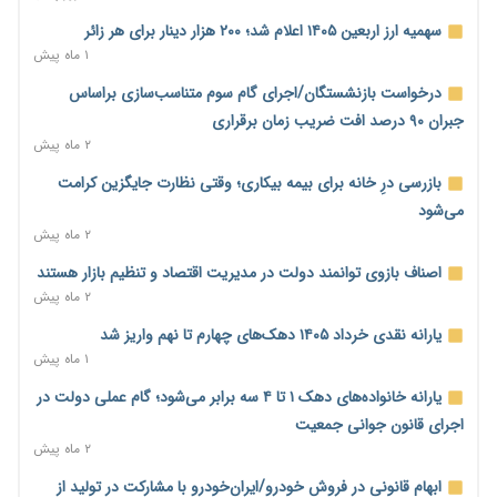
سهمیه ارز اربعین ۱۴۰۵ اعلام شد؛ ۲۰۰ هزار دینار برای هر زائر
۷ میلیارد دلار از تسهیلات نفتی صندوق توسعه ملی معوق شد؛
۱ ماه پیش
مطالبات نفتی ۷۸ درصد + فیلم
۳ ساعت پیش
درخواست بازنشستگان/اجرای گام سوم متناسب‌سازی براساس
جبران ۹۰ درصد افت ضریب زمان برقراری
دولت مسئولیت احراز اهلیت کارت‌های بازرگانی را از اتاق گرفت؛
۲ ماه پیش
هشدار درباره مسیرهای فسادزا
۴ ساعت پیش
بازرسی درِ خانه برای بیمه بیکاری؛ وقتی نظارت جایگزین کرامت
می‌شود
بانک مرکزی برای تسهیل تجارت خارجی و تأمین مالی پروژه‌ها به
۲ ماه پیش
شبکه بانکی فراخوان داد + فیلم
۴ ساعت پیش
اصناف بازوی توانمند دولت در مدیریت اقتصاد و تنظیم بازار هستند
۲ ماه پیش
دولت در حال تأمین منابع جدید برای افزایش اعتبار کالابرگ؛
جزئیات به‌زودی اعلام می‌شود
یارانه نقدی خرداد ۱۴۰۵ دهک‌های چهارم تا نهم واریز شد
۴ ساعت پیش
۱ ماه پیش
گسترش چتر بیمه‌ای برای مشاغل نوپدید؛ بیش از ۲۸۰ هزار فرهنگی
یارانه خانواده‌های دهک ۱ تا ۴ سه برابر می‌شود؛ گام عملی دولت در
مدارس غیردولتی بیمه شدند
اجرای قانون جوانی جمعیت
۴ ساعت پیش
۲ ماه پیش
انتقال ریلی نفت ایران از مسیر افغانستان به چین توجیه اقتصادی
ابهام قانونی در فروش خودرو/ایران‌خودرو با مشارکت در تولید از