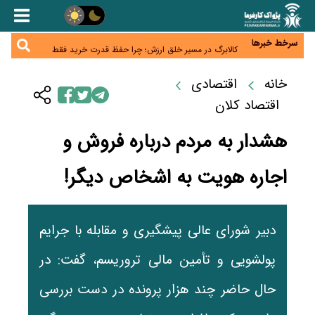
برق واحدهای تولیدی بدهکار فعلاً قطع نمی‌شود
ساخت‌وساز زیر فشار گرانی؛ تورم نهاده‌های ساختمانی از
۱۰۶ درصد گذشت
سرخط خبرها
کالابرگ در مسیر خلق ارزش؛ چرا حفظ قدرت خرید فقط
با افزایش اعتبار ممکن نیست؟
احراز سکونت مشمولان کالابرگ آغاز شد؛ مهلت تا پایان
شهریور
خانه
اقتصادی
۴۵ هزار میلیارد تومان مطالبات معوق خصوصی‌سازی؛ ۵۰
همت باید امسال به خزانه واریز شود
اقتصاد کلان
هشدار به مردم درباره فروش و
اجاره هویت به اشخاص دیگر!
دبیر شورای عالی پیشگیری و مقابله با جرایم
پولشویی و تأمین مالی تروریسم، گفت: در
حال حاضر چند هزار پرونده در دست بررسی