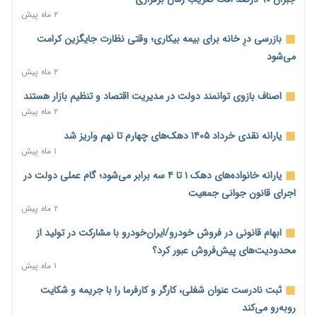
ورود بخش خصوصی به حکمرانی اشتغال؛ «یاوران پیشرفت»
۲ ماه پیش
امسال گسترده‌تر می‌شود
بازرسی درِ خانه برای بیمه بیکاری؛ وقتی نظارت جایگزین کرامت
۲۱ ساعت پیش
می‌شود
مطالبه کارگران جنوب برای پرداخت «حق جنگ»؛ از نفت و گاز تا
۲ ماه پیش
شبکه برق
اصناف بازوی توانمند دولت در مدیریت اقتصاد و تنظیم بازار هستند
۲۱ ساعت پیش
۲ ماه پیش
حساب‌های شرکت ملی نفت در بانک صنعت و معدن مسدود شد؛
یارانه نقدی خرداد ۱۴۰۵ دهک‌های چهارم تا نهم واریز شد
بدهی یک میلیارد دلاری
۱ ماه پیش
۲۲ ساعت پیش
یارانه خانواده‌های دهک ۱ تا ۴ سه برابر می‌شود؛ گام عملی دولت در
درآمد کارگزاری‌ها چقدر است؟ کانون کارگزاران اعداد منتشرشده در
اجرای قانون جوانی جمعیت
فضای مجازی را تکذیب کرد
۲ ماه پیش
۲۲ ساعت پیش
ابهام قانونی در فروش خودرو/ایران‌خودرو با مشارکت در تولید از
بیکاری ۷ درصدی روی کاغذ؛ آیا در واقعیت هم این چنین است؟
محدودیت‌های پیش‌فروش عبور کرد؟
۲۳ ساعت پیش
۱ ماه پیش
روز خبرنگار؛ مطالبه‌ای فراتر از تبریک برای پاسداشت حقیقت و
ثبت نادرست عنوان شغلی، کارگر و کارفرما را با جریمه و شکایت
امنیت شغلی
روبه‌رو می‌کند
۲۳ ساعت پیش