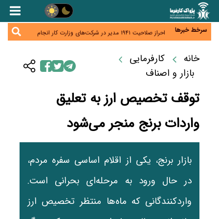
هشدار درباره کاهش عرضه مسکن اجاره‌ای؛ دولت
واحدهای خود را وارد بازار کند
رسانه تخصصی باید مطالبه‌گری، دقت و استقلال را
سرلوحه کار خود قرار دهد
سرخط خبرها
احراز صلاحیت ۱۹۴۱ مدیر در شرکت‌های وزارت کار انجام
نشده است؛ شایسته‌سالاری زیر فشار؟
صادرات محصولات آب‌بر در اوج خشکسالی؛ تراز تجاری
به چه قیمتی؟
خانه
کارفرمایی
موبایل گران می‌شود؟ هزینه واردات ۱۰ برابر شد، ثبت
سفارش همچنان متوقف است
بازار و اصناف
توقف تخصیص ارز به تعلیق
واردات برنج منجر می‌شود
بازار برنج، یکی از اقلام اساسی سفره مردم،
در حال ورود به مرحله‌ای بحرانی است.
واردکنندگانی که ماه‌ها منتظر تخصیص ارز