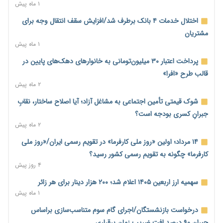
سهمیه جدید
۱ ماه پیش
۲۰ ساعت پیش
اختلال خدمات ۴ بانک برطرف شد/افزایش سقف انتقال وجه برای
منابع صندوق ملی مسکن به متقاضیان رسید؛ اولویت با پروژه‌های
مشتریان
بالای ۸۰ درصد پیشرفت
۱ ماه پیش
۲۰ ساعت پیش
پرداخت اعتبار ۳۰ میلیون‌تومانی به خانوارهای دهک‌های پایین در
هشدار درباره آینده صندوق‌های بازنشستگی؛ اعتماد بیمه‌پردازان را
قالب طرح «افرا»
قربانی نکنیم
۲ ماه پیش
۲۰ ساعت پیش
شوک قیمتی تأمین اجتماعی به مشاغل آزاد؛ آیا اصلاح ساختار، نقابِ
ترمیم مزد در راه است؟ تأکید بر افزایش مزد پایه و شفافیت سبد
جبرانِ کسری بودجه است؟
معیشت
۲ ماه پیش
۲۱ ساعت پیش
۱۴ مرداد؛ اولین «روز ملی کارفرما» در تقویم رسمی ایران/«روز ملی
وام بدون رتبه اعتباری؛ صندوق کارآفرینی امید از حمایت متفاوت
کارفرما» چگونه به تقویم رسمی کشور رسید؟
خود می‌گوید
۴ روز پیش
۲۱ ساعت پیش
سهمیه ارز اربعین ۱۴۰۵ اعلام شد؛ ۲۰۰ هزار دینار برای هر زائر
ناترازی برق ۳۰ درصد کاهش یافت؛ وعده وزارت نیرو برای رفع
۱ ماه پیش
محدودیت صنایع
درخواست بازنشستگان/اجرای گام سوم متناسب‌سازی براساس
۲۱ ساعت پیش
جبران ۹۰ درصد افت ضریب زمان برقراری