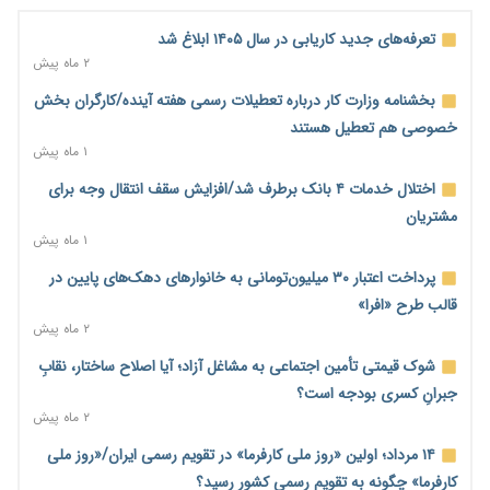
رشد ۷۵ هزار میلیاردی بازار خرید اعتباری؛ فین‌تک‌ها وارد میدان
تعرفه‌های جدید کاریابی در سال ۱۴۰۵ ابلاغ شد
شدند
۲ ماه پیش
۲ روز پیش
بخشنامه وزارت کار درباره تعطیلات رسمی هفته آینده/کارگران بخش
احتمال اختلال ۲۴ ساعته در سامانه‌های تأمین اجتماعی
خصوصی هم تعطیل هستند
۲ روز پیش
۱ ماه پیش
آغاز اجرای پایلوت «ردا کارت» برای دانشجویان تحصیلات تکمیلی
اختلال خدمات ۴ بانک برطرف شد/افزایش سقف انتقال وجه برای
۲ روز پیش
مشتریان
۱ ماه پیش
محدودیت تازه برای شبکه بانکی؛ افزایش سپرده قانونی با هدف
کنترل تورم
پرداخت اعتبار ۳۰ میلیون‌تومانی به خانوارهای دهک‌های پایین در
۲ روز پیش
قالب طرح «افرا»
۲ ماه پیش
ترمز تولید خودرو کشیده شد؛ افت ۲۵ درصدی تیراژ ایران‌خودرو،
سایپا و پارس‌خودرو
شوک قیمتی تأمین اجتماعی به مشاغل آزاد؛ آیا اصلاح ساختار، نقابِ
۲ روز پیش
جبرانِ کسری بودجه است؟
۲ ماه پیش
بنگاه‌داری بانک‌ها؛ مانع بزرگ خانه‌دار شدن مستأجران
۲ روز پیش
۱۴ مرداد؛ اولین «روز ملی کارفرما» در تقویم رسمی ایران/«روز ملی
کارفرما» چگونه به تقویم رسمی کشور رسید؟
نماینده مجلس: توسعه مرزهای زمینی به راهبرد تأمین کالاهای