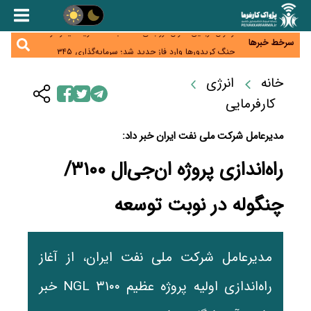
همایش و مسابقه نذری ماه صفر برگزار شد
زائران اربعین نگران ارز باقی‌مانده نباشند؛ خرید دینار در
بانک‌ها و صرافی‌ها
سرخط خبرها
جنگ کریدورها وارد فاز جدید شد؛ سرمایه‌گذاری ۳۴۵
میلیارد دلاری اوراسیا تا ۲۰۳۵
پارادوکس اینترنت در ایران؛ مصرف‌کننده بیشتر می‌پردازد،
شبکه کمتر توسعه می‌یابد
خانه
انرژی
تأمین سرمایه در گردش بدون خلق نقدینگی؛ نقش
جدید سیاست‌های مالیاتی در حمایت از تولید
کارفرمایی
مدیرعامل شرکت ملی نفت ایران خبر داد:
راه‌اندازی پروژه ان‌جی‌ال ۳۱۰۰/
چنگوله در نوبت توسعه
مدیرعامل شرکت ملی نفت ایران، از آغاز
راه‌اندازی اولیه پروژه عظیم NG‌L ۳۱۰۰ خبر