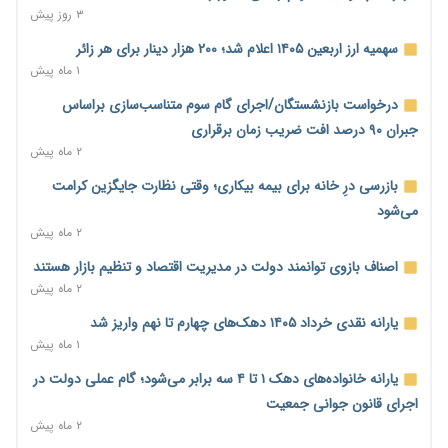
۳ روز پیش
اساسی تبدیل شود
۲ روز پیش
سهمیه ارز اربعین ۱۴۰۵ اعلام شد؛ ۲۰۰ هزار دینار برای هر زائر
۱ ماه پیش
خانه کارگر قزوین: شکاف دستمزد و هزینه معیشت هر روز عمیق‌تر
می‌شود
درخواست بازنشستگان/اجرای گام سوم متناسب‌سازی براساس
۲ روز پیش
جبران ۹۰ درصد افت ضریب زمان برقراری
۲ ماه پیش
رئیس سازمان امور مالیاتی: بلاگرهای پردرآمد مشمول پرداخت
مالیات هستند
بازرسی درِ خانه برای بیمه بیکاری؛ وقتی نظارت جایگزین کرامت
۲ روز پیش
می‌شود
۲ ماه پیش
پیش‌بینی افزایش تولید برنج؛ نیاز وارداتی کشور به ۵۰۰ هزار تن
کاهش می‌یابد
اصناف بازوی توانمند دولت در مدیریت اقتصاد و تنظیم بازار هستند
۲ روز پیش
۲ ماه پیش
امضای تفاهم‌نامه تجاری ایران و پاکستان؛ هدف‌گذاری تجارت ۱۰
یارانه نقدی خرداد ۱۴۰۵ دهک‌های چهارم تا نهم واریز شد
میلیارد دلاری
۱ ماه پیش
۲ روز پیش
یارانه خانواده‌های دهک ۱ تا ۴ سه برابر می‌شود؛ گام عملی دولت در
اختیارات جدید گمرکات برای تمدید ورود موقت کالا و خودرو تا
اجرای قانون جوانی جمعیت
پایان شهریور ابلاغ شد
۲ ماه پیش
۲ روز پیش