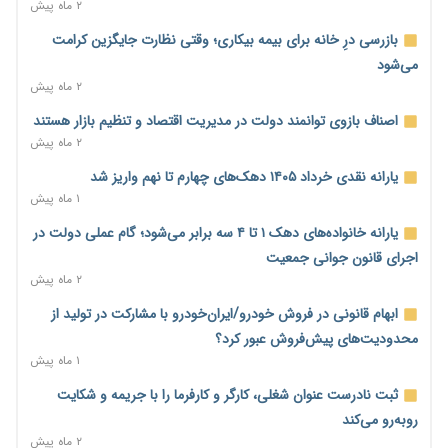
۲ ساعت پیش
۲ ماه پیش
نه از جنگ می‌ترسیم، نه از مذاکره برای منافع ملی
بازرسی درِ خانه برای بیمه بیکاری؛ وقتی نظارت جایگزین کرامت
۲ ساعت پیش
می‌شود
۲ ماه پیش
فرمول تازه مستمری در راه است؛ کارگران بازنده اصلاحات تأمین
اجتماعی؟
اصناف بازوی توانمند دولت در مدیریت اقتصاد و تنظیم بازار هستند
۲ ساعت پیش
۲ ماه پیش
کنترل ترازنامه بانک‌ها؛ شمشیر دولبه مهار تورم و تأمین مالی تولید
یارانه نقدی خرداد ۱۴۰۵ دهک‌های چهارم تا نهم واریز شد
۳ ساعت پیش
۱ ماه پیش
جنگ با تورم از بانک‌ها و بودجه آغاز می‌شود؛ نسخه انضباط آهنین
یارانه خانواده‌های دهک ۱ تا ۴ سه برابر می‌شود؛ گام عملی دولت در
برای اقتصاد
اجرای قانون جوانی جمعیت
۳ ساعت پیش
۲ ماه پیش
عینک گران‌تر شد؛ ارز و عوارض گمرکی قدرت خرید مردم را نشانه
ابهام قانونی در فروش خودرو/ایران‌خودرو با مشارکت در تولید از
رفت
محدودیت‌های پیش‌فروش عبور کرد؟
۳ ساعت پیش
۱ ماه پیش
اطمینان وزیر جهاد از تأمین کالاهای اساسی؛ «نگران نباشید»
ثبت نادرست عنوان شغلی، کارگر و کارفرما را با جریمه و شکایت
۴ ساعت پیش
روبه‌رو می‌کند
۲ ماه پیش