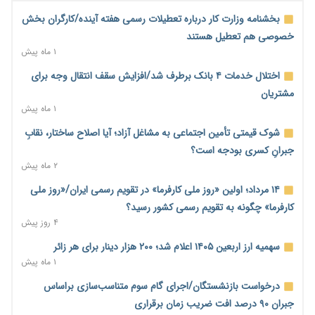
صادرات مرغ مازاد هنوز آغاز نشده است؛ چالش قیمت و
بخشنامه وزارت کار درباره تعطیلات رسمی هفته آینده/کارگران بخش
سیاست‌های ناپایدار در بازار جهانی
خصوصی هم تعطیل هستند
۱ ساعت پیش
۱ ماه پیش
شیر صنعتی چگونه تولید می‌شود؟ پاسخ مدیر کل استاندارد به
اختلال خدمات ۴ بانک برطرف شد/افزایش سقف انتقال وجه برای
شایعات فضای مجازی
مشتریان
۲ ساعت پیش
۱ ماه پیش
نسخه قطعه‌سازان برای سایپا؛ خروج دولت از مدیریت پیش از
شوک قیمتی تأمین اجتماعی به مشاغل آزاد؛ آیا اصلاح ساختار، نقابِ
واگذاری
جبرانِ کسری بودجه است؟
۲ ساعت پیش
۲ ماه پیش
تجارت خارجی ایران در مسیر تسویه فرامرزی با رمزارز
۱۴ مرداد؛ اولین «روز ملی کارفرما» در تقویم رسمی ایران/«روز ملی
۲ ساعت پیش
کارفرما» چگونه به تقویم رسمی کشور رسید؟
۴ روز پیش
یک سال پرچالش اینترنت/دولت چهاردهم از محدودیت به سمت
توسعه زیرساخت رفت
سهمیه ارز اربعین ۱۴۰۵ اعلام شد؛ ۲۰۰ هزار دینار برای هر زائر
۲ ساعت پیش
۱ ماه پیش
هشدار دیوان محاسبات درباره حساب‌های خارج از خزانه؛ ۱۲۴ حساب
درخواست بازنشستگان/اجرای گام سوم متناسب‌سازی براساس
ارزی در تیررس نظارت
جبران ۹۰ درصد افت ضریب زمان برقراری