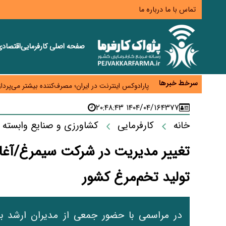
تماس با ما
درباره ما
صفحه اصلی
کارفرمایی
اقتصاد
زائران اربعین نگران ارز باقی‌مانده نباشند؛ خرید دینار د
جنگ کریدورها وارد فاز جدید شد؛ سرمایه‌گذاری ۳۴۵ میلیارد دلاری اوراسیا تا ۲۰۳۵
سرخط خبرها
پارادوکس اینترنت در ایران؛ مصرف‌کننده بیشتر می‌پرداز
تأمین سرمایه در گردش بدون خلق نقدینگی؛ نقش جدید
۱۴۰۴/۰۴/۱۶ ۲۰:۴۸:۴۳
۴۳۷۷
معمای تأمین ۸۰ همت معوقات بازنشستگان؛ بانک رفاه وارد میدان شد
خانه
کارفرمایی
کشاورزی و صنایع وابسته
تغییر مدیریت در شرکت سیمرغ/آغاز د
تولید تخم‌مرغ کشور
در مراسمی با حضور جمعی از مدیران ارشد بان