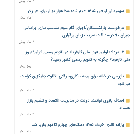
۲ ماه پیش
نماینده مجلس: توسعه مرزهای زمینی به راهبرد تأمین کالاهای
سهمیه ارز اربعین ۱۴۰۵ اعلام شد؛ ۲۰۰ هزار دینار برای هر زائر
اساسی تبدیل شود
۱ ماه پیش
۱ روز پیش
درخواست بازنشستگان/اجرای گام سوم متناسب‌سازی براساس
خانه کارگر قزوین: شکاف دستمزد و هزینه معیشت هر روز عمیق‌تر
جبران ۹۰ درصد افت ضریب زمان برقراری
می‌شود
۲ ماه پیش
۱ روز پیش
۱۴ مرداد؛ اولین «روز ملی کارفرما» در تقویم رسمی ایران/«روز
رئیس سازمان امور مالیاتی: بلاگرهای پردرآمد مشمول پرداخت
ملی کارفرما» چگونه به تقویم رسمی کشور رسید؟
مالیات هستند
۱ روز پیش
۱ روز پیش
بازرسی درِ خانه برای بیمه بیکاری؛ وقتی نظارت جایگزین کرامت
پیش‌بینی افزایش تولید برنج؛ نیاز وارداتی کشور به ۵۰۰ هزار تن
می‌شود
کاهش می‌یابد
۲ ماه پیش
۱ روز پیش
اصناف بازوی توانمند دولت در مدیریت اقتصاد و تنظیم بازار
امضای تفاهم‌نامه تجاری ایران و پاکستان؛ هدف‌گذاری تجارت ۱۰
هستند
میلیارد دلاری
۲ ماه پیش
۱ روز پیش
یارانه نقدی خرداد ۱۴۰۵ دهک‌های چهارم تا نهم واریز شد
اختیارات جدید گمرکات برای تمدید ورود موقت کالا و خودرو تا
۱ ماه پیش
پایان شهریور ابلاغ شد