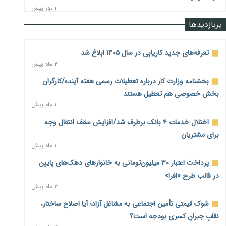
۱ روز پیش
پربازدیدها
رشد ۷۵ هزار میلیاردی بازار خرید اعتباری؛ فین‌تک‌ها وارد میدان
شدند
۱ روز پیش
تعرفه‌های جدید کاریابی در سال ۱۴۰۵ ابلاغ شد
۲ ماه پیش
احتمال اختلال ۲۴ ساعته در سامانه‌های تأمین اجتماعی
۱ روز پیش
بخشنامه وزارت کار درباره تعطیلات رسمی هفته آینده/کارگران
بخش خصوصی هم تعطیل هستند
آغاز اجرای پایلوت «ردا کارت» برای دانشجویان تحصیلات تکمیلی
۱ ماه پیش
۱ روز پیش
اختلال خدمات ۴ بانک برطرف شد/افزایش سقف انتقال وجه
محدودیت تازه برای شبکه بانکی؛ افزایش سپرده قانونی با هدف
برای مشتریان
کنترل تورم
۱ ماه پیش
۱ روز پیش
پرداخت اعتبار ۳۰ میلیون‌تومانی به خانوارهای دهک‌های پایین
ترمز تولید خودرو کشیده شد؛ افت ۲۵ درصدی تیراژ ایران‌خودرو،
در قالب طرح «افرا»
سایپا و پارس‌خودرو
۲ ماه پیش
۱ روز پیش
شوک قیمتی تأمین اجتماعی به مشاغل آزاد؛ آیا اصلاح ساختار،
بنگاه‌داری بانک‌ها؛ مانع بزرگ خانه‌دار شدن مستأجران
۱ روز پیش
نقابِ جبرانِ کسری بودجه است؟