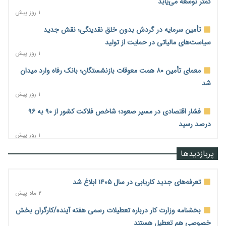
کمتر توسعه می‌یابد
۱ روز پیش
تأمین سرمایه در گردش بدون خلق نقدینگی؛ نقش جدید
سیاست‌های مالیاتی در حمایت از تولید
۱ روز پیش
معمای تأمین ۸۰ همت معوقات بازنشستگان؛ بانک رفاه وارد میدان
شد
۱ روز پیش
فشار اقتصادی در مسیر صعود؛ شاخص فلاکت کشور از ۹۰ به ۹۶
درصد رسید
۱ روز پیش
رشد ۷۵ هزار میلیاردی بازار خرید اعتباری؛ فین‌تک‌ها وارد میدان
پربازدیدها
شدند
۱ روز پیش
تعرفه‌های جدید کاریابی در سال ۱۴۰۵ ابلاغ شد
احتمال اختلال ۲۴ ساعته در سامانه‌های تأمین اجتماعی
۲ ماه پیش
۱ روز پیش
بخشنامه وزارت کار درباره تعطیلات رسمی هفته آینده/کارگران بخش
آغاز اجرای پایلوت «ردا کارت» برای دانشجویان تحصیلات تکمیلی
خصوصی هم تعطیل هستند