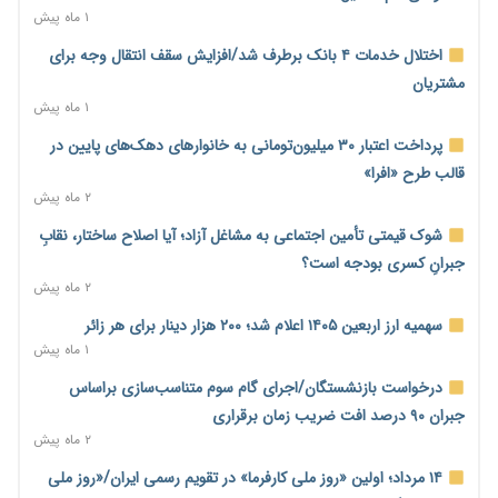
۱ روز پیش
۱ ماه پیش
محدودیت تازه برای شبکه بانکی؛ افزایش سپرده قانونی با هدف
اختلال خدمات ۴ بانک برطرف شد/افزایش سقف انتقال وجه برای
کنترل تورم
مشتریان
۱ روز پیش
۱ ماه پیش
ترمز تولید خودرو کشیده شد؛ افت ۲۵ درصدی تیراژ ایران‌خودرو،
پرداخت اعتبار ۳۰ میلیون‌تومانی به خانوارهای دهک‌های پایین در
سایپا و پارس‌خودرو
قالب طرح «افرا»
۱ روز پیش
۲ ماه پیش
بنگاه‌داری بانک‌ها؛ مانع بزرگ خانه‌دار شدن مستأجران
شوک قیمتی تأمین اجتماعی به مشاغل آزاد؛ آیا اصلاح ساختار، نقابِ
۱ روز پیش
جبرانِ کسری بودجه است؟
۲ ماه پیش
نماینده مجلس: توسعه مرزهای زمینی به راهبرد تأمین کالاهای
اساسی تبدیل شود
سهمیه ارز اربعین ۱۴۰۵ اعلام شد؛ ۲۰۰ هزار دینار برای هر زائر
۱ روز پیش
۱ ماه پیش
خانه کارگر قزوین: شکاف دستمزد و هزینه معیشت هر روز عمیق‌تر
درخواست بازنشستگان/اجرای گام سوم متناسب‌سازی براساس
می‌شود
جبران ۹۰ درصد افت ضریب زمان برقراری
۱ روز پیش
۲ ماه پیش
رئیس سازمان امور مالیاتی: بلاگرهای پردرآمد مشمول پرداخت
۱۴ مرداد؛ اولین «روز ملی کارفرما» در تقویم رسمی ایران/«روز ملی