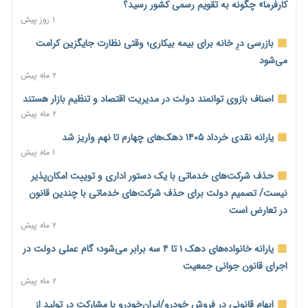
مالیات هستند
کارفرما» چگونه به تقویم رسمی کشور رسید؟
۱ روز پیش
۱ روز پیش
پیش‌بینی افزایش تولید برنج؛ نیاز وارداتی کشور به ۵۰۰ هزار تن
بازرسی درِ خانه برای بیمه بیکاری؛ وقتی نظارت جایگزین کرامت
کاهش می‌یابد
می‌شود
۱ روز پیش
۲ ماه پیش
امضای تفاهم‌نامه تجاری ایران و پاکستان؛ هدف‌گذاری تجارت ۱۰
اصناف بازوی توانمند دولت در مدیریت اقتصاد و تنظیم بازار هستند
میلیارد دلاری
۲ ماه پیش
۱ روز پیش
یارانه نقدی خرداد ۱۴۰۵ دهک‌های چهارم تا نهم واریز شد
اختیارات جدید گمرکات برای تمدید ورود موقت کالا و خودرو تا
۱ ماه پیش
پایان شهریور ابلاغ شد
حذف شرکت‌های خدماتی با یک دستور اداری و توییت امکان‌پذیر
۱ روز پیش
نیست/ تصمیم دولت برای حذف شرکت‌های خدماتی با چندین قانون
فهرست کالاهای فولادی و فلزات مشمول بازگشت ۱۰۰ درصد ارز
در تعارض است
صادراتی ابلاغ شد
۲ ماه پیش
۱ روز پیش
یارانه خانواده‌های دهک ۱ تا ۴ سه برابر می‌شود؛ گام عملی دولت در
مرحله سیزدهم کالابرگ در سایه تورم؛ قدرت خرید یارانه یک‌میلیونی
اجرای قانون جوانی جمعیت
بیش از پیش آب رفت
۲ ماه پیش
۱ روز پیش
ابهام قانونی در فروش خودرو/ایران‌خودرو با مشارکت در تولید از