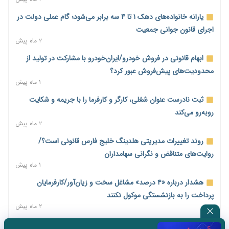
دولت در حال تأمین منابع جدید برای افزایش اعتبار کالابرگ؛
یارانه خانواده‌های دهک ۱ تا ۴ سه برابر می‌شود؛ گام عملی دولت در
جزئیات به‌زودی اعلام می‌شود
اجرای قانون جوانی جمعیت
۱۲ ساعت پیش
۲ ماه پیش
گسترش چتر بیمه‌ای برای مشاغل نوپدید؛ بیش از ۲۸۰ هزار فرهنگی
ابهام قانونی در فروش خودرو/ایران‌خودرو با مشارکت در تولید از
مدارس غیردولتی بیمه شدند
محدودیت‌های پیش‌فروش عبور کرد؟
۱۲ ساعت پیش
۱ ماه پیش
انتقال ریلی نفت ایران از مسیر افغانستان به چین توجیه اقتصادی
ثبت نادرست عنوان شغلی، کارگر و کارفرما را با جریمه و شکایت
ندارد
روبه‌رو می‌کند
۱۲ ساعت پیش
۲ ماه پیش
رصد زنجیره معاملات برای شناسایی تخلفات مالی و جریان‌های
روند تغییرات مدیریتی هلدینگ خلیج فارس قانونی است؟/
مشکوک
روایت‌های متناقض و نگرانی سهامداران
۱۲ ساعت پیش
۱ ماه پیش
بیش از ۶۰ درصد ناوگان حمل‌ونقل جنوب زیر ضرب جنگ رفت/
هشدار درباره «۴ درصد» مشاغل سخت و زیان‌آور/کارفرمایان
بازسازی خسارت‌های تعاونی‌ها ۲ تا ۳ سال زمان می‌برد
پرداخت را به بازنشستگی موکول نکنند
۱ روز پیش
۲ ماه پیش
بخش خصوصی، پشتوانه ماندگاری توافق‌های احتمالی
جزئیات لایحه «نظام جدید تأمین اجتماعی»؛ آیا حق‌بیمه ۷ درصد