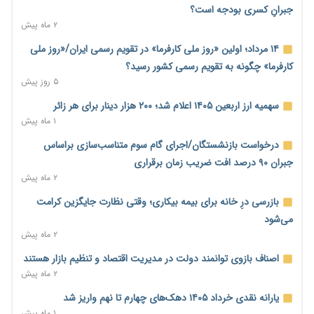
جبرانِ کسری بودجه است؟
پالایشگاه تهران در مسیر افزایش تولید بنزین و ارتقای استاندارد
۲ ماه پیش
سوخت به یورو ۵
۹ ساعت پیش
۱۴ مرداد؛ اولین «روز ملی کارفرما» در تقویم رسمی ایران/«روز ملی
کارفرما» چگونه به تقویم رسمی کشور رسید؟
کیف پول ایران؛ از ابزار پرداخت تا سکوی اعتباردهی و خدمات بانکی
۵ روز پیش
۱۰ ساعت پیش
سهمیه ارز اربعین ۱۴۰۵ اعلام شد؛ ۲۰۰ هزار دینار برای هر زائر
کاهش تقاضا حباب سکه را به زیر ۳ میلیون تومان رساند؛ هشدار
۱ ماه پیش
درباره ریسک خروج طلا از کشور
۱۰ ساعت پیش
درخواست بازنشستگان/اجرای گام سوم متناسب‌سازی براساس
جبران ۹۰ درصد افت ضریب زمان برقراری
۷ میلیارد دلار از تسهیلات نفتی صندوق توسعه ملی معوق شد؛
۲ ماه پیش
مطالبات نفتی ۷۸ درصد + فیلم
۱۰ ساعت پیش
بازرسی درِ خانه برای بیمه بیکاری؛ وقتی نظارت جایگزین کرامت
می‌شود
دولت مسئولیت احراز اهلیت کارت‌های بازرگانی را از اتاق گرفت؛
۲ ماه پیش
هشدار درباره مسیرهای فسادزا
۱۱ ساعت پیش
اصناف بازوی توانمند دولت در مدیریت اقتصاد و تنظیم بازار هستند
۲ ماه پیش
بانک مرکزی برای تسهیل تجارت خارجی و تأمین مالی پروژه‌ها به
شبکه بانکی فراخوان داد + فیلم
یارانه نقدی خرداد ۱۴۰۵ دهک‌های چهارم تا نهم واریز شد
۱۲ ساعت پیش
۱ ماه پیش