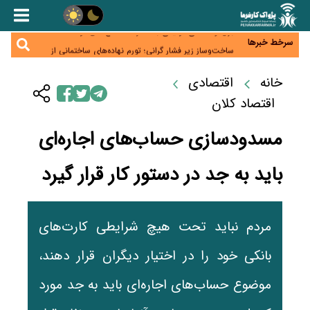
هشدار بانک مرکزی درباره اعتباردهی دیجیتال؛ «الان بخر،
بعداً پرداخت کن» زیر ذره‌بین ریسک بدهی
برق واحدهای تولیدی بدهکار فعلاً قطع نمی‌شود
سرخط خبرها
ساخت‌وساز زیر فشار گرانی؛ تورم نهاده‌های ساختمانی از
۱۰۶ درصد گذشت
کالابرگ در مسیر خلق ارزش؛ چرا حفظ قدرت خرید فقط
با افزایش اعتبار ممکن نیست؟
خانه
اقتصادی
احراز سکونت مشمولان کالابرگ آغاز شد؛ مهلت تا پایان
شهریور
اقتصاد کلان
مسدودسازی حساب‌های اجاره‌ای
باید به جد در دستور کار قرار گیرد
مردم نباید تحت هیچ شرایطی کارت‌های
بانکی خود را در اختیار دیگران قرار دهند،
موضوع حساب‌های اجاره‌ای باید به جد مورد