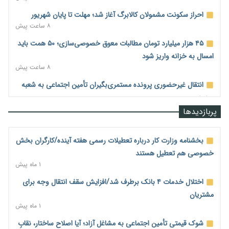
احراز سکونت مشمولان کالابرگ آغاز شد؛ مهلت تا پایان شهریور
۸ ساعت پیش
۴۵ هزار میلیارد تومان مطالبات معوق خصوصی‌سازی؛ ۵۰ همت باید
امسال به خزانه واریز شود
۸ ساعت پیش
انتقال غیرحضوری پرونده مستمری‌بگیران تأمین اجتماعی به شعبه
جدید
۸ ساعت پیش
پربازدیدها
رشد ۲۷۷ درصدی چک دیجیتال؛ آخرین مانع برای حذف چک
کاغذی چیست؟
بخشنامه وزارت کار درباره تعطیلات رسمی هفته آینده/کارگران بخش
۸ ساعت پیش
خصوصی هم تعطیل هستند
۱ ماه پیش
هاشمی: توسعه ارتباطات کشور حتی در شرایط جنگی متوقف نشد
۹ ساعت پیش
اختلال خدمات ۴ بانک برطرف شد/افزایش سقف انتقال وجه برای
مشتریان
وزیر ارتباطات: حجم‌خوری اینترنت خط قرمز است؛ برخورد جدی با
۱ ماه پیش
اپراتور متخلف/۳۲۰۰ روستا به شبکه ارتباطی متصل شد
۹ ساعت پیش
شوک قیمتی تأمین اجتماعی به مشاغل آزاد؛ آیا اصلاح ساختار، نقابِ