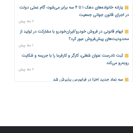
یارانه خانواده‌های دهک ۱ تا ۴ سه برابر می‌شود؛ گام عملی دولت
اختیارات جدید گمرکات برای تمدید ورود موقت کالا و خودرو تا
در اجرای قانون جوانی جمعیت
پایان شهریور ابلاغ شد
۲ ماه پیش
۲ روز پیش
ابهام قانونی در فروش خودرو/ایران‌خودرو با مشارکت در تولید از
فهرست کالاهای فولادی و فلزات مشمول بازگشت ۱۰۰ درصد ارز
محدودیت‌های پیش‌فروش عبور کرد؟
صادراتی ابلاغ شد
۱ ماه پیش
۲ روز پیش
ثبت نادرست عنوان شغلی، کارگر و کارفرما را با جریمه و شکایت
مرحله سیزدهم کالابرگ در سایه تورم؛ قدرت خرید یارانه
روبه‌رو می‌کند
یک‌میلیونی بیش از پیش آب رفت
۲ ماه پیش
۲ روز پیش
سه نماد جدید اخزا در فرابورس پذیرش شد
۱۴ مرداد؛ اولین «روز ملی کارفرما» در تقویم رسمی ایران/«روز
۲ ماه پیش
ملی کارفرما» چگونه به تقویم رسمی کشور رسید؟
۲ روز پیش
روند تغییرات مدیریتی هلدینگ خلیج فارس قانونی است؟/
روایت‌های متناقض و نگرانی سهامداران
سکه در یک قدمی ۱۸۵ میلیون تومان
۱ ماه پیش
۴ روز پیش
تشکل‌ها در مسیر ارتقای تاب‌آوری اعضا برنامه‌ریزی کنند
۴ روز پیش