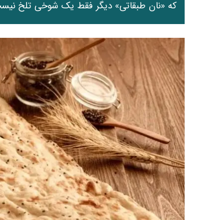
که «نان طبقاتی» دیگر فقط یک شوخی تلخ نیس