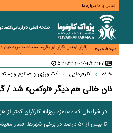
تماس با ما
درباره ما
صفحه اصلی
کارفرمایی
اقتصاد
همایش و مسابقه نذری ماه صفر برگزار شد
زائران اربعین نگران ارز باقی‌مانده نباشند؛ خرید دینار د
سرخط خبرها
جنگ کریدورها وارد فاز جدید شد؛ سرمایه‌گذاری ۳۴۵ میلیارد دلاری اوراسیا تا ۲۰۳۵
پارادوکس اینترنت در ایران؛ مصرف‌کننده بیشتر می‌پرداز
۱۴۰۴/۰۴/۲۳ ۱۵:۳۶:۲۳
۴۴۷۱
تأمین سرمایه در گردش بدون خلق نقدینگی؛ نقش جدید
خانه
کارفرمایی
کشاورزی و صنایع وابسته
نان خالی هم دیگر «لوکس» شد / گرا
در شرایطی که دستمزد روزانه کارگران کمتر از 
تا بیش از ۵۰ درصد در برخی شهرها، فشار