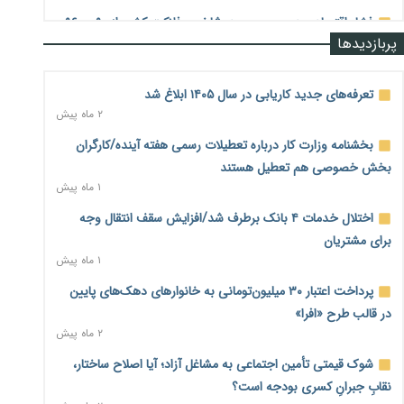
فشار اقتصادی در مسیر صعود؛ شاخص فلاکت کشور از ۹۰ به ۹۶
پربازدیدها
درصد رسید
۲ روز پیش
تعرفه‌های جدید کاریابی در سال ۱۴۰۵ ابلاغ شد
رشد ۷۵ هزار میلیاردی بازار خرید اعتباری؛ فین‌تک‌ها وارد میدان
۲ ماه پیش
شدند
۲ روز پیش
بخشنامه وزارت کار درباره تعطیلات رسمی هفته آینده/کارگران
بخش خصوصی هم تعطیل هستند
احتمال اختلال ۲۴ ساعته در سامانه‌های تأمین اجتماعی
۱ ماه پیش
۲ روز پیش
اختلال خدمات ۴ بانک برطرف شد/افزایش سقف انتقال وجه
آغاز اجرای پایلوت «ردا کارت» برای دانشجویان تحصیلات تکمیلی
۲ روز پیش
برای مشتریان
۱ ماه پیش
محدودیت تازه برای شبکه بانکی؛ افزایش سپرده قانونی با هدف
پرداخت اعتبار ۳۰ میلیون‌تومانی به خانوارهای دهک‌های پایین
کنترل تورم
۲ روز پیش
در قالب طرح «افرا»
۲ ماه پیش
ترمز تولید خودرو کشیده شد؛ افت ۲۵ درصدی تیراژ ایران‌خودرو،
شوک قیمتی تأمین اجتماعی به مشاغل آزاد؛ آیا اصلاح ساختار،
سایپا و پارس‌خودرو
۲ روز پیش
نقابِ جبرانِ کسری بودجه است؟