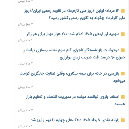
۲ ماه پیش
بنگاه‌داری بانک‌ها؛ مانع بزرگ خانه‌دار شدن مستأجران
۲ روز پیش
۱۴ مرداد؛ اولین «روز ملی کارفرما» در تقویم رسمی ایران/«روز
ملی کارفرما» چگونه به تقویم رسمی کشور رسید؟
نماینده مجلس: توسعه مرزهای زمینی به راهبرد تأمین کالاهای
۲ روز پیش
اساسی تبدیل شود
۲ روز پیش
سهمیه ارز اربعین ۱۴۰۵ اعلام شد؛ ۲۰۰ هزار دینار برای هر زائر
۱ ماه پیش
خانه کارگر قزوین: شکاف دستمزد و هزینه معیشت هر روز عمیق‌تر
درخواست بازنشستگان/اجرای گام سوم متناسب‌سازی براساس
می‌شود
۲ روز پیش
جبران ۹۰ درصد افت ضریب زمان برقراری
۲ ماه پیش
رئیس سازمان امور مالیاتی: بلاگرهای پردرآمد مشمول پرداخت
بازرسی درِ خانه برای بیمه بیکاری؛ وقتی نظارت جایگزین کرامت
مالیات هستند
۲ روز پیش
می‌شود
۲ ماه پیش
پیش‌بینی افزایش تولید برنج؛ نیاز وارداتی کشور به ۵۰۰ هزار تن
اصناف بازوی توانمند دولت در مدیریت اقتصاد و تنظیم بازار
کاهش می‌یابد
۲ روز پیش
هستند
۲ ماه پیش
امضای تفاهم‌نامه تجاری ایران و پاکستان؛ هدف‌گذاری تجارت ۱۰
یارانه نقدی خرداد ۱۴۰۵ دهک‌های چهارم تا نهم واریز شد
میلیارد دلاری
۱ ماه پیش
۲ روز پیش