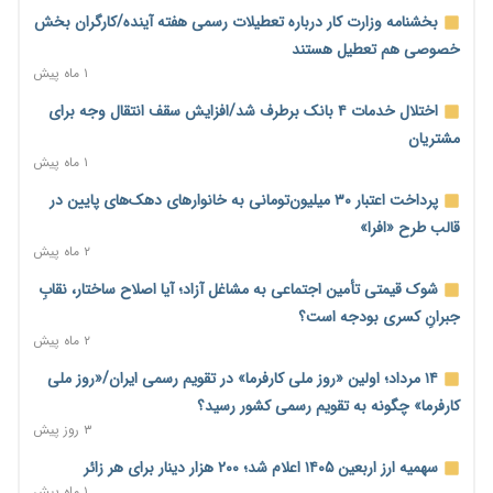
۲ روز پیش
بخشنامه وزارت کار درباره تعطیلات رسمی هفته آینده/کارگران بخش
احتمال اختلال ۲۴ ساعته در سامانه‌های تأمین اجتماعی
خصوصی هم تعطیل هستند
۲ روز پیش
۱ ماه پیش
آغاز اجرای پایلوت «ردا کارت» برای دانشجویان تحصیلات تکمیلی
اختلال خدمات ۴ بانک برطرف شد/افزایش سقف انتقال وجه برای
۲ روز پیش
مشتریان
۱ ماه پیش
محدودیت تازه برای شبکه بانکی؛ افزایش سپرده قانونی با هدف
کنترل تورم
پرداخت اعتبار ۳۰ میلیون‌تومانی به خانوارهای دهک‌های پایین در
۲ روز پیش
قالب طرح «افرا»
۲ ماه پیش
ترمز تولید خودرو کشیده شد؛ افت ۲۵ درصدی تیراژ ایران‌خودرو،
سایپا و پارس‌خودرو
شوک قیمتی تأمین اجتماعی به مشاغل آزاد؛ آیا اصلاح ساختار، نقابِ
۲ روز پیش
جبرانِ کسری بودجه است؟
۲ ماه پیش
بنگاه‌داری بانک‌ها؛ مانع بزرگ خانه‌دار شدن مستأجران
۲ روز پیش
۱۴ مرداد؛ اولین «روز ملی کارفرما» در تقویم رسمی ایران/«روز ملی
کارفرما» چگونه به تقویم رسمی کشور رسید؟
نماینده مجلس: توسعه مرزهای زمینی به راهبرد تأمین کالاهای
۳ روز پیش
اساسی تبدیل شود
۲ روز پیش
سهمیه ارز اربعین ۱۴۰۵ اعلام شد؛ ۲۰۰ هزار دینار برای هر زائر
۱ ماه پیش