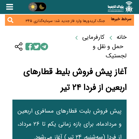
همایش و مسابقه نذری ماه صفر برگزار شد
زائران اربعین نگران ارز باقی‌مانده نباشند؛ خرید دینار در
بانک‌ها و صرافی‌ها
سرخط خبرها
جنگ کریدورها وارد فاز جدید شد؛ سرمایه‌گذاری ۳۴۵
میلیارد دلاری اوراسیا تا ۲۰۳۵
پارادوکس اینترنت در ایران؛ مصرف‌کننده بیشتر می‌پردازد،
شبکه کمتر توسعه می‌یابد
خانه
کارفرمایی
تأمین سرمایه در گردش بدون خلق نقدینگی؛ نقش
جدید سیاست‌های مالیاتی در حمایت از تولید
حمل و نقل و
لجستیک
آغاز پیش فروش بلیط قطارهای
اربعین از فردا ۲۴ تیر
پیش فروش بلیت قطارهای مسافری اربعین
و مردادماه، برای بازه زمانی یکم تا ۲۶ مرداد،
از فردا (سه‌شنبه، ۲۴ تیر) آغاز می‌شود.