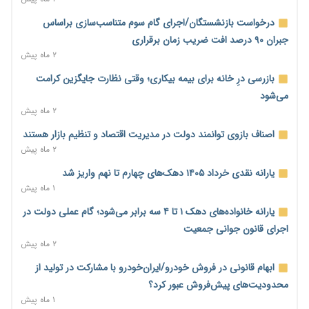
خانه کارگر قزوین: شکاف دستمزد و هزینه معیشت هر روز عمیق‌تر
می‌شود
درخواست بازنشستگان/اجرای گام سوم متناسب‌سازی براساس
۲ روز پیش
جبران ۹۰ درصد افت ضریب زمان برقراری
۲ ماه پیش
رئیس سازمان امور مالیاتی: بلاگرهای پردرآمد مشمول پرداخت
مالیات هستند
بازرسی درِ خانه برای بیمه بیکاری؛ وقتی نظارت جایگزین کرامت
۲ روز پیش
می‌شود
۲ ماه پیش
پیش‌بینی افزایش تولید برنج؛ نیاز وارداتی کشور به ۵۰۰ هزار تن
کاهش می‌یابد
اصناف بازوی توانمند دولت در مدیریت اقتصاد و تنظیم بازار هستند
۲ روز پیش
۲ ماه پیش
امضای تفاهم‌نامه تجاری ایران و پاکستان؛ هدف‌گذاری تجارت ۱۰
یارانه نقدی خرداد ۱۴۰۵ دهک‌های چهارم تا نهم واریز شد
میلیارد دلاری
۱ ماه پیش
۲ روز پیش
یارانه خانواده‌های دهک ۱ تا ۴ سه برابر می‌شود؛ گام عملی دولت در
اختیارات جدید گمرکات برای تمدید ورود موقت کالا و خودرو تا
اجرای قانون جوانی جمعیت
پایان شهریور ابلاغ شد
۲ ماه پیش
۲ روز پیش
ابهام قانونی در فروش خودرو/ایران‌خودرو با مشارکت در تولید از
فهرست کالاهای فولادی و فلزات مشمول بازگشت ۱۰۰ درصد ارز
محدودیت‌های پیش‌فروش عبور کرد؟
صادراتی ابلاغ شد
۱ ماه پیش