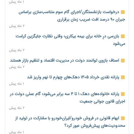
۱ ماه پیش
درباره ریسک خروج طلا از کشور
۳ ساعت پیش
درخواست بازنشستگان/اجرای گام سوم متناسب‌سازی براساس
جبران ۹۰ درصد افت ضریب زمان برقراری
۷ میلیارد دلار از تسهیلات نفتی صندوق توسعه ملی معوق شد؛
۲ ماه پیش
مطالبات نفتی ۷۸ درصد + فیلم
۴ ساعت پیش
بازرسی درِ خانه برای بیمه بیکاری؛ وقتی نظارت جایگزین کرامت
می‌شود
دولت مسئولیت احراز اهلیت کارت‌های بازرگانی را از اتاق گرفت؛
۲ ماه پیش
هشدار درباره مسیرهای فسادزا
۴ ساعت پیش
اصناف بازوی توانمند دولت در مدیریت اقتصاد و تنظیم بازار هستند
۲ ماه پیش
بانک مرکزی برای تسهیل تجارت خارجی و تأمین مالی پروژه‌ها به
شبکه بانکی فراخوان داد + فیلم
یارانه نقدی خرداد ۱۴۰۵ دهک‌های چهارم تا نهم واریز شد
۵ ساعت پیش
۱ ماه پیش
دولت در حال تأمین منابع جدید برای افزایش اعتبار کالابرگ؛
یارانه خانواده‌های دهک ۱ تا ۴ سه برابر می‌شود؛ گام عملی دولت در
جزئیات به‌زودی اعلام می‌شود
اجرای قانون جوانی جمعیت
۵ ساعت پیش
۲ ماه پیش
گسترش چتر بیمه‌ای برای مشاغل نوپدید؛ بیش از ۲۸۰ هزار فرهنگی
ابهام قانونی در فروش خودرو/ایران‌خودرو با مشارکت در تولید از
مدارس غیردولتی بیمه شدند
محدودیت‌های پیش‌فروش عبور کرد؟
۵ ساعت پیش
۱ ماه پیش