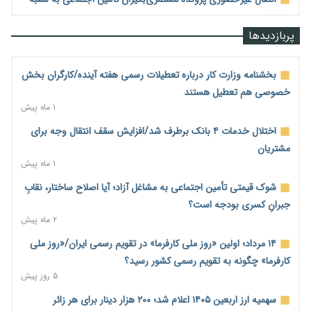
جدید
۱ ساعت پیش
پربازدیدها
رشد ۲۷۷ درصدی چک دیجیتال؛ آخرین مانع برای حذف چک
کاغذی چیست؟
بخشنامه وزارت کار درباره تعطیلات رسمی هفته آینده/کارگران بخش
۱ ساعت پیش
خصوصی هم تعطیل هستند
۱ ماه پیش
هاشمی: توسعه ارتباطات کشور حتی در شرایط جنگی متوقف نشد
۲ ساعت پیش
اختلال خدمات ۴ بانک برطرف شد/افزایش سقف انتقال وجه برای
مشتریان
وزیر ارتباطات: حجم‌خوری اینترنت خط قرمز است؛ برخورد جدی با
۱ ماه پیش
اپراتور متخلف/۳۲۰۰ روستا به شبکه ارتباطی متصل شد
۲ ساعت پیش
شوک قیمتی تأمین اجتماعی به مشاغل آزاد؛ آیا اصلاح ساختار، نقابِ
جبرانِ کسری بودجه است؟
پالایشگاه تهران در مسیر افزایش تولید بنزین و ارتقای استاندارد
۲ ماه پیش
سوخت به یورو ۵
۳ ساعت پیش
۱۴ مرداد؛ اولین «روز ملی کارفرما» در تقویم رسمی ایران/«روز ملی
کارفرما» چگونه به تقویم رسمی کشور رسید؟
کیف پول ایران؛ از ابزار پرداخت تا سکوی اعتباردهی و خدمات بانکی
۵ روز پیش
۳ ساعت پیش
سهمیه ارز اربعین ۱۴۰۵ اعلام شد؛ ۲۰۰ هزار دینار برای هر زائر
کاهش تقاضا حباب سکه را به زیر ۳ میلیون تومان رساند؛ هشدار