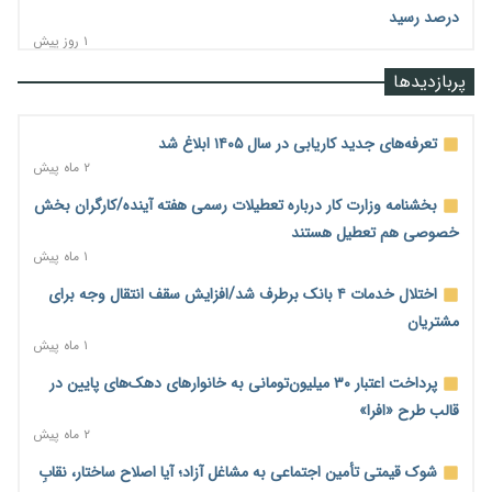
درصد رسید
۱ روز پیش
رشد ۷۵ هزار میلیاردی بازار خرید اعتباری؛ فین‌تک‌ها وارد میدان
پربازدیدها
شدند
۱ روز پیش
تعرفه‌های جدید کاریابی در سال ۱۴۰۵ ابلاغ شد
احتمال اختلال ۲۴ ساعته در سامانه‌های تأمین اجتماعی
۲ ماه پیش
۱ روز پیش
بخشنامه وزارت کار درباره تعطیلات رسمی هفته آینده/کارگران بخش
آغاز اجرای پایلوت «ردا کارت» برای دانشجویان تحصیلات تکمیلی
خصوصی هم تعطیل هستند
۱ روز پیش
۱ ماه پیش
محدودیت تازه برای شبکه بانکی؛ افزایش سپرده قانونی با هدف
اختلال خدمات ۴ بانک برطرف شد/افزایش سقف انتقال وجه برای
کنترل تورم
مشتریان
۱ روز پیش
۱ ماه پیش
ترمز تولید خودرو کشیده شد؛ افت ۲۵ درصدی تیراژ ایران‌خودرو،
پرداخت اعتبار ۳۰ میلیون‌تومانی به خانوارهای دهک‌های پایین در
سایپا و پارس‌خودرو
قالب طرح «افرا»
۱ روز پیش
۲ ماه پیش
بنگاه‌داری بانک‌ها؛ مانع بزرگ خانه‌دار شدن مستأجران
شوک قیمتی تأمین اجتماعی به مشاغل آزاد؛ آیا اصلاح ساختار، نقابِ