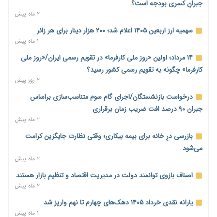
۱ روز پیش
جبرانِ کسری بودجه است؟
۲ ماه پیش
نماینده مجلس: توسعه مرزهای زمینی به راهبرد تأمین کالاهای
اساسی تبدیل شود
سهمیه ارز اربعین ۱۴۰۵ اعلام شد؛ ۲۰۰ هزار دینار برای هر زائر
۱ روز پیش
۱ ماه پیش
خانه کارگر قزوین: شکاف دستمزد و هزینه معیشت هر روز عمیق‌تر
۱۴ مرداد؛ اولین «روز ملی کارفرما» در تقویم رسمی ایران/«روز ملی
می‌شود
کارفرما» چگونه به تقویم رسمی کشور رسید؟
۱ روز پیش
۲ روز پیش
رئیس سازمان امور مالیاتی: بلاگرهای پردرآمد مشمول پرداخت
درخواست بازنشستگان/اجرای گام سوم متناسب‌سازی براساس
مالیات هستند
جبران ۹۰ درصد افت ضریب زمان برقراری
۲ روز پیش
۲ ماه پیش
پیش‌بینی افزایش تولید برنج؛ نیاز وارداتی کشور به ۵۰۰ هزار تن
بازرسی درِ خانه برای بیمه بیکاری؛ وقتی نظارت جایگزین کرامت
کاهش می‌یابد
می‌شود
۲ روز پیش
۲ ماه پیش
امضای تفاهم‌نامه تجاری ایران و پاکستان؛ هدف‌گذاری تجارت ۱۰
اصناف بازوی توانمند دولت در مدیریت اقتصاد و تنظیم بازار هستند
میلیارد دلاری
۲ ماه پیش
۲ روز پیش
یارانه نقدی خرداد ۱۴۰۵ دهک‌های چهارم تا نهم واریز شد
اختیارات جدید گمرکات برای تمدید ورود موقت کالا و خودرو تا
۱ ماه پیش