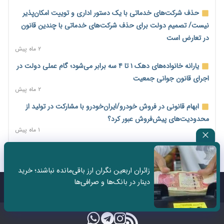
پایان شهریور ابلاغ شد
حذف شرکت‌های خدماتی با یک دستور اداری و توییت امکان‌پذیر
۲ روز پیش
نیست/ تصمیم دولت برای حذف شرکت‌های خدماتی با چندین قانون
فهرست کالاهای فولادی و فلزات مشمول بازگشت ۱۰۰ درصد ارز
در تعارض است
صادراتی ابلاغ شد
۲ ماه پیش
۲ روز پیش
یارانه خانواده‌های دهک ۱ تا ۴ سه برابر می‌شود؛ گام عملی دولت در
مرحله سیزدهم کالابرگ در سایه تورم؛ قدرت خرید یارانه یک‌میلیونی
اجرای قانون جوانی جمعیت
بیش از پیش آب رفت
۲ ماه پیش
۲ روز پیش
ابهام قانونی در فروش خودرو/ایران‌خودرو با مشارکت در تولید از
۱۴ مرداد؛ اولین «روز ملی کارفرما» در تقویم رسمی ایران/«روز ملی
محدودیت‌های پیش‌فروش عبور کرد؟
کارفرما» چگونه به تقویم رسمی کشور رسید؟
۱ ماه پیش
۲ روز پیش
سه نماد جدید اخزا در فرابورس پذیرش شد
سکه در یک قدمی ۱۸۵ میلیون تومان
۲ ماه پیش
۳ روز پیش
زائران اربعین نگران ارز باقی‌مانده نباشند؛ خرید
ثبت نادرست عنوان شغلی، کارگر و کارفرما را با جریمه و شکایت
دینار در بانک‌ها و صرافی‌ها
تشکل‌ها در مسیر ارتقای تاب‌آوری اعضا برنامه‌ریزی کنند
روبه‌رو می‌کند
تماس با ما
درباره ما
۳ روز پیش
۲ ماه پیش
ساماندهی نیروهای شرکتی نباید قربانی ملاحظات انتخاباتی شود/