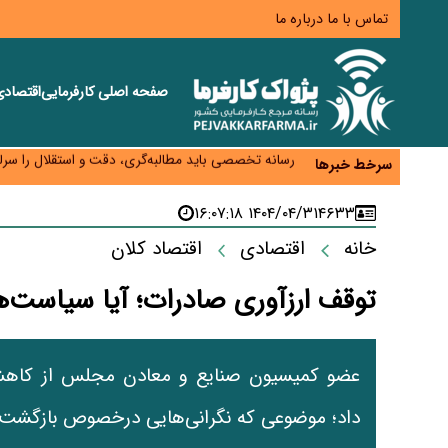
تماس با ما
درباره ما
صفحه اصلی
کارفرمایی
اقتصاد
هشدار درباره کاهش عرضه مسکن اجاره‌ای؛ دولت واحدهای
رسانه تخصصی باید مطالبه‌گری، دقت و استقلال را سرلو
سرخط خبرها
احراز صلاحیت ۱۹۴۱ مدیر در شرکت‌های وزارت کار انجام نشده است؛ شایسته‌سالاری زیر فشار؟
صادرات محصولات آب‌بر در اوج خشکسالی؛ تراز تجاری 
۱۴۰۴/۰۴/۳۱ ۱۶:۰۷:۱۸
۴۶۳۳
موبایل گران می‌شود؟ هزینه واردات ۱۰ برابر شد، ثبت سفارش همچنان متوقف است
خانه
اقتصادی
اقتصاد کلان
توقف ارزآوری صادرات؛ آیا سیاست‌ه
عضو کمیسیون صنایع و معادن مجلس از کاه
داد؛ موضوعی که نگرانی‌هایی درخصوص بازگشت س