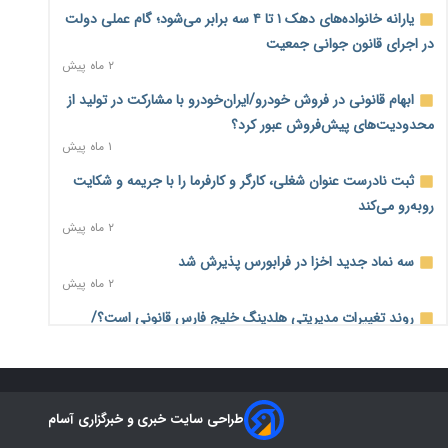
درآمد کارگزاری‌ها چقدر است؟ کانون کارگزاران اعداد منتشرشده
یارانه خانواده‌های دهک ۱ تا ۴ سه برابر می‌شود؛ گام عملی دولت
در فضای مجازی را تکذیب کرد
در اجرای قانون جوانی جمعیت
۱۱ ساعت پیش
۲ ماه پیش
بیکاری ۷ درصدی روی کاغذ؛ آیا در واقعیت هم این چنین است؟
ابهام قانونی در فروش خودرو/ایران‌خودرو با مشارکت در تولید از
۱۱ ساعت پیش
محدودیت‌های پیش‌فروش عبور کرد؟
۱ ماه پیش
روز خبرنگار؛ مطالبه‌ای فراتر از تبریک برای پاسداشت حقیقت و
امنیت شغلی
ثبت نادرست عنوان شغلی، کارگر و کارفرما را با جریمه و شکایت
۱۱ ساعت پیش
روبه‌رو می‌کند
۲ ماه پیش
همایش و مسابقه نذری ماه صفر برگزار شد
۱ روز پیش
سه نماد جدید اخزا در فرابورس پذیرش شد
۲ ماه پیش
زائران اربعین نگران ارز باقی‌مانده نباشند؛ خرید دینار در بانک‌ها و
صرافی‌ها
روند تغییرات مدیریتی هلدینگ خلیج فارس قانونی است؟/
۳ روز پیش
روایت‌های متناقض و نگرانی سهامداران
۱ ماه پیش
جنگ کریدورها وارد فاز جدید شد؛ سرمایه‌گذاری ۳۴۵ میلیارد
دلاری اوراسیا تا ۲۰۳۵
هشدار درباره «۴ درصد» مشاغل سخت و زیان‌آور/کارفرمایان
۳ روز پیش
طراحی سایت خبری و خبرگزاری آسام
پرداخت را به بازنشستگی موکول نکنند
۲ ماه پیش