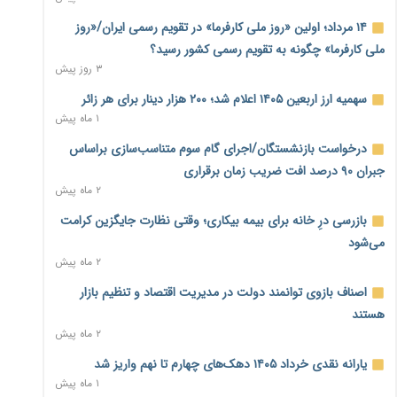
معیشت
۹ ساعت پیش
۱۴ مرداد؛ اولین «روز ملی کارفرما» در تقویم رسمی ایران/«روز
ملی کارفرما» چگونه به تقویم رسمی کشور رسید؟
وام بدون رتبه اعتباری؛ صندوق کارآفرینی امید از حمایت متفاوت
۳ روز پیش
خود می‌گوید
۹ ساعت پیش
سهمیه ارز اربعین ۱۴۰۵ اعلام شد؛ ۲۰۰ هزار دینار برای هر زائر
۱ ماه پیش
ناترازی برق ۳۰ درصد کاهش یافت؛ وعده وزارت نیرو برای رفع
محدودیت صنایع
درخواست بازنشستگان/اجرای گام سوم متناسب‌سازی براساس
۹ ساعت پیش
جبران ۹۰ درصد افت ضریب زمان برقراری
۲ ماه پیش
ورود بخش خصوصی به حکمرانی اشتغال؛ «یاوران پیشرفت»
امسال گسترده‌تر می‌شود
بازرسی درِ خانه برای بیمه بیکاری؛ وقتی نظارت جایگزین کرامت
۹ ساعت پیش
می‌شود
۲ ماه پیش
مطالبه کارگران جنوب برای پرداخت «حق جنگ»؛ از نفت و گاز تا
شبکه برق
اصناف بازوی توانمند دولت در مدیریت اقتصاد و تنظیم بازار
۱۰ ساعت پیش
هستند
۲ ماه پیش
حساب‌های شرکت ملی نفت در بانک صنعت و معدن مسدود
شد؛ بدهی یک میلیارد دلاری
یارانه نقدی خرداد ۱۴۰۵ دهک‌های چهارم تا نهم واریز شد
۱۰ ساعت پیش
۱ ماه پیش