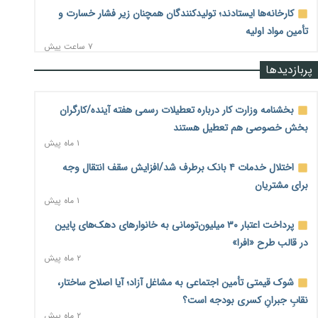
کارخانه‌ها ایستادند؛ تولیدکنندگان همچنان زیر فشار خسارت و
تأمین مواد اولیه
۷ ساعت پیش
پربازدیدها
قیمت مسکن در دست سازنده‌های خرد؛ چگونه «عددسازی» بازار
ملک را ملتهب می‌کند؟
۸ ساعت پیش
بخشنامه وزارت کار درباره تعطیلات رسمی هفته آینده/کارگران
بخش خصوصی هم تعطیل هستند
مسیر تأمین مواد اولیه صنایع تسهیل شد؛ ۳۴۱۴ کد تعرفه مشمول
۱ ماه پیش
سهمیه جدید
۸ ساعت پیش
اختلال خدمات ۴ بانک برطرف شد/افزایش سقف انتقال وجه
برای مشتریان
منابع صندوق ملی مسکن به متقاضیان رسید؛ اولویت با
۱ ماه پیش
پروژه‌های بالای ۸۰ درصد پیشرفت
۸ ساعت پیش
پرداخت اعتبار ۳۰ میلیون‌تومانی به خانوارهای دهک‌های پایین
در قالب طرح «افرا»
هشدار درباره آینده صندوق‌های بازنشستگی؛ اعتماد بیمه‌پردازان
۲ ماه پیش
را قربانی نکنیم
۸ ساعت پیش
شوک قیمتی تأمین اجتماعی به مشاغل آزاد؛ آیا اصلاح ساختار،
نقابِ جبرانِ کسری بودجه است؟
ترمیم مزد در راه است؟ تأکید بر افزایش مزد پایه و شفافیت سبد
۲ ماه پیش