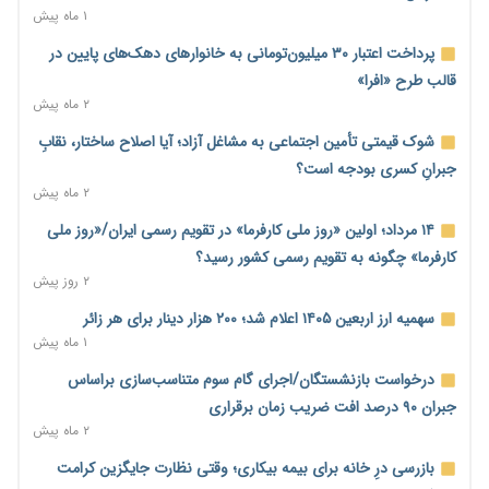
۱ ماه پیش
محدودیت تازه برای شبکه بانکی؛ افزایش سپرده قانونی با هدف
کنترل تورم
پرداخت اعتبار ۳۰ میلیون‌تومانی به خانوارهای دهک‌های پایین در
۲ روز پیش
قالب طرح «افرا»
۲ ماه پیش
ترمز تولید خودرو کشیده شد؛ افت ۲۵ درصدی تیراژ ایران‌خودرو،
سایپا و پارس‌خودرو
شوک قیمتی تأمین اجتماعی به مشاغل آزاد؛ آیا اصلاح ساختار، نقابِ
۲ روز پیش
جبرانِ کسری بودجه است؟
۲ ماه پیش
بنگاه‌داری بانک‌ها؛ مانع بزرگ خانه‌دار شدن مستأجران
۲ روز پیش
۱۴ مرداد؛ اولین «روز ملی کارفرما» در تقویم رسمی ایران/«روز ملی
کارفرما» چگونه به تقویم رسمی کشور رسید؟
نماینده مجلس: توسعه مرزهای زمینی به راهبرد تأمین کالاهای
۲ روز پیش
اساسی تبدیل شود
۲ روز پیش
سهمیه ارز اربعین ۱۴۰۵ اعلام شد؛ ۲۰۰ هزار دینار برای هر زائر
۱ ماه پیش
خانه کارگر قزوین: شکاف دستمزد و هزینه معیشت هر روز عمیق‌تر
می‌شود
درخواست بازنشستگان/اجرای گام سوم متناسب‌سازی براساس
۲ روز پیش
جبران ۹۰ درصد افت ضریب زمان برقراری
۲ ماه پیش
رئیس سازمان امور مالیاتی: بلاگرهای پردرآمد مشمول پرداخت
مالیات هستند
بازرسی درِ خانه برای بیمه بیکاری؛ وقتی نظارت جایگزین کرامت
۲ روز پیش