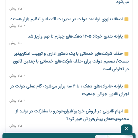
می‌شود
۲ ماه پیش
پیش‌بینی افزایش تولید برنج؛ نیاز وارداتی کشور به ۵۰۰ هزار تن
کاهش می‌یابد
اصناف بازوی توانمند دولت در مدیریت اقتصاد و تنظیم بازار هستند
۲ روز پیش
۲ ماه پیش
امضای تفاهم‌نامه تجاری ایران و پاکستان؛ هدف‌گذاری تجارت ۱۰
یارانه نقدی خرداد ۱۴۰۵ دهک‌های چهارم تا نهم واریز شد
میلیارد دلاری
۱ ماه پیش
۲ روز پیش
حذف شرکت‌های خدماتی با یک دستور اداری و توییت امکان‌پذیر
اختیارات جدید گمرکات برای تمدید ورود موقت کالا و خودرو تا
نیست/ تصمیم دولت برای حذف شرکت‌های خدماتی با چندین قانون
پایان شهریور ابلاغ شد
در تعارض است
۲ روز پیش
۲ ماه پیش
فهرست کالاهای فولادی و فلزات مشمول بازگشت ۱۰۰ درصد ارز
یارانه خانواده‌های دهک ۱ تا ۴ سه برابر می‌شود؛ گام عملی دولت در
صادراتی ابلاغ شد
اجرای قانون جوانی جمعیت
۲ روز پیش
۲ ماه پیش
مرحله سیزدهم کالابرگ در سایه تورم؛ قدرت خرید یارانه یک‌میلیونی
ابهام قانونی در فروش خودرو/ایران‌خودرو با مشارکت در تولید از
بیش از پیش آب رفت
محدودیت‌های پیش‌فروش عبور کرد؟
۲ روز پیش
۱ ماه پیش
۱۴ مرداد؛ اولین «روز ملی کارفرما» در تقویم رسمی ایران/«روز ملی
سه نماد جدید اخزا در فرابورس پذیرش شد