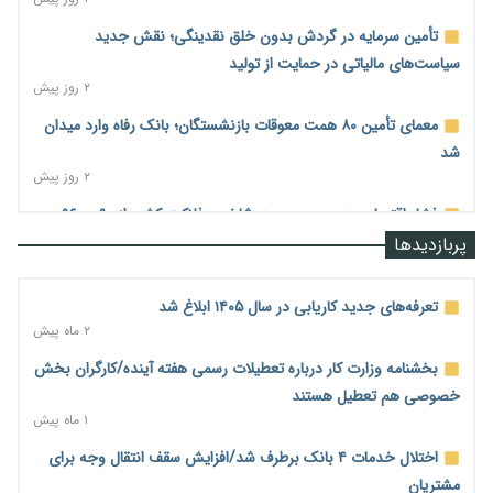
تأمین سرمایه در گردش بدون خلق نقدینگی؛ نقش جدید
سیاست‌های مالیاتی در حمایت از تولید
۲ روز پیش
معمای تأمین ۸۰ همت معوقات بازنشستگان؛ بانک رفاه وارد میدان
شد
۲ روز پیش
فشار اقتصادی در مسیر صعود؛ شاخص فلاکت کشور از ۹۰ به ۹۶
درصد رسید
پربازدیدها
۲ روز پیش
رشد ۷۵ هزار میلیاردی بازار خرید اعتباری؛ فین‌تک‌ها وارد میدان
تعرفه‌های جدید کاریابی در سال ۱۴۰۵ ابلاغ شد
شدند
۲ ماه پیش
۲ روز پیش
بخشنامه وزارت کار درباره تعطیلات رسمی هفته آینده/کارگران بخش
احتمال اختلال ۲۴ ساعته در سامانه‌های تأمین اجتماعی
خصوصی هم تعطیل هستند
۲ روز پیش
۱ ماه پیش
آغاز اجرای پایلوت «ردا کارت» برای دانشجویان تحصیلات تکمیلی
اختلال خدمات ۴ بانک برطرف شد/افزایش سقف انتقال وجه برای
۲ روز پیش
مشتریان