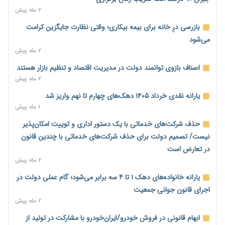
۱ روز پیش
۲ ماه پیش
پیش‌بینی افزایش تولید برنج؛ نیاز وارداتی کشور به ۵۰۰ هزار تن
بازرسی درِ خانه برای بیمه بیکاری؛ وقتی نظارت جایگزین کرامت
کاهش می‌یابد
می‌شود
۲ روز پیش
۲ ماه پیش
امضای تفاهم‌نامه تجاری ایران و پاکستان؛ هدف‌گذاری تجارت ۱۰
اصناف بازوی توانمند دولت در مدیریت اقتصاد و تنظیم بازار هستند
میلیارد دلاری
۲ ماه پیش
۲ روز پیش
یارانه نقدی خرداد ۱۴۰۵ دهک‌های چهارم تا نهم واریز شد
اختیارات جدید گمرکات برای تمدید ورود موقت کالا و خودرو تا
۱ ماه پیش
پایان شهریور ابلاغ شد
حذف شرکت‌های خدماتی با یک دستور اداری و توییت امکان‌پذیر
۲ روز پیش
نیست/ تصمیم دولت برای حذف شرکت‌های خدماتی با چندین قانون
فهرست کالاهای فولادی و فلزات مشمول بازگشت ۱۰۰ درصد ارز
در تعارض است
صادراتی ابلاغ شد
۲ ماه پیش
۲ روز پیش
یارانه خانواده‌های دهک ۱ تا ۴ سه برابر می‌شود؛ گام عملی دولت در
مرحله سیزدهم کالابرگ در سایه تورم؛ قدرت خرید یارانه یک‌میلیونی
اجرای قانون جوانی جمعیت
بیش از پیش آب رفت
۲ ماه پیش
۲ روز پیش
ابهام قانونی در فروش خودرو/ایران‌خودرو با مشارکت در تولید از