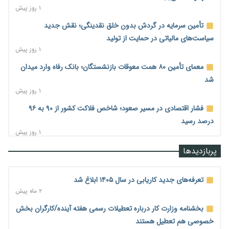
۱ روز پیش
تأمین سرمایه در گردش بدون خلق نقدینگی؛ نقش جدید
سیاست‌های مالیاتی در حمایت از تولید
۱ روز پیش
معمای تأمین ۸۰ همت معوقات بازنشستگان؛ بانک رفاه وارد میدان
شد
۱ روز پیش
فشار اقتصادی در مسیر صعود؛ شاخص فلاکت کشور از ۹۰ به ۹۶
درصد رسید
۱ روز پیش
رشد ۷۵ هزار میلیاردی بازار خرید اعتباری؛ فین‌تک‌ها وارد میدان
پربازدیدها
شدند
۱ روز پیش
تعرفه‌های جدید کاریابی در سال ۱۴۰۵ ابلاغ شد
احتمال اختلال ۲۴ ساعته در سامانه‌های تأمین اجتماعی
۲ ماه پیش
۱ روز پیش
بخشنامه وزارت کار درباره تعطیلات رسمی هفته آینده/کارگران بخش
آغاز اجرای پایلوت «ردا کارت» برای دانشجویان تحصیلات تکمیلی
خصوصی هم تعطیل هستند