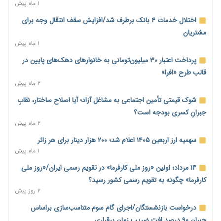
۱ روز پیش
۱ ماه پیش
محدودیت تازه برای شبکه بانکی؛ افزایش سپرده قانونی با هدف
اختلال خدمات ۴ بانک برطرف شد/افزایش سقف انتقال وجه برای
کنترل تورم
مشتریان
۱ روز پیش
۱ ماه پیش
ترمز تولید خودرو کشیده شد؛ افت ۲۵ درصدی تیراژ ایران‌خودرو،
پرداخت اعتبار ۳۰ میلیون‌تومانی به خانوارهای دهک‌های پایین در
سایپا و پارس‌خودرو
قالب طرح «افرا»
۱ روز پیش
۲ ماه پیش
بنگاه‌داری بانک‌ها؛ مانع بزرگ خانه‌دار شدن مستأجران
شوک قیمتی تأمین اجتماعی به مشاغل آزاد؛ آیا اصلاح ساختار، نقابِ
۱ روز پیش
جبرانِ کسری بودجه است؟
۲ ماه پیش
نماینده مجلس: توسعه مرزهای زمینی به راهبرد تأمین کالاهای
اساسی تبدیل شود
سهمیه ارز اربعین ۱۴۰۵ اعلام شد؛ ۲۰۰ هزار دینار برای هر زائر
۱ روز پیش
۱ ماه پیش
خانه کارگر قزوین: شکاف دستمزد و هزینه معیشت هر روز عمیق‌تر
۱۴ مرداد؛ اولین «روز ملی کارفرما» در تقویم رسمی ایران/«روز ملی
می‌شود
کارفرما» چگونه به تقویم رسمی کشور رسید؟
۱ روز پیش
۲ روز پیش
رئیس سازمان امور مالیاتی: بلاگرهای پردرآمد مشمول پرداخت
درخواست بازنشستگان/اجرای گام سوم متناسب‌سازی براساس
مالیات هستند
جبران ۹۰ درصد افت ضریب زمان برقراری