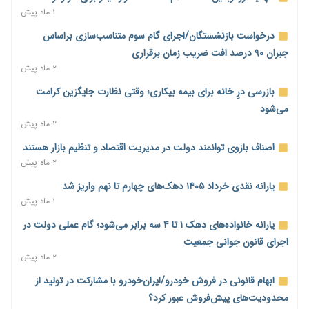
۱ ساعت پیش
۱ ماه پیش
هشدار دیوان محاسبات درباره حساب‌های خارج از خزانه؛ ۱۲۴ حساب
درخواست بازنشستگان/اجرای گام سوم متناسب‌سازی براساس
ارزی در تیررس نظارت
جبران ۹۰ درصد افت ضریب زمان برقراری
۱ ساعت پیش
۲ ماه پیش
نه از جنگ می‌ترسیم، نه از مذاکره برای منافع ملی
بازرسی درِ خانه برای بیمه بیکاری؛ وقتی نظارت جایگزین کرامت
۱ ساعت پیش
می‌شود
۲ ماه پیش
فرمول تازه مستمری در راه است؛ کارگران بازنده اصلاحات تأمین
اجتماعی؟
اصناف بازوی توانمند دولت در مدیریت اقتصاد و تنظیم بازار هستند
۲ ساعت پیش
۲ ماه پیش
کنترل ترازنامه بانک‌ها؛ شمشیر دولبه مهار تورم و تأمین مالی تولید
یارانه نقدی خرداد ۱۴۰۵ دهک‌های چهارم تا نهم واریز شد
۲ ساعت پیش
۱ ماه پیش
جنگ با تورم از بانک‌ها و بودجه آغاز می‌شود؛ نسخه انضباط آهنین
یارانه خانواده‌های دهک ۱ تا ۴ سه برابر می‌شود؛ گام عملی دولت در
برای اقتصاد
اجرای قانون جوانی جمعیت
۳ ساعت پیش
۲ ماه پیش
عینک گران‌تر شد؛ ارز و عوارض گمرکی قدرت خرید مردم را نشانه
ابهام قانونی در فروش خودرو/ایران‌خودرو با مشارکت در تولید از
رفت
محدودیت‌های پیش‌فروش عبور کرد؟