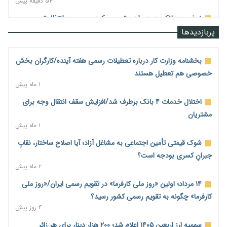
۵۴ دقیقه پیش
نرخ سود بانکی در دوراهی تورم و رکود؛ بورس در انتظار تصمیم
سیاست‌گذار
پربازدیدها
۱ ساعت پیش
صادرات مرغ مازاد هنوز آغاز نشده است؛ چالش قیمت و
بخشنامه وزارت کار درباره تعطیلات رسمی هفته آینده/کارگران بخش
سیاست‌های ناپایدار در بازار جهانی
خصوصی هم تعطیل هستند
۱ ساعت پیش
۱ ماه پیش
شیر صنعتی چگونه تولید می‌شود؟ پاسخ مدیر کل استاندارد به
اختلال خدمات ۴ بانک برطرف شد/افزایش سقف انتقال وجه برای
شایعات فضای مجازی
مشتریان
۱ ساعت پیش
۱ ماه پیش
نسخه قطعه‌سازان برای سایپا؛ خروج دولت از مدیریت پیش از
شوک قیمتی تأمین اجتماعی به مشاغل آزاد؛ آیا اصلاح ساختار، نقابِ
واگذاری
جبرانِ کسری بودجه است؟
۱ ساعت پیش
۲ ماه پیش
تجارت خارجی ایران در مسیر تسویه فرامرزی با رمزارز
۱۴ مرداد؛ اولین «روز ملی کارفرما» در تقویم رسمی ایران/«روز ملی
۱ ساعت پیش
کارفرما» چگونه به تقویم رسمی کشور رسید؟
۴ روز پیش
یک سال پرچالش اینترنت/دولت چهاردهم از محدودیت به سمت
توسعه زیرساخت رفت
سهمیه ارز اربعین ۱۴۰۵ اعلام شد؛ ۲۰۰ هزار دینار برای هر زائر