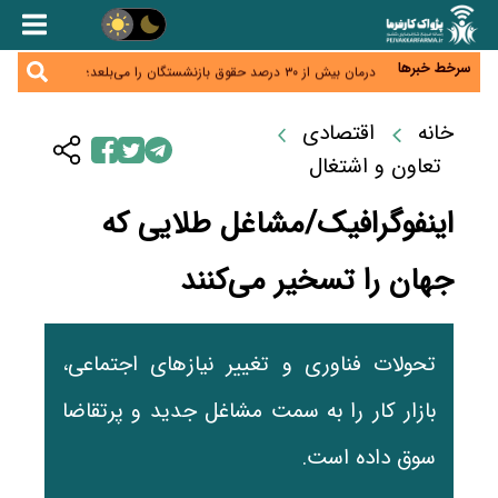
اختیار تمدید مهلت ثبت آماری به سازمان‌های مناطق
آزاد و ویژه اقتصادی واگذار شد
اقتصاد ایران با نسخه‌های کلاسیک به جایی نمی‌رسد/
ظرفیت تجارت ۳۰۰ میلیارد دلاری با همسایگان وجود دارد
سرخط خبرها
درمان بیش از ۳۰ درصد حقوق بازنشستگان را می‌بلعد؛
هزینه دارو و تجهیزات ۵ برابر شد،حقوق فقط ۱.۲ برابر
دام ارزان شد، گوشت نه/چرا کاهش قیمت به سفره مردم
افزایش یافت
نرسید؟
خانه
اقتصادی
افزایش کالابرگ در دستور کار دولت/ تصمیم‌گیری درباره
قیمت و سهمیه بنزین همچنان در انتظار تأمین منابع و
تعاون و اشتغال
جمع‌بندی نهایی
اینفوگرافیک/مشاغل طلایی که
جهان را تسخیر می‌کنند
تحولات فناوری و تغییر نیازهای اجتماعی،
بازار کار را به سمت مشاغل جدید و پرتقاضا
سوق داده است.