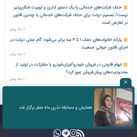
۲ روز پیش
حذف شرکت‌های خدماتی با یک دستور اداری و توییت امکان‌پذیر
اختیارات جدید گمرکات برای تمدید ورود موقت کالا و خودرو تا
نیست/ تصمیم دولت برای حذف شرکت‌های خدماتی با چندین قانون
پایان شهریور ابلاغ شد
در تعارض است
۲ روز پیش
۲ ماه پیش
فهرست کالاهای فولادی و فلزات مشمول بازگشت ۱۰۰ درصد ارز
یارانه خانواده‌های دهک ۱ تا ۴ سه برابر می‌شود؛ گام عملی دولت در
صادراتی ابلاغ شد
اجرای قانون جوانی جمعیت
۲ روز پیش
۲ ماه پیش
مرحله سیزدهم کالابرگ در سایه تورم؛ قدرت خرید یارانه یک‌میلیونی
ابهام قانونی در فروش خودرو/ایران‌خودرو با مشارکت در تولید از
بیش از پیش آب رفت
محدودیت‌های پیش‌فروش عبور کرد؟
۲ روز پیش
۱ ماه پیش
۱۴ مرداد؛ اولین «روز ملی کارفرما» در تقویم رسمی ایران/«روز ملی
ثبت نادرست عنوان شغلی، کارگر و کارفرما را با جریمه و شکایت
کارفرما» چگونه به تقویم رسمی کشور رسید؟
روبه‌رو می‌کند
۲ روز پیش
۲ ماه پیش
همایش و مسابقه نذری ماه صفر برگزار شد
سکه در یک قدمی ۱۸۵ میلیون تومان
سه نماد جدید اخزا در فرابورس پذیرش شد
تماس با ما
درباره ما
۴ روز پیش
۲ ماه پیش
تشکل‌ها در مسیر ارتقای تاب‌آوری اعضا برنامه‌ریزی کنند
۴ روز پیش