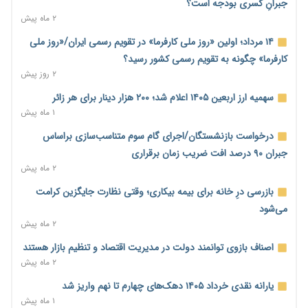
جبرانِ کسری بودجه است؟
۲ ماه پیش
بنگاه‌داری بانک‌ها؛ مانع بزرگ خانه‌دار شدن مستأجران
۲ روز پیش
۱۴ مرداد؛ اولین «روز ملی کارفرما» در تقویم رسمی ایران/«روز ملی
کارفرما» چگونه به تقویم رسمی کشور رسید؟
نماینده مجلس: توسعه مرزهای زمینی به راهبرد تأمین کالاهای
۲ روز پیش
اساسی تبدیل شود
۲ روز پیش
سهمیه ارز اربعین ۱۴۰۵ اعلام شد؛ ۲۰۰ هزار دینار برای هر زائر
۱ ماه پیش
خانه کارگر قزوین: شکاف دستمزد و هزینه معیشت هر روز عمیق‌تر
می‌شود
درخواست بازنشستگان/اجرای گام سوم متناسب‌سازی براساس
۲ روز پیش
جبران ۹۰ درصد افت ضریب زمان برقراری
۲ ماه پیش
رئیس سازمان امور مالیاتی: بلاگرهای پردرآمد مشمول پرداخت
مالیات هستند
بازرسی درِ خانه برای بیمه بیکاری؛ وقتی نظارت جایگزین کرامت
۲ روز پیش
می‌شود
۲ ماه پیش
پیش‌بینی افزایش تولید برنج؛ نیاز وارداتی کشور به ۵۰۰ هزار تن
کاهش می‌یابد
اصناف بازوی توانمند دولت در مدیریت اقتصاد و تنظیم بازار هستند
۲ روز پیش
۲ ماه پیش
امضای تفاهم‌نامه تجاری ایران و پاکستان؛ هدف‌گذاری تجارت ۱۰
یارانه نقدی خرداد ۱۴۰۵ دهک‌های چهارم تا نهم واریز شد
میلیارد دلاری
۱ ماه پیش