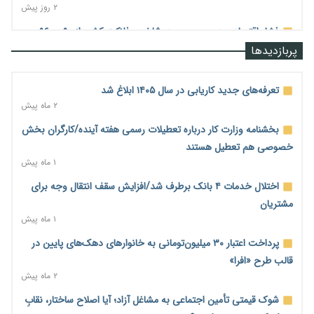
۲ روز پیش
فشار اقتصادی در مسیر صعود؛ شاخص فلاکت کشور از ۹۰ به ۹۶
درصد رسید
پربازدیدها
۲ روز پیش
رشد ۷۵ هزار میلیاردی بازار خرید اعتباری؛ فین‌تک‌ها وارد میدان
تعرفه‌های جدید کاریابی در سال ۱۴۰۵ ابلاغ شد
شدند
۲ ماه پیش
۲ روز پیش
بخشنامه وزارت کار درباره تعطیلات رسمی هفته آینده/کارگران بخش
احتمال اختلال ۲۴ ساعته در سامانه‌های تأمین اجتماعی
خصوصی هم تعطیل هستند
۲ روز پیش
۱ ماه پیش
آغاز اجرای پایلوت «ردا کارت» برای دانشجویان تحصیلات تکمیلی
اختلال خدمات ۴ بانک برطرف شد/افزایش سقف انتقال وجه برای
۲ روز پیش
مشتریان
۱ ماه پیش
محدودیت تازه برای شبکه بانکی؛ افزایش سپرده قانونی با هدف
کنترل تورم
پرداخت اعتبار ۳۰ میلیون‌تومانی به خانوارهای دهک‌های پایین در
۲ روز پیش
قالب طرح «افرا»
۲ ماه پیش
ترمز تولید خودرو کشیده شد؛ افت ۲۵ درصدی تیراژ ایران‌خودرو،
سایپا و پارس‌خودرو
شوک قیمتی تأمین اجتماعی به مشاغل آزاد؛ آیا اصلاح ساختار، نقابِ
۲ روز پیش