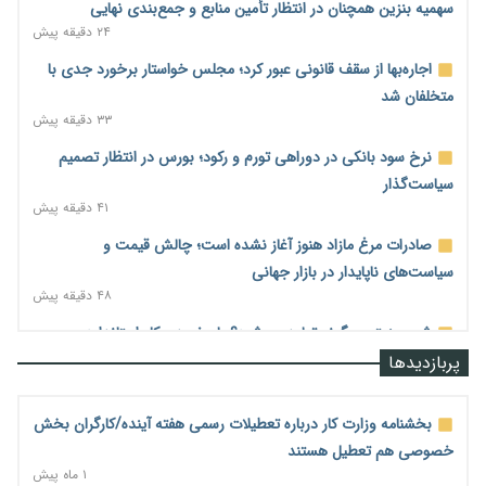
سهمیه بنزین همچنان در انتظار تأمین منابع و جمع‌بندی نهایی
۲۴ دقیقه پیش
اجاره‌بها از سقف قانونی عبور کرد؛ مجلس خواستار برخورد جدی با
متخلفان شد
۳۳ دقیقه پیش
نرخ سود بانکی در دوراهی تورم و رکود؛ بورس در انتظار تصمیم
سیاست‌گذار
۴۱ دقیقه پیش
صادرات مرغ مازاد هنوز آغاز نشده است؛ چالش قیمت و
سیاست‌های ناپایدار در بازار جهانی
۴۸ دقیقه پیش
شیر صنعتی چگونه تولید می‌شود؟ پاسخ مدیر کل استاندارد به
شایعات فضای مجازی
پربازدیدها
۵۷ دقیقه پیش
نسخه قطعه‌سازان برای سایپا؛ خروج دولت از مدیریت پیش از
بخشنامه وزارت کار درباره تعطیلات رسمی هفته آینده/کارگران بخش
واگذاری
خصوصی هم تعطیل هستند
۱ ساعت پیش
۱ ماه پیش