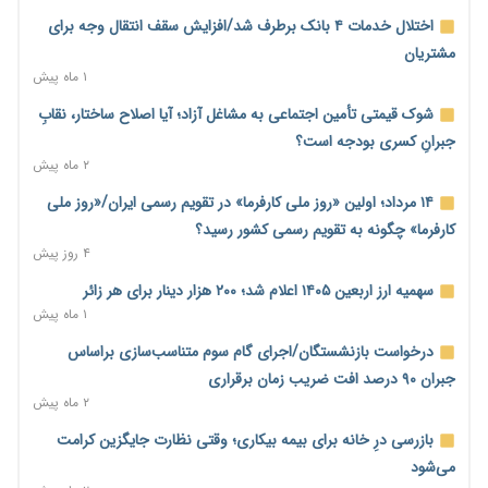
تجارت خارجی ایران در مسیر تسویه فرامرزی با رمزارز
اختلال خدمات ۴ بانک برطرف شد/افزایش سقف انتقال وجه برای
۱ ساعت پیش
مشتریان
۱ ماه پیش
یک سال پرچالش اینترنت/دولت چهاردهم از محدودیت به سمت
توسعه زیرساخت رفت
شوک قیمتی تأمین اجتماعی به مشاغل آزاد؛ آیا اصلاح ساختار، نقابِ
۱ ساعت پیش
جبرانِ کسری بودجه است؟
۲ ماه پیش
هشدار دیوان محاسبات درباره حساب‌های خارج از خزانه؛ ۱۲۴ حساب
ارزی در تیررس نظارت
۱۴ مرداد؛ اولین «روز ملی کارفرما» در تقویم رسمی ایران/«روز ملی
۱ ساعت پیش
کارفرما» چگونه به تقویم رسمی کشور رسید؟
۴ روز پیش
نه از جنگ می‌ترسیم، نه از مذاکره برای منافع ملی
۱ ساعت پیش
سهمیه ارز اربعین ۱۴۰۵ اعلام شد؛ ۲۰۰ هزار دینار برای هر زائر
۱ ماه پیش
فرمول تازه مستمری در راه است؛ کارگران بازنده اصلاحات تأمین
اجتماعی؟
درخواست بازنشستگان/اجرای گام سوم متناسب‌سازی براساس
۱ ساعت پیش
جبران ۹۰ درصد افت ضریب زمان برقراری
۲ ماه پیش
کنترل ترازنامه بانک‌ها؛ شمشیر دولبه مهار تورم و تأمین مالی تولید
۲ ساعت پیش
بازرسی درِ خانه برای بیمه بیکاری؛ وقتی نظارت جایگزین کرامت
می‌شود
جنگ با تورم از بانک‌ها و بودجه آغاز می‌شود؛ نسخه انضباط آهنین