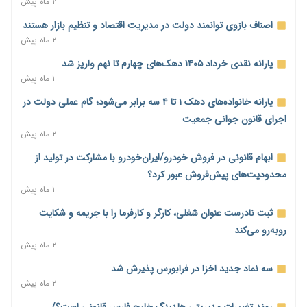
۲ ماه پیش
برای اقتصاد
۲ ساعت پیش
اصناف بازوی توانمند دولت در مدیریت اقتصاد و تنظیم بازار هستند
۲ ماه پیش
عینک گران‌تر شد؛ ارز و عوارض گمرکی قدرت خرید مردم را نشانه
رفت
یارانه نقدی خرداد ۱۴۰۵ دهک‌های چهارم تا نهم واریز شد
۲ ساعت پیش
۱ ماه پیش
اطمینان وزیر جهاد از تأمین کالاهای اساسی؛ «نگران نباشید»
یارانه خانواده‌های دهک ۱ تا ۴ سه برابر می‌شود؛ گام عملی دولت در
۳ ساعت پیش
اجرای قانون جوانی جمعیت
۲ ماه پیش
پیام‌رسان‌های ایرانی در مسیر ورود به بورس؛ عرضه اولیه یک
شرکت هوش مصنوعی در راه است
ابهام قانونی در فروش خودرو/ایران‌خودرو با مشارکت در تولید از
۳ ساعت پیش
محدودیت‌های پیش‌فروش عبور کرد؟
۱ ماه پیش
هشدار درباره کاهش عرضه مسکن اجاره‌ای؛ دولت واحدهای خود را
وارد بازار کند
ثبت نادرست عنوان شغلی، کارگر و کارفرما را با جریمه و شکایت
۲۳ ساعت پیش
روبه‌رو می‌کند
۲ ماه پیش
رسانه تخصصی باید مطالبه‌گری، دقت و استقلال را سرلوحه کار خود
قرار دهد
سه نماد جدید اخزا در فرابورس پذیرش شد
۲۳ ساعت پیش
۲ ماه پیش
احراز صلاحیت ۱۹۴۱ مدیر در شرکت‌های وزارت کار انجام نشده است؛