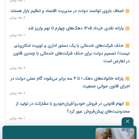
۲ ماه پیش
امضای تفاهم‌نامه تجاری ایران و پاکستان؛ هدف‌گذاری تجارت ۱۰
اصناف بازوی توانمند دولت در مدیریت اقتصاد و تنظیم بازار هستند
میلیارد دلاری
۲ ماه پیش
۱ روز پیش
یارانه نقدی خرداد ۱۴۰۵ دهک‌های چهارم تا نهم واریز شد
اختیارات جدید گمرکات برای تمدید ورود موقت کالا و خودرو تا
۱ ماه پیش
پایان شهریور ابلاغ شد
حذف شرکت‌های خدماتی با یک دستور اداری و توییت امکان‌پذیر
۱ روز پیش
نیست/ تصمیم دولت برای حذف شرکت‌های خدماتی با چندین قانون
فهرست کالاهای فولادی و فلزات مشمول بازگشت ۱۰۰ درصد ارز
در تعارض است
صادراتی ابلاغ شد
۲ ماه پیش
۱ روز پیش
یارانه خانواده‌های دهک ۱ تا ۴ سه برابر می‌شود؛ گام عملی دولت در
مرحله سیزدهم کالابرگ در سایه تورم؛ قدرت خرید یارانه یک‌میلیونی
اجرای قانون جوانی جمعیت
بیش از پیش آب رفت
۲ ماه پیش
۱ روز پیش
ابهام قانونی در فروش خودرو/ایران‌خودرو با مشارکت در تولید از
۱۴ مرداد؛ اولین «روز ملی کارفرما» در تقویم رسمی ایران/«روز ملی
محدودیت‌های پیش‌فروش عبور کرد؟
کارفرما» چگونه به تقویم رسمی کشور رسید؟
۱ ماه پیش
۱ روز پیش
سه نماد جدید اخزا در فرابورس پذیرش شد
سکه در یک قدمی ۱۸۵ میلیون تومان
۲ ماه پیش