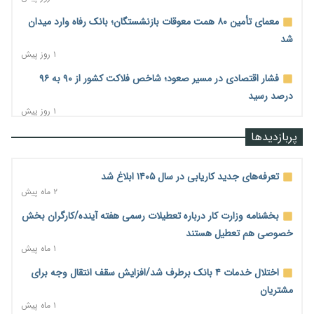
معمای تأمین ۸۰ همت معوقات بازنشستگان؛ بانک رفاه وارد میدان
شد
۱ روز پیش
فشار اقتصادی در مسیر صعود؛ شاخص فلاکت کشور از ۹۰ به ۹۶
درصد رسید
۱ روز پیش
رشد ۷۵ هزار میلیاردی بازار خرید اعتباری؛ فین‌تک‌ها وارد میدان
پربازدیدها
شدند
۱ روز پیش
تعرفه‌های جدید کاریابی در سال ۱۴۰۵ ابلاغ شد
احتمال اختلال ۲۴ ساعته در سامانه‌های تأمین اجتماعی
۲ ماه پیش
۱ روز پیش
بخشنامه وزارت کار درباره تعطیلات رسمی هفته آینده/کارگران بخش
آغاز اجرای پایلوت «ردا کارت» برای دانشجویان تحصیلات تکمیلی
خصوصی هم تعطیل هستند
۱ روز پیش
۱ ماه پیش
محدودیت تازه برای شبکه بانکی؛ افزایش سپرده قانونی با هدف
اختلال خدمات ۴ بانک برطرف شد/افزایش سقف انتقال وجه برای
کنترل تورم
مشتریان
۱ روز پیش
۱ ماه پیش