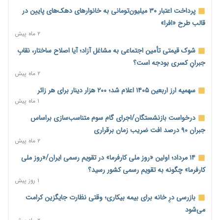
ترمز تولید خودرو کشیده شد؛ افت ۲۵ درصدی تیراژ ایران‌خودرو،
پرداخت اعتبار ۳۰ میلیون‌تومانی به خانوارهای دهک‌های پایین در
سایپا و پارس‌خودرو
قالب طرح «افرا»
۱ روز پیش
۲ ماه پیش
بنگاه‌داری بانک‌ها؛ مانع بزرگ خانه‌دار شدن مستأجران
شوک قیمتی تأمین اجتماعی به مشاغل آزاد؛ آیا اصلاح ساختار، نقابِ
۱ روز پیش
جبرانِ کسری بودجه است؟
۲ ماه پیش
نماینده مجلس: توسعه مرزهای زمینی به راهبرد تأمین کالاهای
اساسی تبدیل شود
سهمیه ارز اربعین ۱۴۰۵ اعلام شد؛ ۲۰۰ هزار دینار برای هر زائر
۱ روز پیش
۱ ماه پیش
خانه کارگر قزوین: شکاف دستمزد و هزینه معیشت هر روز عمیق‌تر
درخواست بازنشستگان/اجرای گام سوم متناسب‌سازی براساس
می‌شود
جبران ۹۰ درصد افت ضریب زمان برقراری
۱ روز پیش
۲ ماه پیش
رئیس سازمان امور مالیاتی: بلاگرهای پردرآمد مشمول پرداخت
۱۴ مرداد؛ اولین «روز ملی کارفرما» در تقویم رسمی ایران/«روز ملی
مالیات هستند
کارفرما» چگونه به تقویم رسمی کشور رسید؟
۱ روز پیش
۱ روز پیش
پیش‌بینی افزایش تولید برنج؛ نیاز وارداتی کشور به ۵۰۰ هزار تن
بازرسی درِ خانه برای بیمه بیکاری؛ وقتی نظارت جایگزین کرامت
کاهش می‌یابد
می‌شود
۱ روز پیش