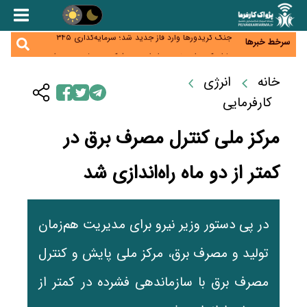
زائران اربعین نگران ارز باقی‌مانده نباشند؛ خرید دینار در
بانک‌ها و صرافی‌ها
جنگ کریدورها وارد فاز جدید شد؛ سرمایه‌گذاری ۳۴۵
سرخط خبرها
میلیارد دلاری اوراسیا تا ۲۰۳۵
پارادوکس اینترنت در ایران؛ مصرف‌کننده بیشتر می‌پردازد،
شبکه کمتر توسعه می‌یابد
تأمین سرمایه در گردش بدون خلق نقدینگی؛ نقش
خانه
انرژی
جدید سیاست‌های مالیاتی در حمایت از تولید
معمای تأمین ۸۰ همت معوقات بازنشستگان؛ بانک رفاه
کارفرمایی
وارد میدان شد
مرکز ملی کنترل مصرف برق در
کمتر از دو ماه راه‌اندازی شد
در پی دستور وزیر نیرو برای مدیریت هم‌زمان
تولید و مصرف برق، مرکز ملی پایش و کنترل
مصرف برق با سازماندهی فشرده در کمتر از