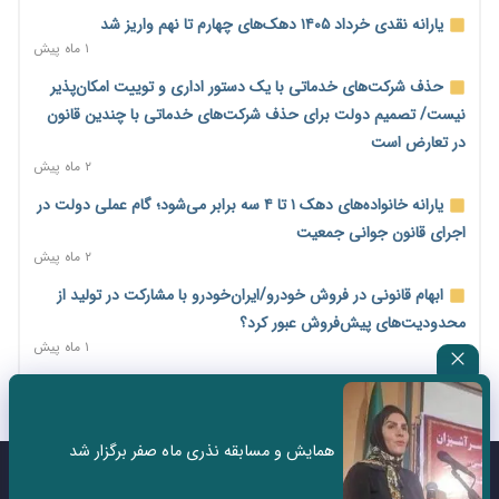
امضای تفاهم‌نامه تجاری ایران و پاکستان؛ هدف‌گذاری تجارت ۱۰
یارانه نقدی خرداد ۱۴۰۵ دهک‌های چهارم تا نهم واریز شد
میلیارد دلاری
۱ ماه پیش
۲ روز پیش
حذف شرکت‌های خدماتی با یک دستور اداری و توییت امکان‌پذیر
اختیارات جدید گمرکات برای تمدید ورود موقت کالا و خودرو تا
نیست/ تصمیم دولت برای حذف شرکت‌های خدماتی با چندین قانون
پایان شهریور ابلاغ شد
در تعارض است
۲ روز پیش
۲ ماه پیش
فهرست کالاهای فولادی و فلزات مشمول بازگشت ۱۰۰ درصد ارز
یارانه خانواده‌های دهک ۱ تا ۴ سه برابر می‌شود؛ گام عملی دولت در
صادراتی ابلاغ شد
اجرای قانون جوانی جمعیت
۲ روز پیش
۲ ماه پیش
مرحله سیزدهم کالابرگ در سایه تورم؛ قدرت خرید یارانه یک‌میلیونی
ابهام قانونی در فروش خودرو/ایران‌خودرو با مشارکت در تولید از
بیش از پیش آب رفت
محدودیت‌های پیش‌فروش عبور کرد؟
۲ روز پیش
۱ ماه پیش
۱۴ مرداد؛ اولین «روز ملی کارفرما» در تقویم رسمی ایران/«روز ملی
ثبت نادرست عنوان شغلی، کارگر و کارفرما را با جریمه و شکایت
کارفرما» چگونه به تقویم رسمی کشور رسید؟
روبه‌رو می‌کند
۲ روز پیش
۲ ماه پیش
همایش و مسابقه نذری ماه صفر برگزار شد
سکه در یک قدمی ۱۸۵ میلیون تومان
سه نماد جدید اخزا در فرابورس پذیرش شد
تماس با ما
درباره ما
۴ روز پیش