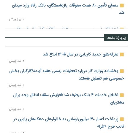
معمای تأمین ۸۰ همت معوقات بازنشستگان؛ بانک رفاه وارد میدان
شد
۲ روز پیش
فشار اقتصادی در مسیر صعود؛ شاخص فلاکت کشور از ۹۰ به ۹۶
درصد رسید
پربازدیدها
۲ روز پیش
رشد ۷۵ هزار میلیاردی بازار خرید اعتباری؛ فین‌تک‌ها وارد میدان
تعرفه‌های جدید کاریابی در سال ۱۴۰۵ ابلاغ شد
شدند
۲ ماه پیش
۲ روز پیش
بخشنامه وزارت کار درباره تعطیلات رسمی هفته آینده/کارگران بخش
احتمال اختلال ۲۴ ساعته در سامانه‌های تأمین اجتماعی
خصوصی هم تعطیل هستند
۲ روز پیش
۱ ماه پیش
آغاز اجرای پایلوت «ردا کارت» برای دانشجویان تحصیلات تکمیلی
اختلال خدمات ۴ بانک برطرف شد/افزایش سقف انتقال وجه برای
۲ روز پیش
مشتریان
۱ ماه پیش
محدودیت تازه برای شبکه بانکی؛ افزایش سپرده قانونی با هدف
کنترل تورم
پرداخت اعتبار ۳۰ میلیون‌تومانی به خانوارهای دهک‌های پایین در
۲ روز پیش
قالب طرح «افرا»
۲ ماه پیش