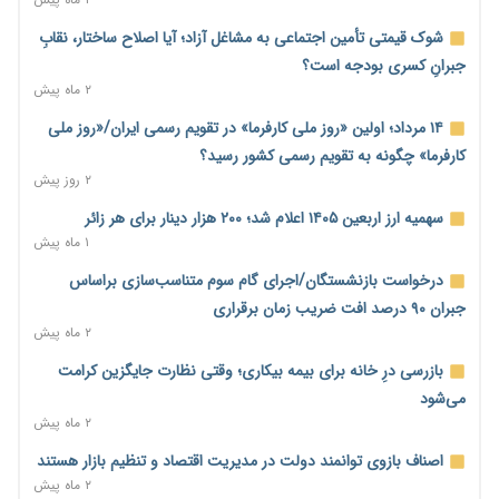
ترمز تولید خودرو کشیده شد؛ افت ۲۵ درصدی تیراژ ایران‌خودرو،
سایپا و پارس‌خودرو
شوک قیمتی تأمین اجتماعی به مشاغل آزاد؛ آیا اصلاح ساختار، نقابِ
۲ روز پیش
جبرانِ کسری بودجه است؟
۲ ماه پیش
بنگاه‌داری بانک‌ها؛ مانع بزرگ خانه‌دار شدن مستأجران
۲ روز پیش
۱۴ مرداد؛ اولین «روز ملی کارفرما» در تقویم رسمی ایران/«روز ملی
کارفرما» چگونه به تقویم رسمی کشور رسید؟
نماینده مجلس: توسعه مرزهای زمینی به راهبرد تأمین کالاهای
۲ روز پیش
اساسی تبدیل شود
۲ روز پیش
سهمیه ارز اربعین ۱۴۰۵ اعلام شد؛ ۲۰۰ هزار دینار برای هر زائر
۱ ماه پیش
خانه کارگر قزوین: شکاف دستمزد و هزینه معیشت هر روز عمیق‌تر
می‌شود
درخواست بازنشستگان/اجرای گام سوم متناسب‌سازی براساس
۲ روز پیش
جبران ۹۰ درصد افت ضریب زمان برقراری
۲ ماه پیش
رئیس سازمان امور مالیاتی: بلاگرهای پردرآمد مشمول پرداخت
مالیات هستند
بازرسی درِ خانه برای بیمه بیکاری؛ وقتی نظارت جایگزین کرامت
۲ روز پیش
می‌شود
۲ ماه پیش
پیش‌بینی افزایش تولید برنج؛ نیاز وارداتی کشور به ۵۰۰ هزار تن
کاهش می‌یابد
اصناف بازوی توانمند دولت در مدیریت اقتصاد و تنظیم بازار هستند
۲ روز پیش
۲ ماه پیش