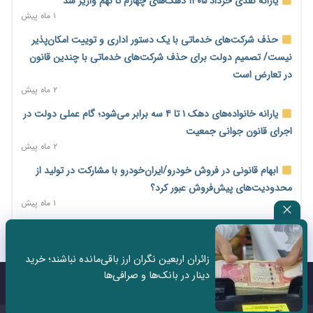
یارانه نقدی خرداد ۱۴۰۵ دهک‌های چهارم تا نهم واریز شد
اختیارات جدید گمرکات برای تمدید ورود موقت کالا و خودرو تا
۱ ماه پیش
پایان شهریور ابلاغ شد
حذف شرکت‌های خدماتی با یک دستور اداری و توییت امکان‌پذیر
۱ روز پیش
نیست/ تصمیم دولت برای حذف شرکت‌های خدماتی با چندین قانون
فهرست کالاهای فولادی و فلزات مشمول بازگشت ۱۰۰ درصد ارز
در تعارض است
صادراتی ابلاغ شد
۲ ماه پیش
۱ روز پیش
یارانه خانواده‌های دهک ۱ تا ۴ سه برابر می‌شود؛ گام عملی دولت در
مرحله سیزدهم کالابرگ در سایه تورم؛ قدرت خرید یارانه یک‌میلیونی
اجرای قانون جوانی جمعیت
بیش از پیش آب رفت
۲ ماه پیش
۱ روز پیش
ابهام قانونی در فروش خودرو/ایران‌خودرو با مشارکت در تولید از
۱۴ مرداد؛ اولین «روز ملی کارفرما» در تقویم رسمی ایران/«روز ملی
محدودیت‌های پیش‌فروش عبور کرد؟
کارفرما» چگونه به تقویم رسمی کشور رسید؟
۱ ماه پیش
۲ روز پیش
سه نماد جدید اخزا در فرابورس پذیرش شد
سکه در یک قدمی ۱۸۵ میلیون تومان
۲ ماه پیش
۳ روز پیش
زائران اربعین نگران ارز باقی‌مانده نباشند؛ خرید
ثبت نادرست عنوان شغلی، کارگر و کارفرما را با جریمه و شکایت
دینار در بانک‌ها و صرافی‌ها
تشکل‌ها در مسیر ارتقای تاب‌آوری اعضا برنامه‌ریزی کنند
روبه‌رو می‌کند
تماس با ما
درباره ما
۳ روز پیش
۲ ماه پیش