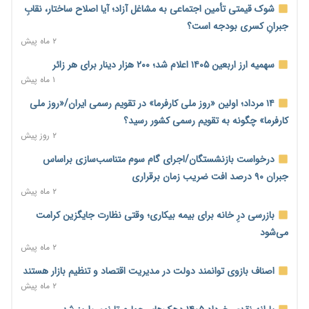
بنگاه‌داری بانک‌ها؛ مانع بزرگ خانه‌دار شدن مستأجران
شوک قیمتی تأمین اجتماعی به مشاغل آزاد؛ آیا اصلاح ساختار، نقابِ
۱ روز پیش
جبرانِ کسری بودجه است؟
۲ ماه پیش
نماینده مجلس: توسعه مرزهای زمینی به راهبرد تأمین کالاهای
اساسی تبدیل شود
سهمیه ارز اربعین ۱۴۰۵ اعلام شد؛ ۲۰۰ هزار دینار برای هر زائر
۱ روز پیش
۱ ماه پیش
خانه کارگر قزوین: شکاف دستمزد و هزینه معیشت هر روز عمیق‌تر
۱۴ مرداد؛ اولین «روز ملی کارفرما» در تقویم رسمی ایران/«روز ملی
می‌شود
کارفرما» چگونه به تقویم رسمی کشور رسید؟
۱ روز پیش
۲ روز پیش
رئیس سازمان امور مالیاتی: بلاگرهای پردرآمد مشمول پرداخت
درخواست بازنشستگان/اجرای گام سوم متناسب‌سازی براساس
مالیات هستند
جبران ۹۰ درصد افت ضریب زمان برقراری
۱ روز پیش
۲ ماه پیش
پیش‌بینی افزایش تولید برنج؛ نیاز وارداتی کشور به ۵۰۰ هزار تن
بازرسی درِ خانه برای بیمه بیکاری؛ وقتی نظارت جایگزین کرامت
کاهش می‌یابد
می‌شود
۱ روز پیش
۲ ماه پیش
امضای تفاهم‌نامه تجاری ایران و پاکستان؛ هدف‌گذاری تجارت ۱۰
اصناف بازوی توانمند دولت در مدیریت اقتصاد و تنظیم بازار هستند
میلیارد دلاری
۲ ماه پیش
۱ روز پیش