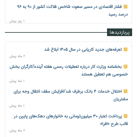
فشار اقتصادی در مسیر صعود؛ شاخص فلاکت کشور از ۹۰ به ۹۶
درصد رسید
۱ روز پیش
رشد ۷۵ هزار میلیاردی بازار خرید اعتباری؛ فین‌تک‌ها وارد میدان
پربازدیدها
شدند
۱ روز پیش
تعرفه‌های جدید کاریابی در سال ۱۴۰۵ ابلاغ شد
احتمال اختلال ۲۴ ساعته در سامانه‌های تأمین اجتماعی
۲ ماه پیش
۱ روز پیش
بخشنامه وزارت کار درباره تعطیلات رسمی هفته آینده/کارگران بخش
آغاز اجرای پایلوت «ردا کارت» برای دانشجویان تحصیلات تکمیلی
خصوصی هم تعطیل هستند
۱ روز پیش
۱ ماه پیش
محدودیت تازه برای شبکه بانکی؛ افزایش سپرده قانونی با هدف
اختلال خدمات ۴ بانک برطرف شد/افزایش سقف انتقال وجه برای
کنترل تورم
مشتریان
۱ روز پیش
۱ ماه پیش
ترمز تولید خودرو کشیده شد؛ افت ۲۵ درصدی تیراژ ایران‌خودرو،
پرداخت اعتبار ۳۰ میلیون‌تومانی به خانوارهای دهک‌های پایین در
سایپا و پارس‌خودرو
قالب طرح «افرا»
۱ روز پیش
۲ ماه پیش