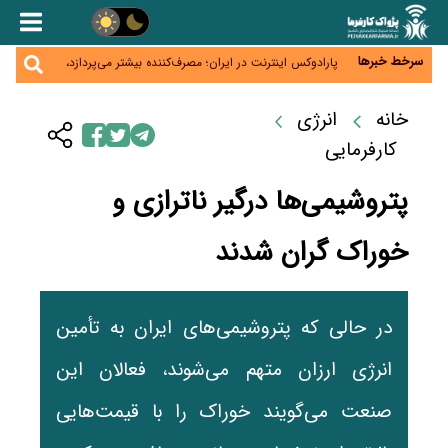
بانک‌ها و صرافی‌ها
جنگ کریدورها وارد فاز جدید شد؛ سرمایه‌گذاری ۳۴۵
میلیارد دلاری اوراسیا تا ۲۰۳۵
پارادوکس اینترنت در ایران؛ مصرف‌کننده بیشتر می‌پردازد،
سرخط خبرها
شبکه کمتر توسعه می‌یابد
تأمین سرمایه در گردش بدون خلق نقدینگی؛ نقش
جدید سیاست‌های مالیاتی در حمایت از تولید
معمای تأمین ۸۰ همت معوقات بازنشستگان؛ بانک رفاه
خانه
انرژی
وارد میدان شد
کارفرمایی
پتروشیمی‌ها درگیر ناترازی و
خوراک گران شدند
در حالی که پتروشیمی‌های ایران به تأمین
انرژی ارزان متهم می‌شوند، فعالان این
صنعت می‌گویند خوراک را با قیمت‌هایی