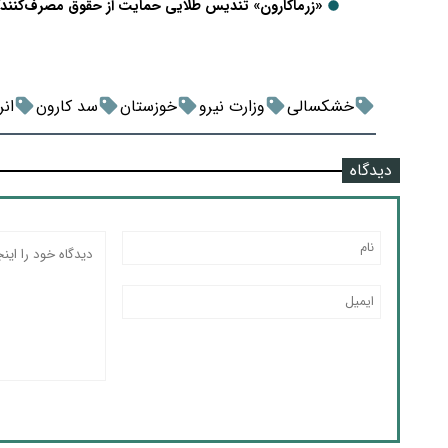
«زرماکارون» تندیس طلایی حمایت از حقوق مصرف‌کنندگان در سال 1403 
خشکسالی
وزارت نیرو
خوزستان
سد کارون
انر
دیدگاه