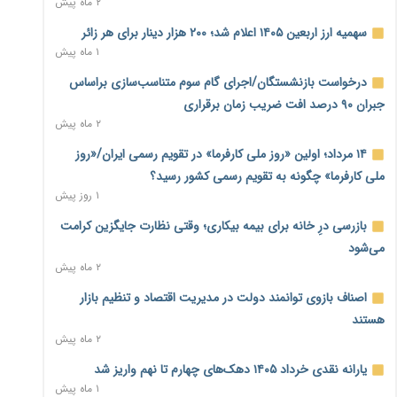
۲ ماه پیش
نماینده مجلس: توسعه مرزهای زمینی به راهبرد تأمین کالاهای
سهمیه ارز اربعین ۱۴۰۵ اعلام شد؛ ۲۰۰ هزار دینار برای هر زائر
اساسی تبدیل شود
۱ ماه پیش
۱ روز پیش
درخواست بازنشستگان/اجرای گام سوم متناسب‌سازی براساس
خانه کارگر قزوین: شکاف دستمزد و هزینه معیشت هر روز عمیق‌تر
جبران ۹۰ درصد افت ضریب زمان برقراری
می‌شود
۲ ماه پیش
۱ روز پیش
۱۴ مرداد؛ اولین «روز ملی کارفرما» در تقویم رسمی ایران/«روز
رئیس سازمان امور مالیاتی: بلاگرهای پردرآمد مشمول پرداخت
ملی کارفرما» چگونه به تقویم رسمی کشور رسید؟
مالیات هستند
۱ روز پیش
۱ روز پیش
بازرسی درِ خانه برای بیمه بیکاری؛ وقتی نظارت جایگزین کرامت
پیش‌بینی افزایش تولید برنج؛ نیاز وارداتی کشور به ۵۰۰ هزار تن
می‌شود
کاهش می‌یابد
۲ ماه پیش
۱ روز پیش
اصناف بازوی توانمند دولت در مدیریت اقتصاد و تنظیم بازار
امضای تفاهم‌نامه تجاری ایران و پاکستان؛ هدف‌گذاری تجارت ۱۰
هستند
میلیارد دلاری
۲ ماه پیش
۱ روز پیش
یارانه نقدی خرداد ۱۴۰۵ دهک‌های چهارم تا نهم واریز شد
اختیارات جدید گمرکات برای تمدید ورود موقت کالا و خودرو تا
۱ ماه پیش
پایان شهریور ابلاغ شد