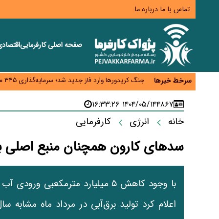
تماس با ما
درباره ما
صفحه اصلی
کارفرمایی
اقتصاد
زائران اربعین نگران ارز باقی‌مانده نباشند؛ خرید دینار د
جنگ کریدورها وارد فاز جدید شد؛ سرمایه‌گذاری ۳۴۵ میلیارد دلاری اوراسیا تا ۲۰۳۵
سرخط خبرها
پارادوکس اینترنت در ایران؛ مصرف‌کننده بیشتر می‌پرداز
تأمین سرمایه در گردش بدون خلق نقدینگی؛ نقش جدید
۱۴۰۴/۰۵/۱۴ ۱۶:۳۳:۲۶
۴۸۶۷
معمای تأمین ۸۰ همت معوقات بازنشستگان؛ بانک رفاه وارد میدان شد
خانه
انرژی
کارفرمایی
سدهای کارون همچنان منبع اصلی برق‌آ
با وجود کاهش ۵ میلیارد مترمکعبی 