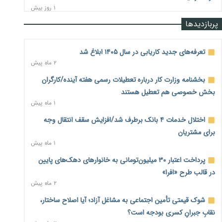
۱ روز پیش
پربازدیدها
رشد ۷۵ هزار میلیاردی بازار خرید اعتباری؛ فین‌تک‌ها وارد میدان
شدند
۱ روز پیش
تعرفه‌های جدید کاریابی در سال ۱۴۰۵ ابلاغ شد
۲ ماه پیش
احتمال اختلال ۲۴ ساعته در سامانه‌های تأمین اجتماعی
۱ روز پیش
بخشنامه وزارت کار درباره تعطیلات رسمی هفته آینده/کارگران
بخش خصوصی هم تعطیل هستند
آغاز اجرای پایلوت «ردا کارت» برای دانشجویان تحصیلات تکمیلی
۱ ماه پیش
۱ روز پیش
اختلال خدمات ۴ بانک برطرف شد/افزایش سقف انتقال وجه
محدودیت تازه برای شبکه بانکی؛ افزایش سپرده قانونی با هدف
برای مشتریان
کنترل تورم
۱ ماه پیش
۱ روز پیش
پرداخت اعتبار ۳۰ میلیون‌تومانی به خانوارهای دهک‌های پایین
ترمز تولید خودرو کشیده شد؛ افت ۲۵ درصدی تیراژ ایران‌خودرو،
در قالب طرح «افرا»
سایپا و پارس‌خودرو
۲ ماه پیش
۱ روز پیش
شوک قیمتی تأمین اجتماعی به مشاغل آزاد؛ آیا اصلاح ساختار،
بنگاه‌داری بانک‌ها؛ مانع بزرگ خانه‌دار شدن مستأجران
۱ روز پیش
نقابِ جبرانِ کسری بودجه است؟