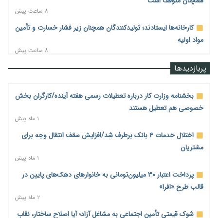
همچنان متوقف است
۸ ساعت پیش
کارخانه‌ها ایستادند؛ تولیدکنندگان همچنان زیر فشار خسارت و تأمین
مواد اولیه
۸ ساعت پیش
قیمت مسکن در دست سازنده‌های خرد؛ چگونه «عددسازی» بازار
پربازدیدها
ملک را ملتهب می‌کند؟
۸ ساعت پیش
بخشنامه وزارت کار درباره تعطیلات رسمی هفته آینده/کارگران بخش
مسیر تأمین مواد اولیه صنایع تسهیل شد؛ ۳۴۱۴ کد تعرفه مشمول
خصوصی هم تعطیل هستند
سهمیه جدید
۱ ماه پیش
۸ ساعت پیش
اختلال خدمات ۴ بانک برطرف شد/افزایش سقف انتقال وجه برای
منابع صندوق ملی مسکن به متقاضیان رسید؛ اولویت با پروژه‌های
مشتریان
بالای ۸۰ درصد پیشرفت
۱ ماه پیش
۹ ساعت پیش
پرداخت اعتبار ۳۰ میلیون‌تومانی به خانوارهای دهک‌های پایین در
هشدار درباره آینده صندوق‌های بازنشستگی؛ اعتماد بیمه‌پردازان را
قالب طرح «افرا»
قربانی نکنیم
۲ ماه پیش
۹ ساعت پیش
شوک قیمتی تأمین اجتماعی به مشاغل آزاد؛ آیا اصلاح ساختار، نقابِ