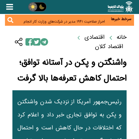
هشدار درباره کاهش عرضه مسکن اجاره‌ای؛ دولت
واحدهای خود را وارد بازار کند
رسانه تخصصی باید مطالبه‌گری، دقت و استقلال را
سرلوحه کار خود قرار دهد
سرخط خبرها
احراز صلاحیت ۱۹۴۱ مدیر در شرکت‌های وزارت کار انجام
نشده است؛ شایسته‌سالاری زیر فشار؟
صادرات محصولات آب‌بر در اوج خشکسالی؛ تراز تجاری
به چه قیمتی؟
خانه
اقتصادی
موبایل گران می‌شود؟ هزینه واردات ۱۰ برابر شد، ثبت
سفارش همچنان متوقف است
اقتصاد کلان
واشنگتن و پکن در آستانه توافق؛
احتمال کاهش تعرفه‌ها بالا گرفت
رئیس‌جمهور آمریکا از نزدیک شدن واشنگتن
و پکن به توافق تجاری خبر داد و اعلام کرد
که اختلافات در حال کاهش است و احتمال