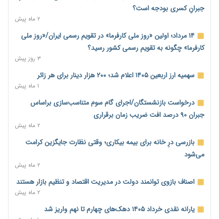
ترمیم مزد در راه است؟ تأکید بر افزایش مزد پایه و شفافیت سبد
جبرانِ کسری بودجه است؟
معیشت
۲ ماه پیش
۱۰ ساعت پیش
۱۴ مرداد؛ اولین «روز ملی کارفرما» در تقویم رسمی ایران/«روز ملی
وام بدون رتبه اعتباری؛ صندوق کارآفرینی امید از حمایت متفاوت
کارفرما» چگونه به تقویم رسمی کشور رسید؟
خود می‌گوید
۳ روز پیش
۱۰ ساعت پیش
سهمیه ارز اربعین ۱۴۰۵ اعلام شد؛ ۲۰۰ هزار دینار برای هر زائر
ناترازی برق ۳۰ درصد کاهش یافت؛ وعده وزارت نیرو برای رفع
۱ ماه پیش
محدودیت صنایع
درخواست بازنشستگان/اجرای گام سوم متناسب‌سازی براساس
۱۰ ساعت پیش
جبران ۹۰ درصد افت ضریب زمان برقراری
ورود بخش خصوصی به حکمرانی اشتغال؛ «یاوران پیشرفت»
۲ ماه پیش
امسال گسترده‌تر می‌شود
بازرسی درِ خانه برای بیمه بیکاری؛ وقتی نظارت جایگزین کرامت
۱۰ ساعت پیش
می‌شود
مطالبه کارگران جنوب برای پرداخت «حق جنگ»؛ از نفت و گاز تا
۲ ماه پیش
شبکه برق
اصناف بازوی توانمند دولت در مدیریت اقتصاد و تنظیم بازار هستند
۱۰ ساعت پیش
۲ ماه پیش
حساب‌های شرکت ملی نفت در بانک صنعت و معدن مسدود شد؛
یارانه نقدی خرداد ۱۴۰۵ دهک‌های چهارم تا نهم واریز شد
بدهی یک میلیارد دلاری