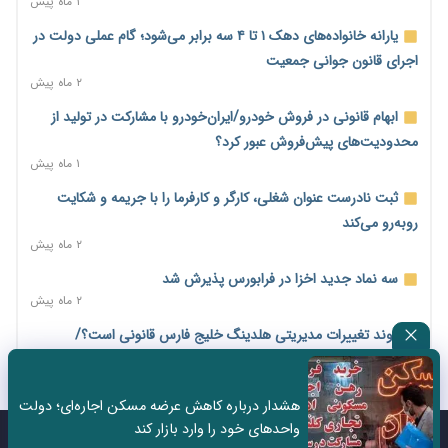
۱ ماه پیش
۱۰ ساعت پیش
یارانه خانواده‌های دهک ۱ تا ۴ سه برابر می‌شود؛ گام عملی دولت در
درآمد کارگزاری‌ها چقدر است؟ کانون کارگزاران اعداد منتشرشده در
اجرای قانون جوانی جمعیت
فضای مجازی را تکذیب کرد
۲ ماه پیش
۱۱ ساعت پیش
ابهام قانونی در فروش خودرو/ایران‌خودرو با مشارکت در تولید از
بیکاری ۷ درصدی روی کاغذ؛ آیا در واقعیت هم این چنین است؟
محدودیت‌های پیش‌فروش عبور کرد؟
۱۱ ساعت پیش
۱ ماه پیش
روز خبرنگار؛ مطالبه‌ای فراتر از تبریک برای پاسداشت حقیقت و
ثبت نادرست عنوان شغلی، کارگر و کارفرما را با جریمه و شکایت
امنیت شغلی
روبه‌رو می‌کند
۱۲ ساعت پیش
۲ ماه پیش
همایش و مسابقه نذری ماه صفر برگزار شد
سه نماد جدید اخزا در فرابورس پذیرش شد
۱ روز پیش
۲ ماه پیش
زائران اربعین نگران ارز باقی‌مانده نباشند؛ خرید دینار در بانک‌ها و
روند تغییرات مدیریتی هلدینگ خلیج فارس قانونی است؟/
صرافی‌ها
روایت‌های متناقض و نگرانی سهامداران
۳ روز پیش
۱ ماه پیش
هشدار درباره کاهش عرضه مسکن اجاره‌ای؛ دولت
جنگ کریدورها وارد فاز جدید شد؛ سرمایه‌گذاری ۳۴۵ میلیارد دلاری
هشدار درباره «۴ درصد» مشاغل سخت و زیان‌آور/کارفرمایان
واحدهای خود را وارد بازار کند
اوراسیا تا ۲۰۳۵
پرداخت را به بازنشستگی موکول نکنند
تماس با ما
درباره ما