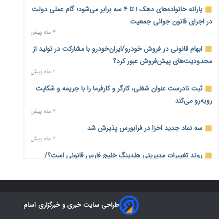
درآمد کارگزاری‌ها چقدر است؟ کانون کارگزاران اعداد منتشرشده
یارانه خانواده‌های دهک ۱ تا ۴ سه برابر می‌شود؛ گام عملی دولت
در فضای مجازی را تکذیب کرد
در اجرای قانون جوانی جمعیت
۸ ساعت پیش
۲ ماه پیش
بیکاری ۷ درصدی روی کاغذ؛ آیا در واقعیت هم این چنین است؟
ابهام قانونی در فروش خودرو/ایران‌خودرو با مشارکت در تولید از
۹ ساعت پیش
محدودیت‌های پیش‌فروش عبور کرد؟
۱ ماه پیش
روز خبرنگار؛ مطالبه‌ای فراتر از تبریک برای پاسداشت حقیقت و
امنیت شغلی
ثبت نادرست عنوان شغلی، کارگر و کارفرما را با جریمه و شکایت
۹ ساعت پیش
روبه‌رو می‌کند
۲ ماه پیش
همایش و مسابقه نذری ماه صفر برگزار شد
۱ روز پیش
سه نماد جدید اخزا در فرابورس پذیرش شد
۲ ماه پیش
زائران اربعین نگران ارز باقی‌مانده نباشند؛ خرید دینار در بانک‌ها و
صرافی‌ها
روند تغییرات مدیریتی هلدینگ خلیج فارس قانونی است؟/
۳ روز پیش
روایت‌های متناقض و نگرانی سهامداران
۱ ماه پیش
جنگ کریدورها وارد فاز جدید شد؛ سرمایه‌گذاری ۳۴۵ میلیارد
دلاری اوراسیا تا ۲۰۳۵
هشدار درباره «۴ درصد» مشاغل سخت و زیان‌آور/کارفرمایان
۳ روز پیش
طراحی سایت خبری و خبرگزاری آسام
پرداخت را به بازنشستگی موکول نکنند
۲ ماه پیش