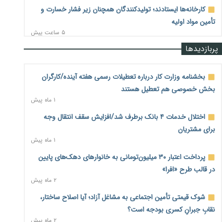
کارخانه‌ها ایستادند؛ تولیدکنندگان همچنان زیر فشار خسارت و
تأمین مواد اولیه
۵ ساعت پیش
پربازدیدها
قیمت مسکن در دست سازنده‌های خرد؛ چگونه «عددسازی» بازار
ملک را ملتهب می‌کند؟
۵ ساعت پیش
بخشنامه وزارت کار درباره تعطیلات رسمی هفته آینده/کارگران
بخش خصوصی هم تعطیل هستند
مسیر تأمین مواد اولیه صنایع تسهیل شد؛ ۳۴۱۴ کد تعرفه مشمول
۱ ماه پیش
سهمیه جدید
۶ ساعت پیش
اختلال خدمات ۴ بانک برطرف شد/افزایش سقف انتقال وجه
برای مشتریان
منابع صندوق ملی مسکن به متقاضیان رسید؛ اولویت با
۱ ماه پیش
پروژه‌های بالای ۸۰ درصد پیشرفت
۶ ساعت پیش
پرداخت اعتبار ۳۰ میلیون‌تومانی به خانوارهای دهک‌های پایین
در قالب طرح «افرا»
هشدار درباره آینده صندوق‌های بازنشستگی؛ اعتماد بیمه‌پردازان
۲ ماه پیش
را قربانی نکنیم
۶ ساعت پیش
شوک قیمتی تأمین اجتماعی به مشاغل آزاد؛ آیا اصلاح ساختار،
نقابِ جبرانِ کسری بودجه است؟
ترمیم مزد در راه است؟ تأکید بر افزایش مزد پایه و شفافیت سبد
۲ ماه پیش