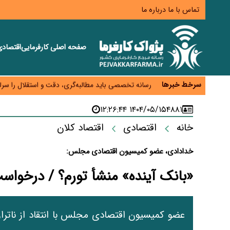
تماس با ما
درباره ما
صفحه اصلی
کارفرمایی
اقتصاد
هشدار درباره کاهش عرضه مسکن اجاره‌ای؛ دولت واحدهای
رسانه تخصصی باید مطالبه‌گری، دقت و استقلال را سرلو
سرخط خبرها
احراز صلاحیت ۱۹۴۱ مدیر در شرکت‌های وزارت کار انجام نشده است؛ شایسته‌سالاری زیر فشار؟
۱۴۰۴/۰۵/۱۵ ۱۲:۲۶:۴۴
۴۸۸۱
صادرات محصولات آب‌بر در اوج خشکسالی؛ تراز تجاری 
خانه
اقتصادی
اقتصاد کلان
موبایل گران می‌شود؟ هزینه واردات ۱۰ برابر شد، ثبت سفارش همچنان متوقف است
خدادادی، عضو کمیسیون اقتصادی مجلس:
«بانک آینده» منشأ تورم؟ / درخوا
عضو کمیسیون اقتصادی مجلس با انتقاد از ناترازی