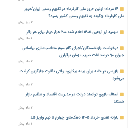
معیشت
۷ ساعت پیش
۱۴ مرداد؛ اولین «روز ملی کارفرما» در تقویم رسمی ایران/«روز
ملی کارفرما» چگونه به تقویم رسمی کشور رسید؟
وام بدون رتبه اعتباری؛ صندوق کارآفرینی امید از حمایت متفاوت
۳ روز پیش
خود می‌گوید
۷ ساعت پیش
سهمیه ارز اربعین ۱۴۰۵ اعلام شد؛ ۲۰۰ هزار دینار برای هر زائر
۱ ماه پیش
ناترازی برق ۳۰ درصد کاهش یافت؛ وعده وزارت نیرو برای رفع
محدودیت صنایع
درخواست بازنشستگان/اجرای گام سوم متناسب‌سازی براساس
۷ ساعت پیش
جبران ۹۰ درصد افت ضریب زمان برقراری
۲ ماه پیش
ورود بخش خصوصی به حکمرانی اشتغال؛ «یاوران پیشرفت»
امسال گسترده‌تر می‌شود
بازرسی درِ خانه برای بیمه بیکاری؛ وقتی نظارت جایگزین کرامت
۷ ساعت پیش
می‌شود
۲ ماه پیش
مطالبه کارگران جنوب برای پرداخت «حق جنگ»؛ از نفت و گاز تا
شبکه برق
اصناف بازوی توانمند دولت در مدیریت اقتصاد و تنظیم بازار
۷ ساعت پیش
هستند
۲ ماه پیش
حساب‌های شرکت ملی نفت در بانک صنعت و معدن مسدود
شد؛ بدهی یک میلیارد دلاری
یارانه نقدی خرداد ۱۴۰۵ دهک‌های چهارم تا نهم واریز شد
۸ ساعت پیش
۱ ماه پیش