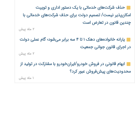
۱ روز پیش
حذف شرکت‌های خدماتی با یک دستور اداری و توییت
امکان‌پذیر نیست/ تصمیم دولت برای حذف شرکت‌های خدماتی با
فهرست کالاهای فولادی و فلزات مشمول بازگشت ۱۰۰ درصد ارز
چندین قانون در تعارض است
صادراتی ابلاغ شد
۲ ماه پیش
۱ روز پیش
یارانه خانواده‌های دهک ۱ تا ۴ سه برابر می‌شود؛ گام عملی دولت
مرحله سیزدهم کالابرگ در سایه تورم؛ قدرت خرید یارانه
در اجرای قانون جوانی جمعیت
یک‌میلیونی بیش از پیش آب رفت
۲ ماه پیش
۱ روز پیش
ابهام قانونی در فروش خودرو/ایران‌خودرو با مشارکت در تولید از
۱۴ مرداد؛ اولین «روز ملی کارفرما» در تقویم رسمی ایران/«روز
محدودیت‌های پیش‌فروش عبور کرد؟
ملی کارفرما» چگونه به تقویم رسمی کشور رسید؟
۱ ماه پیش
۱ روز پیش
سه نماد جدید اخزا در فرابورس پذیرش شد
سکه در یک قدمی ۱۸۵ میلیون تومان
۲ ماه پیش
۳ روز پیش
ثبت نادرست عنوان شغلی، کارگر و کارفرما را با جریمه و شکایت
تشکل‌ها در مسیر ارتقای تاب‌آوری اعضا برنامه‌ریزی کنند
۳ روز پیش
روبه‌رو می‌کند
۲ ماه پیش
ساماندهی نیروهای شرکتی نباید قربانی ملاحظات انتخاباتی
شود/برخی نمایندگان به دنبال حذف شرکت‌هایی که وجود ندارند!