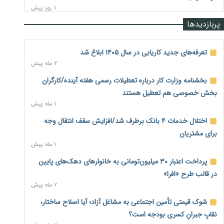
۱ روز پیش
پربازدیدها
رشد ۷۵ هزار میلیاردی بازار خرید اعتباری؛ فین‌تک‌ها وارد میدان
شدند
۱ روز پیش
تعرفه‌های جدید کاریابی در سال ۱۴۰۵ ابلاغ شد
۲ ماه پیش
احتمال اختلال ۲۴ ساعته در سامانه‌های تأمین اجتماعی
۱ روز پیش
بخشنامه وزارت کار درباره تعطیلات رسمی هفته آینده/کارگران
بخش خصوصی هم تعطیل هستند
آغاز اجرای پایلوت «ردا کارت» برای دانشجویان تحصیلات تکمیلی
۱ ماه پیش
۱ روز پیش
اختلال خدمات ۴ بانک برطرف شد/افزایش سقف انتقال وجه
محدودیت تازه برای شبکه بانکی؛ افزایش سپرده قانونی با هدف
برای مشتریان
کنترل تورم
۱ ماه پیش
۱ روز پیش
پرداخت اعتبار ۳۰ میلیون‌تومانی به خانوارهای دهک‌های پایین
ترمز تولید خودرو کشیده شد؛ افت ۲۵ درصدی تیراژ ایران‌خودرو،
در قالب طرح «افرا»
سایپا و پارس‌خودرو
۲ ماه پیش
۱ روز پیش
شوک قیمتی تأمین اجتماعی به مشاغل آزاد؛ آیا اصلاح ساختار،
بنگاه‌داری بانک‌ها؛ مانع بزرگ خانه‌دار شدن مستأجران
۱ روز پیش
نقابِ جبرانِ کسری بودجه است؟