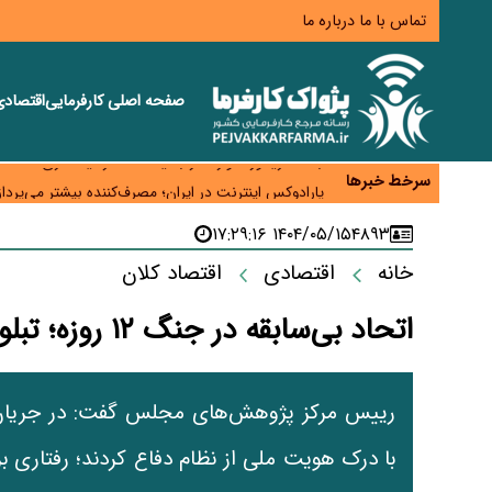
تماس با ما
درباره ما
صفحه اصلی
کارفرمایی
اقتصاد
زائران اربعین نگران ارز باقی‌مانده نباشند؛ خرید دینار د
جنگ کریدورها وارد فاز جدید شد؛ سرمایه‌گذاری ۳۴۵ میلیارد دلاری اوراسیا تا ۲۰۳۵
سرخط خبرها
پارادوکس اینترنت در ایران؛ مصرف‌کننده بیشتر می‌پرداز
تأمین سرمایه در گردش بدون خلق نقدینگی؛ نقش جدید
۱۴۰۴/۰۵/۱۵ ۱۷:۲۹:۱۶
۴۸۹۳
معمای تأمین ۸۰ همت معوقات بازنشستگان؛ بانک رفاه وارد میدان شد
خانه
اقتصادی
اقتصاد کلان
اتحاد بی‌سابقه در جنگ ۱۲ روزه؛ تبلور بلوغ سیاسی ملت ایران
رییس مرکز پژوهش‌های مجلس گفت: در جریان تج
با درک هویت ملی از نظام دفاع کردند؛ رفتاری 