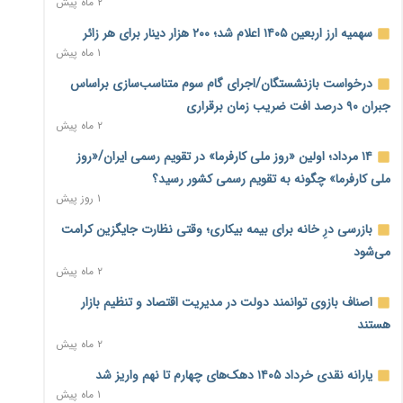
۲ ماه پیش
نماینده مجلس: توسعه مرزهای زمینی به راهبرد تأمین کالاهای
سهمیه ارز اربعین ۱۴۰۵ اعلام شد؛ ۲۰۰ هزار دینار برای هر زائر
اساسی تبدیل شود
۱ ماه پیش
۱ روز پیش
درخواست بازنشستگان/اجرای گام سوم متناسب‌سازی براساس
خانه کارگر قزوین: شکاف دستمزد و هزینه معیشت هر روز عمیق‌تر
جبران ۹۰ درصد افت ضریب زمان برقراری
می‌شود
۲ ماه پیش
۱ روز پیش
۱۴ مرداد؛ اولین «روز ملی کارفرما» در تقویم رسمی ایران/«روز
رئیس سازمان امور مالیاتی: بلاگرهای پردرآمد مشمول پرداخت
ملی کارفرما» چگونه به تقویم رسمی کشور رسید؟
مالیات هستند
۱ روز پیش
۱ روز پیش
بازرسی درِ خانه برای بیمه بیکاری؛ وقتی نظارت جایگزین کرامت
پیش‌بینی افزایش تولید برنج؛ نیاز وارداتی کشور به ۵۰۰ هزار تن
می‌شود
کاهش می‌یابد
۲ ماه پیش
۱ روز پیش
اصناف بازوی توانمند دولت در مدیریت اقتصاد و تنظیم بازار
امضای تفاهم‌نامه تجاری ایران و پاکستان؛ هدف‌گذاری تجارت ۱۰
هستند
میلیارد دلاری
۲ ماه پیش
۱ روز پیش
یارانه نقدی خرداد ۱۴۰۵ دهک‌های چهارم تا نهم واریز شد
اختیارات جدید گمرکات برای تمدید ورود موقت کالا و خودرو تا
۱ ماه پیش
پایان شهریور ابلاغ شد