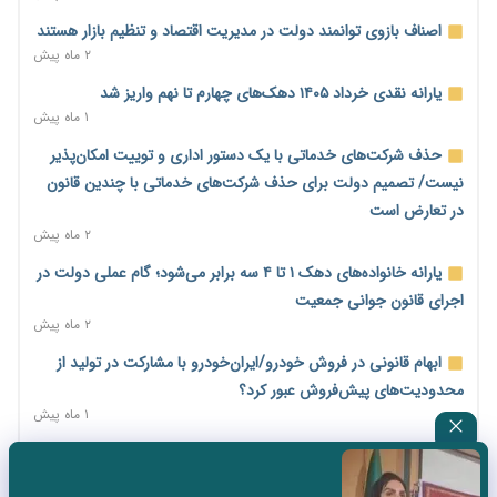
پیش‌بینی افزایش تولید برنج؛ نیاز وارداتی کشور به ۵۰۰ هزار تن
کاهش می‌یابد
اصناف بازوی توانمند دولت در مدیریت اقتصاد و تنظیم بازار هستند
۲ روز پیش
۲ ماه پیش
امضای تفاهم‌نامه تجاری ایران و پاکستان؛ هدف‌گذاری تجارت ۱۰
یارانه نقدی خرداد ۱۴۰۵ دهک‌های چهارم تا نهم واریز شد
میلیارد دلاری
۱ ماه پیش
۲ روز پیش
حذف شرکت‌های خدماتی با یک دستور اداری و توییت امکان‌پذیر
اختیارات جدید گمرکات برای تمدید ورود موقت کالا و خودرو تا
نیست/ تصمیم دولت برای حذف شرکت‌های خدماتی با چندین قانون
پایان شهریور ابلاغ شد
در تعارض است
۲ روز پیش
۲ ماه پیش
فهرست کالاهای فولادی و فلزات مشمول بازگشت ۱۰۰ درصد ارز
یارانه خانواده‌های دهک ۱ تا ۴ سه برابر می‌شود؛ گام عملی دولت در
صادراتی ابلاغ شد
اجرای قانون جوانی جمعیت
۲ روز پیش
۲ ماه پیش
مرحله سیزدهم کالابرگ در سایه تورم؛ قدرت خرید یارانه یک‌میلیونی
ابهام قانونی در فروش خودرو/ایران‌خودرو با مشارکت در تولید از
بیش از پیش آب رفت
محدودیت‌های پیش‌فروش عبور کرد؟
۲ روز پیش
۱ ماه پیش
۱۴ مرداد؛ اولین «روز ملی کارفرما» در تقویم رسمی ایران/«روز ملی
ثبت نادرست عنوان شغلی، کارگر و کارفرما را با جریمه و شکایت
کارفرما» چگونه به تقویم رسمی کشور رسید؟
روبه‌رو می‌کند