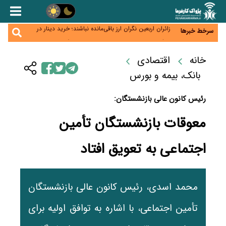
همایش و مسابقه نذری ماه صفر برگزار شد
زائران اربعین نگران ارز باقی‌مانده نباشند؛ خرید دینار در
سرخط خبرها
بانک‌ها و صرافی‌ها
جنگ کریدورها وارد فاز جدید شد؛ سرمایه‌گذاری ۳۴۵
میلیارد دلاری اوراسیا تا ۲۰۳۵
پارادوکس اینترنت در ایران؛ مصرف‌کننده بیشتر می‌پردازد،
خانه
اقتصادی
شبکه کمتر توسعه می‌یابد
تأمین سرمایه در گردش بدون خلق نقدینگی؛ نقش
بانک، بیمه و بورس
جدید سیاست‌های مالیاتی در حمایت از تولید
رئیس کانون عالی بازنشستگان:
معوقات بازنشستگان تأمین
اجتماعی به تعویق افتاد
محمد اسدی، رئیس کانون عالی بازنشستگان
تأمین اجتماعی، با اشاره به توافق اولیه برای