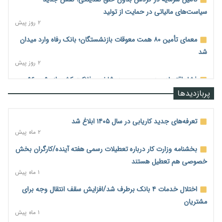
سیاست‌های مالیاتی در حمایت از تولید
۲ روز پیش
معمای تأمین ۸۰ همت معوقات بازنشستگان؛ بانک رفاه وارد میدان
شد
۲ روز پیش
فشار اقتصادی در مسیر صعود؛ شاخص فلاکت کشور از ۹۰ به ۹۶
درصد رسید
پربازدیدها
۲ روز پیش
رشد ۷۵ هزار میلیاردی بازار خرید اعتباری؛ فین‌تک‌ها وارد میدان
تعرفه‌های جدید کاریابی در سال ۱۴۰۵ ابلاغ شد
شدند
۲ ماه پیش
۲ روز پیش
بخشنامه وزارت کار درباره تعطیلات رسمی هفته آینده/کارگران بخش
احتمال اختلال ۲۴ ساعته در سامانه‌های تأمین اجتماعی
خصوصی هم تعطیل هستند
۲ روز پیش
۱ ماه پیش
آغاز اجرای پایلوت «ردا کارت» برای دانشجویان تحصیلات تکمیلی
اختلال خدمات ۴ بانک برطرف شد/افزایش سقف انتقال وجه برای
۲ روز پیش
مشتریان
۱ ماه پیش
محدودیت تازه برای شبکه بانکی؛ افزایش سپرده قانونی با هدف