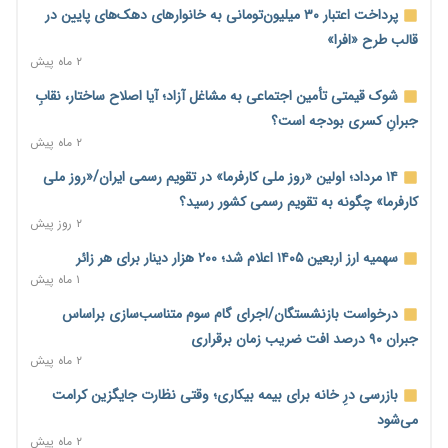
کنترل تورم
پرداخت اعتبار ۳۰ میلیون‌تومانی به خانوارهای دهک‌های پایین در
۲ روز پیش
قالب طرح «افرا»
۲ ماه پیش
ترمز تولید خودرو کشیده شد؛ افت ۲۵ درصدی تیراژ ایران‌خودرو،
سایپا و پارس‌خودرو
شوک قیمتی تأمین اجتماعی به مشاغل آزاد؛ آیا اصلاح ساختار، نقابِ
۲ روز پیش
جبرانِ کسری بودجه است؟
۲ ماه پیش
بنگاه‌داری بانک‌ها؛ مانع بزرگ خانه‌دار شدن مستأجران
۲ روز پیش
۱۴ مرداد؛ اولین «روز ملی کارفرما» در تقویم رسمی ایران/«روز ملی
کارفرما» چگونه به تقویم رسمی کشور رسید؟
نماینده مجلس: توسعه مرزهای زمینی به راهبرد تأمین کالاهای
۲ روز پیش
اساسی تبدیل شود
۲ روز پیش
سهمیه ارز اربعین ۱۴۰۵ اعلام شد؛ ۲۰۰ هزار دینار برای هر زائر
۱ ماه پیش
خانه کارگر قزوین: شکاف دستمزد و هزینه معیشت هر روز عمیق‌تر
می‌شود
درخواست بازنشستگان/اجرای گام سوم متناسب‌سازی براساس
۲ روز پیش
جبران ۹۰ درصد افت ضریب زمان برقراری
۲ ماه پیش
رئیس سازمان امور مالیاتی: بلاگرهای پردرآمد مشمول پرداخت
مالیات هستند
بازرسی درِ خانه برای بیمه بیکاری؛ وقتی نظارت جایگزین کرامت
۲ روز پیش
می‌شود
۲ ماه پیش