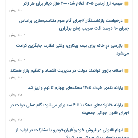
۲ روز پیش
سهمیه ارز اربعین ۱۴۰۵ اعلام شد؛ ۲۰۰ هزار دینار برای هر زائر
۱ ماه پیش
خانه کارگر قزوین: شکاف دستمزد و هزینه معیشت هر روز عمیق‌تر
می‌شود
درخواست بازنشستگان/اجرای گام سوم متناسب‌سازی براساس
۲ روز پیش
جبران ۹۰ درصد افت ضریب زمان برقراری
۲ ماه پیش
رئیس سازمان امور مالیاتی: بلاگرهای پردرآمد مشمول پرداخت
مالیات هستند
بازرسی درِ خانه برای بیمه بیکاری؛ وقتی نظارت جایگزین کرامت
۲ روز پیش
می‌شود
۲ ماه پیش
پیش‌بینی افزایش تولید برنج؛ نیاز وارداتی کشور به ۵۰۰ هزار تن
کاهش می‌یابد
اصناف بازوی توانمند دولت در مدیریت اقتصاد و تنظیم بازار هستند
۲ روز پیش
۲ ماه پیش
امضای تفاهم‌نامه تجاری ایران و پاکستان؛ هدف‌گذاری تجارت ۱۰
یارانه نقدی خرداد ۱۴۰۵ دهک‌های چهارم تا نهم واریز شد
میلیارد دلاری
۱ ماه پیش
۲ روز پیش
یارانه خانواده‌های دهک ۱ تا ۴ سه برابر می‌شود؛ گام عملی دولت در
اختیارات جدید گمرکات برای تمدید ورود موقت کالا و خودرو تا
اجرای قانون جوانی جمعیت
پایان شهریور ابلاغ شد
۲ ماه پیش
۲ روز پیش
ابهام قانونی در فروش خودرو/ایران‌خودرو با مشارکت در تولید از
فهرست کالاهای فولادی و فلزات مشمول بازگشت ۱۰۰ درصد ارز
محدودیت‌های پیش‌فروش عبور کرد؟