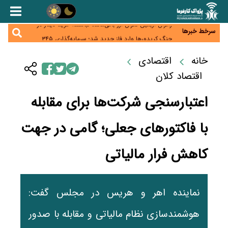
همایش و مسابقه نذری ماه صفر برگزار شد
زائران اربعین نگران ارز باقی‌مانده نباشند؛ خرید دینار در
بانک‌ها و صرافی‌ها
سرخط خبرها
جنگ کریدورها وارد فاز جدید شد؛ سرمایه‌گذاری ۳۴۵
میلیارد دلاری اوراسیا تا ۲۰۳۵
پارادوکس اینترنت در ایران؛ مصرف‌کننده بیشتر می‌پردازد،
خانه
اقتصادی
شبکه کمتر توسعه می‌یابد
تأمین سرمایه در گردش بدون خلق نقدینگی؛ نقش
جدید سیاست‌های مالیاتی در حمایت از تولید
اقتصاد کلان
اعتبارسنجی شرکت‌ها برای مقابله
با فاکتورهای جعلی؛ گامی در جهت
کاهش فرار مالیاتی
نماینده اهر و هریس در مجلس گفت:
هوشمندسازی نظام مالیاتی و مقابله با صدور