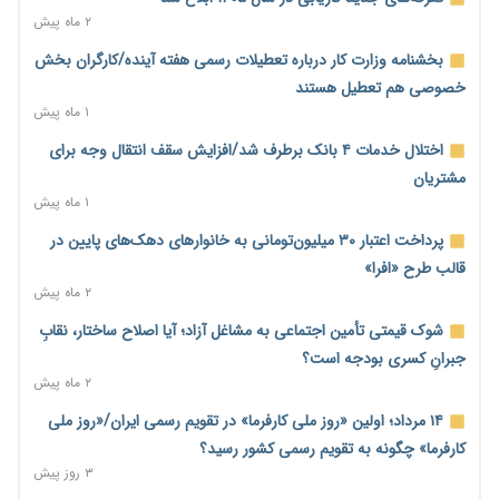
شدند
۲ ماه پیش
۲ روز پیش
بخشنامه وزارت کار درباره تعطیلات رسمی هفته آینده/کارگران بخش
احتمال اختلال ۲۴ ساعته در سامانه‌های تأمین اجتماعی
خصوصی هم تعطیل هستند
۲ روز پیش
۱ ماه پیش
آغاز اجرای پایلوت «ردا کارت» برای دانشجویان تحصیلات تکمیلی
اختلال خدمات ۴ بانک برطرف شد/افزایش سقف انتقال وجه برای
۲ روز پیش
مشتریان
۱ ماه پیش
محدودیت تازه برای شبکه بانکی؛ افزایش سپرده قانونی با هدف
کنترل تورم
پرداخت اعتبار ۳۰ میلیون‌تومانی به خانوارهای دهک‌های پایین در
۲ روز پیش
قالب طرح «افرا»
۲ ماه پیش
ترمز تولید خودرو کشیده شد؛ افت ۲۵ درصدی تیراژ ایران‌خودرو،
سایپا و پارس‌خودرو
شوک قیمتی تأمین اجتماعی به مشاغل آزاد؛ آیا اصلاح ساختار، نقابِ
۲ روز پیش
جبرانِ کسری بودجه است؟
۲ ماه پیش
بنگاه‌داری بانک‌ها؛ مانع بزرگ خانه‌دار شدن مستأجران
۲ روز پیش
۱۴ مرداد؛ اولین «روز ملی کارفرما» در تقویم رسمی ایران/«روز ملی
کارفرما» چگونه به تقویم رسمی کشور رسید؟
نماینده مجلس: توسعه مرزهای زمینی به راهبرد تأمین کالاهای
۳ روز پیش
اساسی تبدیل شود