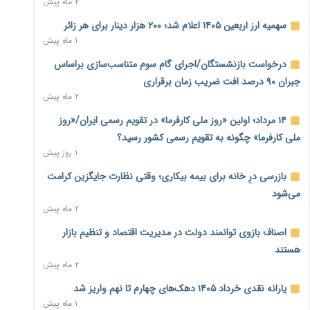
۲ ماه پیش
نماینده مجلس: توسعه مرزهای زمینی به راهبرد تأمین کالاهای
سهمیه ارز اربعین ۱۴۰۵ اعلام شد؛ ۲۰۰ هزار دینار برای هر زائر
اساسی تبدیل شود
۱ ماه پیش
۱ روز پیش
درخواست بازنشستگان/اجرای گام سوم متناسب‌سازی براساس
خانه کارگر قزوین: شکاف دستمزد و هزینه معیشت هر روز عمیق‌تر
جبران ۹۰ درصد افت ضریب زمان برقراری
می‌شود
۲ ماه پیش
۱ روز پیش
۱۴ مرداد؛ اولین «روز ملی کارفرما» در تقویم رسمی ایران/«روز
رئیس سازمان امور مالیاتی: بلاگرهای پردرآمد مشمول پرداخت
ملی کارفرما» چگونه به تقویم رسمی کشور رسید؟
مالیات هستند
۱ روز پیش
۱ روز پیش
بازرسی درِ خانه برای بیمه بیکاری؛ وقتی نظارت جایگزین کرامت
پیش‌بینی افزایش تولید برنج؛ نیاز وارداتی کشور به ۵۰۰ هزار تن
می‌شود
کاهش می‌یابد
۲ ماه پیش
۱ روز پیش
اصناف بازوی توانمند دولت در مدیریت اقتصاد و تنظیم بازار
امضای تفاهم‌نامه تجاری ایران و پاکستان؛ هدف‌گذاری تجارت ۱۰
هستند
میلیارد دلاری
۲ ماه پیش
۱ روز پیش
یارانه نقدی خرداد ۱۴۰۵ دهک‌های چهارم تا نهم واریز شد
اختیارات جدید گمرکات برای تمدید ورود موقت کالا و خودرو تا
۱ ماه پیش
پایان شهریور ابلاغ شد