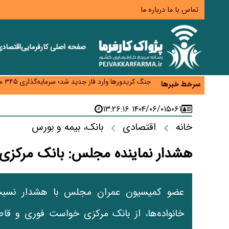
تماس با ما
درباره ما
صفحه اصلی
کارفرمایی
اقتصاد
زائران اربعین نگران ارز باقی‌مانده نباشند؛ خرید دینار د
جنگ کریدورها وارد فاز جدید شد؛ سرمایه‌گذاری ۳۴۵ میلیارد دلاری اوراسیا تا ۲۰۳۵
سرخط خبرها
پارادوکس اینترنت در ایران؛ مصرف‌کننده بیشتر می‌پرداز
تأمین سرمایه در گردش بدون خلق نقدینگی؛ نقش جدید
۱۴۰۴/۰۶/۰۱ ۱۳:۲۶:۱۶
۵۰۶۱
معمای تأمین ۸۰ همت معوقات بازنشستگان؛ بانک رفاه وارد میدان شد
خانه
اقتصادی
بانک، بیمه و بورس
هشدار نماینده مجلس: بانک مرکزی م
عضو کمیسیون عمران مجلس با هشدار نسبت ب
خانواده‌ها، از بانک مرکزی خواست فوری و قاطع