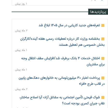
۱ روز پیش
پربازدیدها
رشد ۷۵ هزار میلیاردی بازار خرید اعتباری؛ فین‌تک‌ها وارد میدان
شدند
۱ روز پیش
تعرفه‌های جدید کاریابی در سال ۱۴۰۵ ابلاغ شد
۲ ماه پیش
احتمال اختلال ۲۴ ساعته در سامانه‌های تأمین اجتماعی
۱ روز پیش
بخشنامه وزارت کار درباره تعطیلات رسمی هفته آینده/کارگران
بخش خصوصی هم تعطیل هستند
آغاز اجرای پایلوت «ردا کارت» برای دانشجویان تحصیلات تکمیلی
۱ ماه پیش
۱ روز پیش
اختلال خدمات ۴ بانک برطرف شد/افزایش سقف انتقال وجه
محدودیت تازه برای شبکه بانکی؛ افزایش سپرده قانونی با هدف
برای مشتریان
کنترل تورم
۱ ماه پیش
۱ روز پیش
پرداخت اعتبار ۳۰ میلیون‌تومانی به خانوارهای دهک‌های پایین
ترمز تولید خودرو کشیده شد؛ افت ۲۵ درصدی تیراژ ایران‌خودرو،
در قالب طرح «افرا»
سایپا و پارس‌خودرو
۲ ماه پیش
۱ روز پیش
شوک قیمتی تأمین اجتماعی به مشاغل آزاد؛ آیا اصلاح ساختار،
بنگاه‌داری بانک‌ها؛ مانع بزرگ خانه‌دار شدن مستأجران
۱ روز پیش
نقابِ جبرانِ کسری بودجه است؟