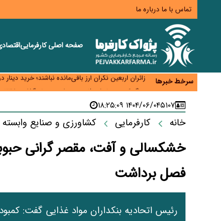
تماس با ما
درباره ما
صفحه اصلی
کارفرمایی
اقتصاد
همایش و مسابقه نذری ماه صفر برگزار شد
زائران اربعین نگران ارز باقی‌مانده نباشند؛ خرید دینار د
سرخط خبرها
جنگ کریدورها وارد فاز جدید شد؛ سرمایه‌گذاری ۳۴۵ میلیارد دلاری اوراسیا تا ۲۰۳۵
پارادوکس اینترنت در ایران؛ مصرف‌کننده بیشتر می‌پرداز
۱۴۰۴/۰۶/۰۴ ۱۸:۲۵:۰۹
۵۱۰۷
تأمین سرمایه در گردش بدون خلق نقدینگی؛ نقش جدید
خانه
کارفرمایی
کشاورزی و صنایع وابسته
خشکسالی و آفت، مقصر گرانی حبوبا
فصل برداشت
رئیس اتحادیه بنکداران مواد غذایی گفت: کمبو