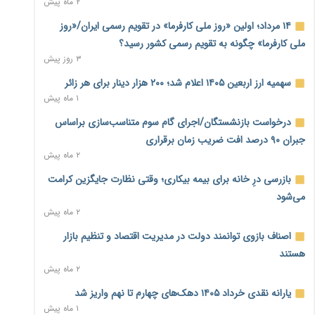
۲ ماه پیش
بنگاه‌داری بانک‌ها؛ مانع بزرگ خانه‌دار شدن مستأجران
۲ روز پیش
۱۴ مرداد؛ اولین «روز ملی کارفرما» در تقویم رسمی ایران/«روز
ملی کارفرما» چگونه به تقویم رسمی کشور رسید؟
نماینده مجلس: توسعه مرزهای زمینی به راهبرد تأمین کالاهای
۳ روز پیش
اساسی تبدیل شود
۲ روز پیش
سهمیه ارز اربعین ۱۴۰۵ اعلام شد؛ ۲۰۰ هزار دینار برای هر زائر
۱ ماه پیش
خانه کارگر قزوین: شکاف دستمزد و هزینه معیشت هر روز عمیق‌تر
درخواست بازنشستگان/اجرای گام سوم متناسب‌سازی براساس
می‌شود
۲ روز پیش
جبران ۹۰ درصد افت ضریب زمان برقراری
۲ ماه پیش
رئیس سازمان امور مالیاتی: بلاگرهای پردرآمد مشمول پرداخت
بازرسی درِ خانه برای بیمه بیکاری؛ وقتی نظارت جایگزین کرامت
مالیات هستند
۲ روز پیش
می‌شود
۲ ماه پیش
پیش‌بینی افزایش تولید برنج؛ نیاز وارداتی کشور به ۵۰۰ هزار تن
اصناف بازوی توانمند دولت در مدیریت اقتصاد و تنظیم بازار
کاهش می‌یابد
۲ روز پیش
هستند
۲ ماه پیش
امضای تفاهم‌نامه تجاری ایران و پاکستان؛ هدف‌گذاری تجارت ۱۰
یارانه نقدی خرداد ۱۴۰۵ دهک‌های چهارم تا نهم واریز شد
میلیارد دلاری
۱ ماه پیش
۲ روز پیش