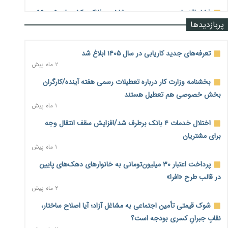
فشار اقتصادی در مسیر صعود؛ شاخص فلاکت کشور از ۹۰ به ۹۶
پربازدیدها
درصد رسید
۲ روز پیش
تعرفه‌های جدید کاریابی در سال ۱۴۰۵ ابلاغ شد
رشد ۷۵ هزار میلیاردی بازار خرید اعتباری؛ فین‌تک‌ها وارد میدان
۲ ماه پیش
شدند
۲ روز پیش
بخشنامه وزارت کار درباره تعطیلات رسمی هفته آینده/کارگران
بخش خصوصی هم تعطیل هستند
احتمال اختلال ۲۴ ساعته در سامانه‌های تأمین اجتماعی
۱ ماه پیش
۲ روز پیش
اختلال خدمات ۴ بانک برطرف شد/افزایش سقف انتقال وجه
آغاز اجرای پایلوت «ردا کارت» برای دانشجویان تحصیلات تکمیلی
۲ روز پیش
برای مشتریان
۱ ماه پیش
محدودیت تازه برای شبکه بانکی؛ افزایش سپرده قانونی با هدف
پرداخت اعتبار ۳۰ میلیون‌تومانی به خانوارهای دهک‌های پایین
کنترل تورم
۲ روز پیش
در قالب طرح «افرا»
۲ ماه پیش
ترمز تولید خودرو کشیده شد؛ افت ۲۵ درصدی تیراژ ایران‌خودرو،
شوک قیمتی تأمین اجتماعی به مشاغل آزاد؛ آیا اصلاح ساختار،
سایپا و پارس‌خودرو
۲ روز پیش
نقابِ جبرانِ کسری بودجه است؟