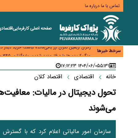
تماس با ما
درباره ما
صفحه اصلی
کارفرمایی
اقتصاد
همایش و مسابقه نذری ماه صفر برگزار شد
زائران اربعین نگران ارز باقی‌مانده نباشند؛ خرید دینار د
سرخط خبرها
جنگ کریدورها وارد فاز جدید شد؛ سرمایه‌گذاری ۳۴۵ میلیارد دلاری اوراسیا تا ۲۰۳۵
پارادوکس اینترنت در ایران؛ مصرف‌کننده بیشتر می‌پرداز
۱۴۰۴/۰۶/۰۵ ۱۷:۱۲:۲۳
۵۱۳۱
تأمین سرمایه در گردش بدون خلق نقدینگی؛ نقش جدید
خانه
اقتصادی
اقتصاد کلان
تحول دیجیتال در مالیات: معافیت‌ه
می‌شوند
سازمان امور مالیاتی اعلام کرد که با گسترش