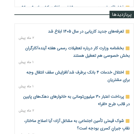
فشار اقتصادی در مسیر صعود؛ شاخص فلاکت کشور از ۹۰ به ۹۶
پربازدیدها
درصد رسید
۲ روز پیش
تعرفه‌های جدید کاریابی در سال ۱۴۰۵ ابلاغ شد
رشد ۷۵ هزار میلیاردی بازار خرید اعتباری؛ فین‌تک‌ها وارد میدان
۲ ماه پیش
شدند
۲ روز پیش
بخشنامه وزارت کار درباره تعطیلات رسمی هفته آینده/کارگران
بخش خصوصی هم تعطیل هستند
احتمال اختلال ۲۴ ساعته در سامانه‌های تأمین اجتماعی
۱ ماه پیش
۲ روز پیش
اختلال خدمات ۴ بانک برطرف شد/افزایش سقف انتقال وجه
آغاز اجرای پایلوت «ردا کارت» برای دانشجویان تحصیلات تکمیلی
۲ روز پیش
برای مشتریان
۱ ماه پیش
محدودیت تازه برای شبکه بانکی؛ افزایش سپرده قانونی با هدف
پرداخت اعتبار ۳۰ میلیون‌تومانی به خانوارهای دهک‌های پایین
کنترل تورم
۲ روز پیش
در قالب طرح «افرا»
۲ ماه پیش
ترمز تولید خودرو کشیده شد؛ افت ۲۵ درصدی تیراژ ایران‌خودرو،
شوک قیمتی تأمین اجتماعی به مشاغل آزاد؛ آیا اصلاح ساختار،
سایپا و پارس‌خودرو
۲ روز پیش
نقابِ جبرانِ کسری بودجه است؟