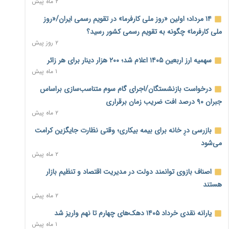
۲ ماه پیش
بنگاه‌داری بانک‌ها؛ مانع بزرگ خانه‌دار شدن مستأجران
۲ روز پیش
۱۴ مرداد؛ اولین «روز ملی کارفرما» در تقویم رسمی ایران/«روز
ملی کارفرما» چگونه به تقویم رسمی کشور رسید؟
نماینده مجلس: توسعه مرزهای زمینی به راهبرد تأمین کالاهای
۲ روز پیش
اساسی تبدیل شود
۲ روز پیش
سهمیه ارز اربعین ۱۴۰۵ اعلام شد؛ ۲۰۰ هزار دینار برای هر زائر
۱ ماه پیش
خانه کارگر قزوین: شکاف دستمزد و هزینه معیشت هر روز عمیق‌تر
درخواست بازنشستگان/اجرای گام سوم متناسب‌سازی براساس
می‌شود
۲ روز پیش
جبران ۹۰ درصد افت ضریب زمان برقراری
۲ ماه پیش
رئیس سازمان امور مالیاتی: بلاگرهای پردرآمد مشمول پرداخت
بازرسی درِ خانه برای بیمه بیکاری؛ وقتی نظارت جایگزین کرامت
مالیات هستند
۲ روز پیش
می‌شود
۲ ماه پیش
پیش‌بینی افزایش تولید برنج؛ نیاز وارداتی کشور به ۵۰۰ هزار تن
اصناف بازوی توانمند دولت در مدیریت اقتصاد و تنظیم بازار
کاهش می‌یابد
۲ روز پیش
هستند
۲ ماه پیش
امضای تفاهم‌نامه تجاری ایران و پاکستان؛ هدف‌گذاری تجارت ۱۰
یارانه نقدی خرداد ۱۴۰۵ دهک‌های چهارم تا نهم واریز شد
میلیارد دلاری
۱ ماه پیش
۲ روز پیش