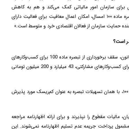
 برای سازمان امور مالیاتی کمک می‌کند و هم به کاهش
هزینه‌های حسابرسی برای مودیان منجر می‌شود. در تبصره ماده ۱۰۰ امسال، امکان اعمال معافیت برای فعالیت دارای
ده حمایت سازمان از فعالان اقتصادی خرد و متوسط است.»
رئیس شورای عالی مالیاتی همچنین تاکید کرد که طبق قانون، سقف برخورداری از تبصره ماده 100 برای کسب‌وکارهای
فردی، فروش سالانه 21 میلیارد و 600 میلیون تومانی و برای کسب‌وکارهای مشارکتی، 43 میلیارد و 200 میلیون تومانی
او ادامه داد: «برای افراد بالای سقف فروش سالانه تبصره ۱۰۰، با همان تسهیلات تبصره به عنوان کم‌ریسک مورد پذیرش
ن، مالیات مقطوع را نپذیرند و برای ارائه اظهارنامه مراجعه
 مشمول پرداخت جریمه عدم تسلیم اظهارنامه نمی‌شوند. این