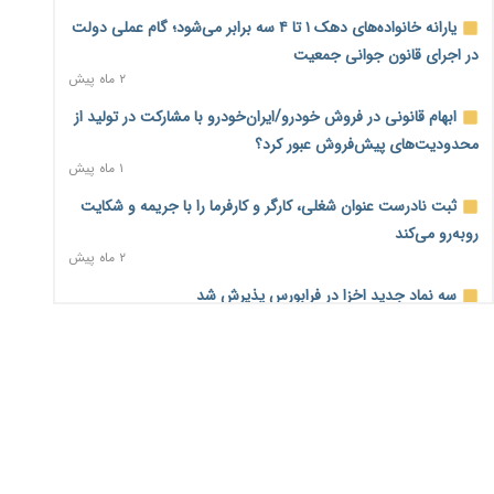
یارانه خانواده‌های دهک ۱ تا ۴ سه برابر می‌شود؛ گام عملی دولت
اختیارات جدید گمرکات برای تمدید ورود موقت کالا و خودرو تا
در اجرای قانون جوانی جمعیت
پایان شهریور ابلاغ شد
۲ ماه پیش
۲ روز پیش
ابهام قانونی در فروش خودرو/ایران‌خودرو با مشارکت در تولید از
فهرست کالاهای فولادی و فلزات مشمول بازگشت ۱۰۰ درصد ارز
محدودیت‌های پیش‌فروش عبور کرد؟
صادراتی ابلاغ شد
۱ ماه پیش
۲ روز پیش
ثبت نادرست عنوان شغلی، کارگر و کارفرما را با جریمه و شکایت
مرحله سیزدهم کالابرگ در سایه تورم؛ قدرت خرید یارانه
روبه‌رو می‌کند
یک‌میلیونی بیش از پیش آب رفت
۲ ماه پیش
۲ روز پیش
سه نماد جدید اخزا در فرابورس پذیرش شد
۱۴ مرداد؛ اولین «روز ملی کارفرما» در تقویم رسمی ایران/«روز
۲ ماه پیش
ملی کارفرما» چگونه به تقویم رسمی کشور رسید؟
۲ روز پیش
روند تغییرات مدیریتی هلدینگ خلیج فارس قانونی است؟/
روایت‌های متناقض و نگرانی سهامداران
سکه در یک قدمی ۱۸۵ میلیون تومان
۱ ماه پیش
۴ روز پیش
تشکل‌ها در مسیر ارتقای تاب‌آوری اعضا برنامه‌ریزی کنند
۴ روز پیش