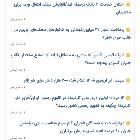
محدودیت تازه برای شبکه بانکی؛ افزایش سپرده قانونی با هدف
اختلال خدمات ۴ بانک برطرف شد/افزایش سقف انتقال وجه برای
کنترل تورم
مشتریان
۱ روز پیش
۱ ماه پیش
ترمز تولید خودرو کشیده شد؛ افت ۲۵ درصدی تیراژ ایران‌خودرو،
پرداخت اعتبار ۳۰ میلیون‌تومانی به خانوارهای دهک‌های پایین در
سایپا و پارس‌خودرو
قالب طرح «افرا»
۱ روز پیش
۲ ماه پیش
بنگاه‌داری بانک‌ها؛ مانع بزرگ خانه‌دار شدن مستأجران
شوک قیمتی تأمین اجتماعی به مشاغل آزاد؛ آیا اصلاح ساختار، نقابِ
۱ روز پیش
جبرانِ کسری بودجه است؟
۲ ماه پیش
نماینده مجلس: توسعه مرزهای زمینی به راهبرد تأمین کالاهای
اساسی تبدیل شود
سهمیه ارز اربعین ۱۴۰۵ اعلام شد؛ ۲۰۰ هزار دینار برای هر زائر
۱ روز پیش
۱ ماه پیش
خانه کارگر قزوین: شکاف دستمزد و هزینه معیشت هر روز عمیق‌تر
۱۴ مرداد؛ اولین «روز ملی کارفرما» در تقویم رسمی ایران/«روز ملی
می‌شود
کارفرما» چگونه به تقویم رسمی کشور رسید؟
۱ روز پیش
۲ روز پیش
رئیس سازمان امور مالیاتی: بلاگرهای پردرآمد مشمول پرداخت
درخواست بازنشستگان/اجرای گام سوم متناسب‌سازی براساس
مالیات هستند
جبران ۹۰ درصد افت ضریب زمان برقراری
۱ روز پیش
۲ ماه پیش