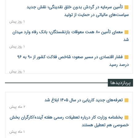
تأمین سرمایه در گردش بدون خلق نقدینگی؛ نقش جدید
سیاست‌های مالیاتی در حمایت از تولید
۱ روز پیش
معمای تأمین ۸۰ همت معوقات بازنشستگان؛ بانک رفاه وارد میدان
شد
۱ روز پیش
فشار اقتصادی در مسیر صعود؛ شاخص فلاکت کشور از ۹۰ به ۹۶
درصد رسید
۱ روز پیش
رشد ۷۵ هزار میلیاردی بازار خرید اعتباری؛ فین‌تک‌ها وارد میدان
پربازدیدها
شدند
۱ روز پیش
تعرفه‌های جدید کاریابی در سال ۱۴۰۵ ابلاغ شد
احتمال اختلال ۲۴ ساعته در سامانه‌های تأمین اجتماعی
۲ ماه پیش
۱ روز پیش
بخشنامه وزارت کار درباره تعطیلات رسمی هفته آینده/کارگران بخش
آغاز اجرای پایلوت «ردا کارت» برای دانشجویان تحصیلات تکمیلی
خصوصی هم تعطیل هستند
۱ روز پیش
۱ ماه پیش