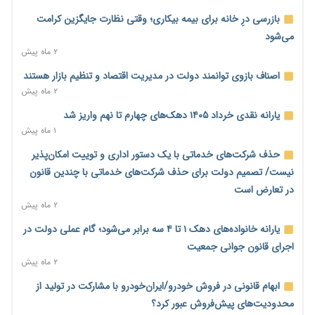
پیش‌بینی افزایش تولید برنج؛ نیاز وارداتی کشور به ۵۰۰ هزار تن
بازرسی درِ خانه برای بیمه بیکاری؛ وقتی نظارت جایگزین کرامت
کاهش می‌یابد
می‌شود
۱ روز پیش
۲ ماه پیش
امضای تفاهم‌نامه تجاری ایران و پاکستان؛ هدف‌گذاری تجارت ۱۰
اصناف بازوی توانمند دولت در مدیریت اقتصاد و تنظیم بازار هستند
میلیارد دلاری
۲ ماه پیش
۱ روز پیش
یارانه نقدی خرداد ۱۴۰۵ دهک‌های چهارم تا نهم واریز شد
اختیارات جدید گمرکات برای تمدید ورود موقت کالا و خودرو تا
۱ ماه پیش
پایان شهریور ابلاغ شد
حذف شرکت‌های خدماتی با یک دستور اداری و توییت امکان‌پذیر
۱ روز پیش
نیست/ تصمیم دولت برای حذف شرکت‌های خدماتی با چندین قانون
فهرست کالاهای فولادی و فلزات مشمول بازگشت ۱۰۰ درصد ارز
در تعارض است
صادراتی ابلاغ شد
۲ ماه پیش
۱ روز پیش
یارانه خانواده‌های دهک ۱ تا ۴ سه برابر می‌شود؛ گام عملی دولت در
مرحله سیزدهم کالابرگ در سایه تورم؛ قدرت خرید یارانه یک‌میلیونی
اجرای قانون جوانی جمعیت
بیش از پیش آب رفت
۲ ماه پیش
۱ روز پیش
ابهام قانونی در فروش خودرو/ایران‌خودرو با مشارکت در تولید از
۱۴ مرداد؛ اولین «روز ملی کارفرما» در تقویم رسمی ایران/«روز ملی
محدودیت‌های پیش‌فروش عبور کرد؟