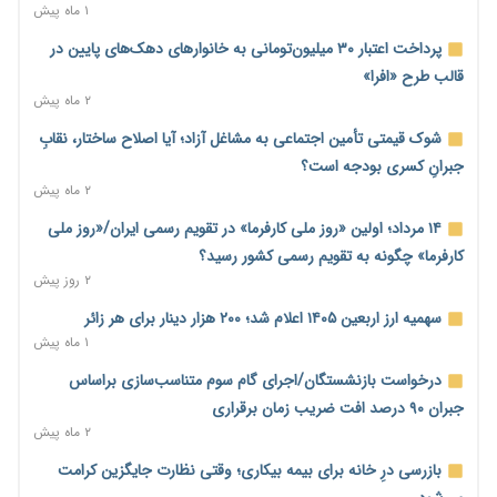
۲ روز پیش
۱ ماه پیش
ترمز تولید خودرو کشیده شد؛ افت ۲۵ درصدی تیراژ ایران‌خودرو،
پرداخت اعتبار ۳۰ میلیون‌تومانی به خانوارهای دهک‌های پایین در
سایپا و پارس‌خودرو
قالب طرح «افرا»
۲ روز پیش
۲ ماه پیش
بنگاه‌داری بانک‌ها؛ مانع بزرگ خانه‌دار شدن مستأجران
شوک قیمتی تأمین اجتماعی به مشاغل آزاد؛ آیا اصلاح ساختار، نقابِ
۲ روز پیش
جبرانِ کسری بودجه است؟
۲ ماه پیش
نماینده مجلس: توسعه مرزهای زمینی به راهبرد تأمین کالاهای
اساسی تبدیل شود
۱۴ مرداد؛ اولین «روز ملی کارفرما» در تقویم رسمی ایران/«روز ملی
۲ روز پیش
کارفرما» چگونه به تقویم رسمی کشور رسید؟
۲ روز پیش
خانه کارگر قزوین: شکاف دستمزد و هزینه معیشت هر روز عمیق‌تر
می‌شود
سهمیه ارز اربعین ۱۴۰۵ اعلام شد؛ ۲۰۰ هزار دینار برای هر زائر
۲ روز پیش
۱ ماه پیش
رئیس سازمان امور مالیاتی: بلاگرهای پردرآمد مشمول پرداخت
درخواست بازنشستگان/اجرای گام سوم متناسب‌سازی براساس
مالیات هستند
جبران ۹۰ درصد افت ضریب زمان برقراری
۲ روز پیش
۲ ماه پیش
پیش‌بینی افزایش تولید برنج؛ نیاز وارداتی کشور به ۵۰۰ هزار تن
بازرسی درِ خانه برای بیمه بیکاری؛ وقتی نظارت جایگزین کرامت
کاهش می‌یابد