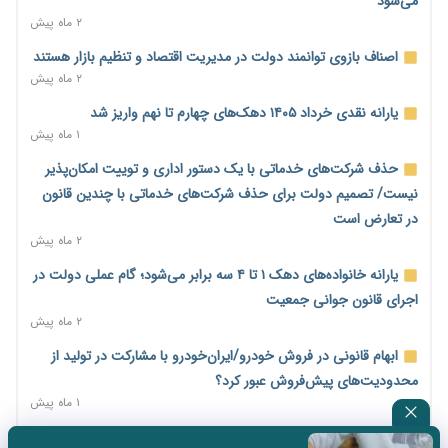
می‌شود
۲ روز پیش
۲ ماه پیش
امضای تفاهم‌نامه تجاری ایران و پاکستان؛ هدف‌گذاری تجارت ۱۰
اصناف بازوی توانمند دولت در مدیریت اقتصاد و تنظیم بازار هستند
میلیارد دلاری
۲ ماه پیش
۲ روز پیش
یارانه نقدی خرداد ۱۴۰۵ دهک‌های چهارم تا نهم واریز شد
اختیارات جدید گمرکات برای تمدید ورود موقت کالا و خودرو تا
۱ ماه پیش
پایان شهریور ابلاغ شد
حذف شرکت‌های خدماتی با یک دستور اداری و توییت امکان‌پذیر
۲ روز پیش
نیست/ تصمیم دولت برای حذف شرکت‌های خدماتی با چندین قانون
فهرست کالاهای فولادی و فلزات مشمول بازگشت ۱۰۰ درصد ارز
در تعارض است
صادراتی ابلاغ شد
۲ ماه پیش
۲ روز پیش
یارانه خانواده‌های دهک ۱ تا ۴ سه برابر می‌شود؛ گام عملی دولت در
مرحله سیزدهم کالابرگ در سایه تورم؛ قدرت خرید یارانه یک‌میلیونی
اجرای قانون جوانی جمعیت
بیش از پیش آب رفت
۲ ماه پیش
۲ روز پیش
ابهام قانونی در فروش خودرو/ایران‌خودرو با مشارکت در تولید از
۱۴ مرداد؛ اولین «روز ملی کارفرما» در تقویم رسمی ایران/«روز ملی
محدودیت‌های پیش‌فروش عبور کرد؟
کارفرما» چگونه به تقویم رسمی کشور رسید؟
۱ ماه پیش
۲ روز پیش
سه نماد جدید اخزا در فرابورس پذیرش شد