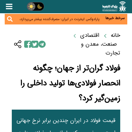
زائران اربعین نگران ارز باقی‌مانده نباشند؛ خرید دینار در
بانک‌ها و صرافی‌ها
جنگ کریدورها وارد فاز جدید شد؛ سرمایه‌گذاری ۳۴۵
میلیارد دلاری اوراسیا تا ۲۰۳۵
سرخط خبرها
پارادوکس اینترنت در ایران؛ مصرف‌کننده بیشتر می‌پردازد،
شبکه کمتر توسعه می‌یابد
تأمین سرمایه در گردش بدون خلق نقدینگی؛ نقش
جدید سیاست‌های مالیاتی در حمایت از تولید
خانه
اقتصادی
معمای تأمین ۸۰ همت معوقات بازنشستگان؛ بانک رفاه
وارد میدان شد
صنعت، معدن و
تجارت
فولاد گران‌تر از جهان؛ چگونه
انحصار فولادی‌ها تولید داخلی را
زمین‌گیر کرد؟
قیمت فولاد در ایران چندین برابر نرخ جهانی