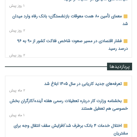
۱ روز پیش
معمای تأمین ۸۰ همت معوقات بازنشستگان؛ بانک رفاه وارد میدان
شد
۲ روز پیش
فشار اقتصادی در مسیر صعود؛ شاخص فلاکت کشور از ۹۰ به ۹۶
درصد رسید
۲ روز پیش
رشد ۷۵ هزار میلیاردی بازار خرید اعتباری؛ فین‌تک‌ها وارد میدان
پربازدیدها
شدند
۲ روز پیش
تعرفه‌های جدید کاریابی در سال ۱۴۰۵ ابلاغ شد
احتمال اختلال ۲۴ ساعته در سامانه‌های تأمین اجتماعی
۲ ماه پیش
۲ روز پیش
بخشنامه وزارت کار درباره تعطیلات رسمی هفته آینده/کارگران بخش
آغاز اجرای پایلوت «ردا کارت» برای دانشجویان تحصیلات تکمیلی
خصوصی هم تعطیل هستند
۲ روز پیش
۱ ماه پیش
محدودیت تازه برای شبکه بانکی؛ افزایش سپرده قانونی با هدف
اختلال خدمات ۴ بانک برطرف شد/افزایش سقف انتقال وجه برای
کنترل تورم
مشتریان