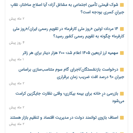
ارزی در تیررس نظارت
شوک قیمتی تأمین اجتماعی به مشاغل آزاد؛ آیا اصلاح ساختار، نقابِ
۱ ساعت پیش
جبرانِ کسری بودجه است؟
۲ ماه پیش
نه از جنگ می‌ترسیم، نه از مذاکره برای منافع ملی
۱ ساعت پیش
۱۴ مرداد؛ اولین «روز ملی کارفرما» در تقویم رسمی ایران/«روز ملی
کارفرما» چگونه به تقویم رسمی کشور رسید؟
فرمول تازه مستمری در راه است؛ کارگران بازنده اصلاحات تأمین
۴ روز پیش
اجتماعی؟
۱ ساعت پیش
سهمیه ارز اربعین ۱۴۰۵ اعلام شد؛ ۲۰۰ هزار دینار برای هر زائر
۱ ماه پیش
کنترل ترازنامه بانک‌ها؛ شمشیر دولبه مهار تورم و تأمین مالی تولید
۲ ساعت پیش
درخواست بازنشستگان/اجرای گام سوم متناسب‌سازی براساس
جبران ۹۰ درصد افت ضریب زمان برقراری
جنگ با تورم از بانک‌ها و بودجه آغاز می‌شود؛ نسخه انضباط آهنین
۲ ماه پیش
برای اقتصاد
۲ ساعت پیش
بازرسی درِ خانه برای بیمه بیکاری؛ وقتی نظارت جایگزین کرامت
می‌شود
عینک گران‌تر شد؛ ارز و عوارض گمرکی قدرت خرید مردم را نشانه
۲ ماه پیش
رفت
۲ ساعت پیش
اصناف بازوی توانمند دولت در مدیریت اقتصاد و تنظیم بازار هستند
۲ ماه پیش
اطمینان وزیر جهاد از تأمین کالاهای اساسی؛ «نگران نباشید»
۲ ساعت پیش