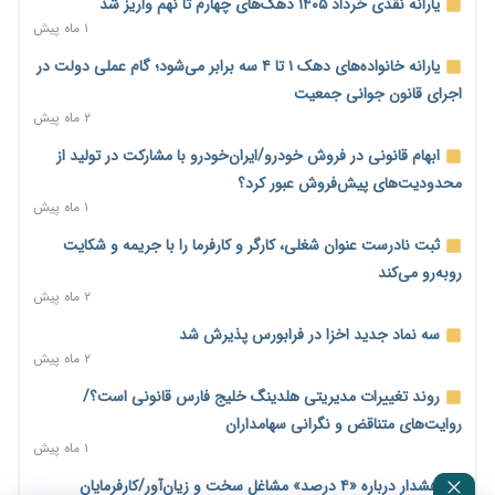
یارانه نقدی خرداد ۱۴۰۵ دهک‌های چهارم تا نهم واریز شد
۱ ماه پیش
پیام‌رسان‌های ایرانی در مسیر ورود به بورس؛ عرضه اولیه یک
شرکت هوش مصنوعی در راه است
یارانه خانواده‌های دهک ۱ تا ۴ سه برابر می‌شود؛ گام عملی دولت در
۳ ساعت پیش
اجرای قانون جوانی جمعیت
۲ ماه پیش
هشدار درباره کاهش عرضه مسکن اجاره‌ای؛ دولت واحدهای خود را
وارد بازار کند
ابهام قانونی در فروش خودرو/ایران‌خودرو با مشارکت در تولید از
۲۳ ساعت پیش
محدودیت‌های پیش‌فروش عبور کرد؟
۱ ماه پیش
رسانه تخصصی باید مطالبه‌گری، دقت و استقلال را سرلوحه کار خود
قرار دهد
ثبت نادرست عنوان شغلی، کارگر و کارفرما را با جریمه و شکایت
۲۳ ساعت پیش
روبه‌رو می‌کند
۲ ماه پیش
احراز صلاحیت ۱۹۴۱ مدیر در شرکت‌های وزارت کار انجام نشده است؛
شایسته‌سالاری زیر فشار؟
سه نماد جدید اخزا در فرابورس پذیرش شد
۲۳ ساعت پیش
۲ ماه پیش
صادرات محصولات آب‌بر در اوج خشکسالی؛ تراز تجاری به چه
روند تغییرات مدیریتی هلدینگ خلیج فارس قانونی است؟/
قیمتی؟
روایت‌های متناقض و نگرانی سهامداران
۲۳ ساعت پیش
۱ ماه پیش
موبایل گران می‌شود؟ هزینه واردات ۱۰ برابر شد، ثبت سفارش
هشدار درباره «۴ درصد» مشاغل سخت و زیان‌آور/کارفرمایان