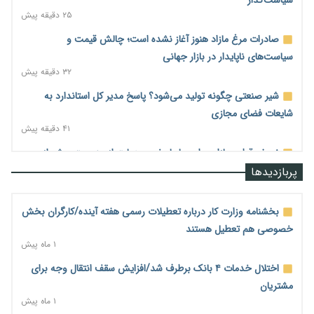
سیاست‌گذار
۲۵ دقیقه پیش
صادرات مرغ مازاد هنوز آغاز نشده است؛ چالش قیمت و
سیاست‌های ناپایدار در بازار جهانی
۳۲ دقیقه پیش
شیر صنعتی چگونه تولید می‌شود؟ پاسخ مدیر کل استاندارد به
شایعات فضای مجازی
۴۱ دقیقه پیش
نسخه قطعه‌سازان برای سایپا؛ خروج دولت از مدیریت پیش از
واگذاری
پربازدیدها
۴۹ دقیقه پیش
تجارت خارجی ایران در مسیر تسویه فرامرزی با رمزارز
بخشنامه وزارت کار درباره تعطیلات رسمی هفته آینده/کارگران بخش
۵۴ دقیقه پیش
خصوصی هم تعطیل هستند
۱ ماه پیش
یک سال پرچالش اینترنت/دولت چهاردهم از محدودیت به سمت
توسعه زیرساخت رفت
اختلال خدمات ۴ بانک برطرف شد/افزایش سقف انتقال وجه برای
۱ ساعت پیش
مشتریان
۱ ماه پیش
هشدار دیوان محاسبات درباره حساب‌های خارج از خزانه؛ ۱۲۴ حساب