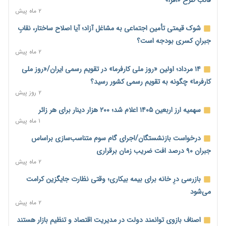
۲ ماه پیش
ترمز تولید خودرو کشیده شد؛ افت ۲۵ درصدی تیراژ ایران‌خودرو،
سایپا و پارس‌خودرو
شوک قیمتی تأمین اجتماعی به مشاغل آزاد؛ آیا اصلاح ساختار، نقابِ
۲ روز پیش
جبرانِ کسری بودجه است؟
۲ ماه پیش
بنگاه‌داری بانک‌ها؛ مانع بزرگ خانه‌دار شدن مستأجران
۲ روز پیش
۱۴ مرداد؛ اولین «روز ملی کارفرما» در تقویم رسمی ایران/«روز ملی
کارفرما» چگونه به تقویم رسمی کشور رسید؟
نماینده مجلس: توسعه مرزهای زمینی به راهبرد تأمین کالاهای
۲ روز پیش
اساسی تبدیل شود
۲ روز پیش
سهمیه ارز اربعین ۱۴۰۵ اعلام شد؛ ۲۰۰ هزار دینار برای هر زائر
۱ ماه پیش
خانه کارگر قزوین: شکاف دستمزد و هزینه معیشت هر روز عمیق‌تر
می‌شود
درخواست بازنشستگان/اجرای گام سوم متناسب‌سازی براساس
۲ روز پیش
جبران ۹۰ درصد افت ضریب زمان برقراری
۲ ماه پیش
رئیس سازمان امور مالیاتی: بلاگرهای پردرآمد مشمول پرداخت
مالیات هستند
بازرسی درِ خانه برای بیمه بیکاری؛ وقتی نظارت جایگزین کرامت
۲ روز پیش
می‌شود
۲ ماه پیش
پیش‌بینی افزایش تولید برنج؛ نیاز وارداتی کشور به ۵۰۰ هزار تن
کاهش می‌یابد
اصناف بازوی توانمند دولت در مدیریت اقتصاد و تنظیم بازار هستند