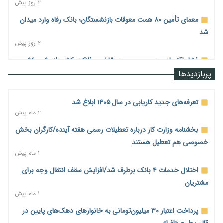
۲ روز پیش
معمای تأمین ۸۰ همت معوقات بازنشستگان؛ بانک رفاه وارد میدان
شد
۲ روز پیش
فشار اقتصادی در مسیر صعود؛ شاخص فلاکت کشور از ۹۰ به ۹۶
درصد رسید
پربازدیدها
۲ روز پیش
رشد ۷۵ هزار میلیاردی بازار خرید اعتباری؛ فین‌تک‌ها وارد میدان
تعرفه‌های جدید کاریابی در سال ۱۴۰۵ ابلاغ شد
شدند
۲ ماه پیش
۲ روز پیش
بخشنامه وزارت کار درباره تعطیلات رسمی هفته آینده/کارگران بخش
احتمال اختلال ۲۴ ساعته در سامانه‌های تأمین اجتماعی
خصوصی هم تعطیل هستند
۲ روز پیش
۱ ماه پیش
آغاز اجرای پایلوت «ردا کارت» برای دانشجویان تحصیلات تکمیلی
اختلال خدمات ۴ بانک برطرف شد/افزایش سقف انتقال وجه برای
۲ روز پیش
مشتریان
۱ ماه پیش
محدودیت تازه برای شبکه بانکی؛ افزایش سپرده قانونی با هدف
کنترل تورم
پرداخت اعتبار ۳۰ میلیون‌تومانی به خانوارهای دهک‌های پایین در
۲ روز پیش
قالب طرح «افرا»