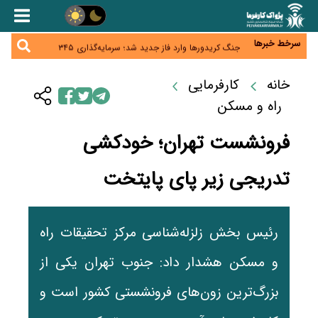
همایش و مسابقه نذری ماه صفر برگزار شد
زائران اربعین نگران ارز باقی‌مانده نباشند؛ خرید دینار در
بانک‌ها و صرافی‌ها
سرخط خبرها
جنگ کریدورها وارد فاز جدید شد؛ سرمایه‌گذاری ۳۴۵
میلیارد دلاری اوراسیا تا ۲۰۳۵
پارادوکس اینترنت در ایران؛ مصرف‌کننده بیشتر می‌پردازد،
شبکه کمتر توسعه می‌یابد
خانه
کارفرمایی
تأمین سرمایه در گردش بدون خلق نقدینگی؛ نقش
جدید سیاست‌های مالیاتی در حمایت از تولید
راه و مسکن
فرونشست تهران؛ خودکشی
تدریجی زیر پای پایتخت
رئیس بخش زلزله‌شناسی مرکز تحقیقات راه
و مسکن هشدار داد: جنوب تهران یکی از
بزرگ‌ترین زون‌های فرونشستی کشور است و