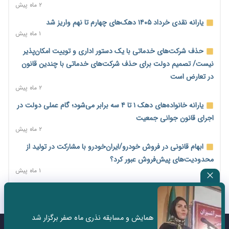
۲ روز پیش
۲ ماه پیش
امضای تفاهم‌نامه تجاری ایران و پاکستان؛ هدف‌گذاری تجارت ۱۰
یارانه نقدی خرداد ۱۴۰۵ دهک‌های چهارم تا نهم واریز شد
میلیارد دلاری
۱ ماه پیش
۲ روز پیش
حذف شرکت‌های خدماتی با یک دستور اداری و توییت امکان‌پذیر
اختیارات جدید گمرکات برای تمدید ورود موقت کالا و خودرو تا
نیست/ تصمیم دولت برای حذف شرکت‌های خدماتی با چندین قانون
پایان شهریور ابلاغ شد
در تعارض است
۲ روز پیش
۲ ماه پیش
فهرست کالاهای فولادی و فلزات مشمول بازگشت ۱۰۰ درصد ارز
یارانه خانواده‌های دهک ۱ تا ۴ سه برابر می‌شود؛ گام عملی دولت در
صادراتی ابلاغ شد
اجرای قانون جوانی جمعیت
۲ روز پیش
۲ ماه پیش
مرحله سیزدهم کالابرگ در سایه تورم؛ قدرت خرید یارانه یک‌میلیونی
ابهام قانونی در فروش خودرو/ایران‌خودرو با مشارکت در تولید از
بیش از پیش آب رفت
محدودیت‌های پیش‌فروش عبور کرد؟
۲ روز پیش
۱ ماه پیش
۱۴ مرداد؛ اولین «روز ملی کارفرما» در تقویم رسمی ایران/«روز ملی
ثبت نادرست عنوان شغلی، کارگر و کارفرما را با جریمه و شکایت
کارفرما» چگونه به تقویم رسمی کشور رسید؟
روبه‌رو می‌کند
۲ روز پیش
۲ ماه پیش
همایش و مسابقه نذری ماه صفر برگزار شد
سکه در یک قدمی ۱۸۵ میلیون تومان