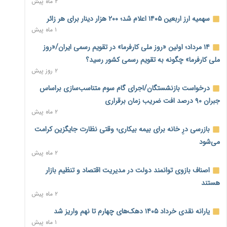
۲ ماه پیش
نماینده مجلس: توسعه مرزهای زمینی به راهبرد تأمین کالاهای
سهمیه ارز اربعین ۱۴۰۵ اعلام شد؛ ۲۰۰ هزار دینار برای هر زائر
اساسی تبدیل شود
۱ ماه پیش
۱ روز پیش
۱۴ مرداد؛ اولین «روز ملی کارفرما» در تقویم رسمی ایران/«روز
خانه کارگر قزوین: شکاف دستمزد و هزینه معیشت هر روز عمیق‌تر
ملی کارفرما» چگونه به تقویم رسمی کشور رسید؟
می‌شود
۲ روز پیش
۱ روز پیش
درخواست بازنشستگان/اجرای گام سوم متناسب‌سازی براساس
رئیس سازمان امور مالیاتی: بلاگرهای پردرآمد مشمول پرداخت
جبران ۹۰ درصد افت ضریب زمان برقراری
مالیات هستند
۲ ماه پیش
۱ روز پیش
بازرسی درِ خانه برای بیمه بیکاری؛ وقتی نظارت جایگزین کرامت
پیش‌بینی افزایش تولید برنج؛ نیاز وارداتی کشور به ۵۰۰ هزار تن
می‌شود
کاهش می‌یابد
۲ ماه پیش
۱ روز پیش
اصناف بازوی توانمند دولت در مدیریت اقتصاد و تنظیم بازار
امضای تفاهم‌نامه تجاری ایران و پاکستان؛ هدف‌گذاری تجارت ۱۰
هستند
میلیارد دلاری
۲ ماه پیش
۱ روز پیش
یارانه نقدی خرداد ۱۴۰۵ دهک‌های چهارم تا نهم واریز شد
اختیارات جدید گمرکات برای تمدید ورود موقت کالا و خودرو تا
۱ ماه پیش
پایان شهریور ابلاغ شد