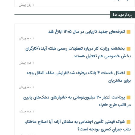
۱ روز پیش
پربازدیدها
رشد ۷۵ هزار میلیاردی بازار خرید اعتباری؛ فین‌تک‌ها وارد میدان
شدند
۱ روز پیش
تعرفه‌های جدید کاریابی در سال ۱۴۰۵ ابلاغ شد
۲ ماه پیش
احتمال اختلال ۲۴ ساعته در سامانه‌های تأمین اجتماعی
۱ روز پیش
بخشنامه وزارت کار درباره تعطیلات رسمی هفته آینده/کارگران
بخش خصوصی هم تعطیل هستند
آغاز اجرای پایلوت «ردا کارت» برای دانشجویان تحصیلات تکمیلی
۱ ماه پیش
۱ روز پیش
اختلال خدمات ۴ بانک برطرف شد/افزایش سقف انتقال وجه
محدودیت تازه برای شبکه بانکی؛ افزایش سپرده قانونی با هدف
برای مشتریان
کنترل تورم
۱ ماه پیش
۱ روز پیش
پرداخت اعتبار ۳۰ میلیون‌تومانی به خانوارهای دهک‌های پایین
ترمز تولید خودرو کشیده شد؛ افت ۲۵ درصدی تیراژ ایران‌خودرو،
در قالب طرح «افرا»
سایپا و پارس‌خودرو
۲ ماه پیش
۱ روز پیش
شوک قیمتی تأمین اجتماعی به مشاغل آزاد؛ آیا اصلاح ساختار،
بنگاه‌داری بانک‌ها؛ مانع بزرگ خانه‌دار شدن مستأجران
۱ روز پیش
نقابِ جبرانِ کسری بودجه است؟