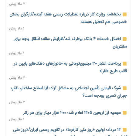
احتمال اختلال ۲۴ ساعته در سامانه‌های تأمین اجتماعی
۲ ماه پیش
۱ روز پیش
بخشنامه وزارت کار درباره تعطیلات رسمی هفته آینده/کارگران بخش
آغاز اجرای پایلوت «ردا کارت» برای دانشجویان تحصیلات تکمیلی
خصوصی هم تعطیل هستند
۱ روز پیش
۱ ماه پیش
محدودیت تازه برای شبکه بانکی؛ افزایش سپرده قانونی با هدف
اختلال خدمات ۴ بانک برطرف شد/افزایش سقف انتقال وجه برای
کنترل تورم
مشتریان
۱ روز پیش
۱ ماه پیش
ترمز تولید خودرو کشیده شد؛ افت ۲۵ درصدی تیراژ ایران‌خودرو،
پرداخت اعتبار ۳۰ میلیون‌تومانی به خانوارهای دهک‌های پایین در
سایپا و پارس‌خودرو
قالب طرح «افرا»
۱ روز پیش
۲ ماه پیش
بنگاه‌داری بانک‌ها؛ مانع بزرگ خانه‌دار شدن مستأجران
شوک قیمتی تأمین اجتماعی به مشاغل آزاد؛ آیا اصلاح ساختار، نقابِ
۱ روز پیش
جبرانِ کسری بودجه است؟
۲ ماه پیش
نماینده مجلس: توسعه مرزهای زمینی به راهبرد تأمین کالاهای
اساسی تبدیل شود
سهمیه ارز اربعین ۱۴۰۵ اعلام شد؛ ۲۰۰ هزار دینار برای هر زائر
۱ روز پیش
۱ ماه پیش
خانه کارگر قزوین: شکاف دستمزد و هزینه معیشت هر روز عمیق‌تر
۱۴ مرداد؛ اولین «روز ملی کارفرما» در تقویم رسمی ایران/«روز ملی