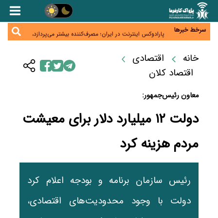
زائران اربعین نگران ارز باقی‌مانده نباشند؛ خرید دینار در
بانک‌ها و صرافی‌ها
جنگ کریدورها وارد فاز جدید شد؛ سرمایه‌گذاری ۳۴۵
میلیارد دلاری اوراسیا تا ۲۰۳۵
سرخط خبرها
پارادوکس اینترنت در ایران؛ مصرف‌کننده بیشتر می‌پردازد،
شبکه کمتر توسعه می‌یابد
تأمین سرمایه در گردش بدون خلق نقدینگی؛ نقش
جدید سیاست‌های مالیاتی در حمایت از تولید
خانه
اقتصادی
معمای تأمین ۸۰ همت معوقات بازنشستگان؛ بانک رفاه
وارد میدان شد
اقتصاد کلان
معاون رئیس‌جمهور:
دولت ۱۲ میلیارد دلار برای معیشت
مردم هزینه کرد
رئیس سازمان برنامه و بودجه اعلام کرد
دولت با وجود محدودیت‌های اقتصادی،