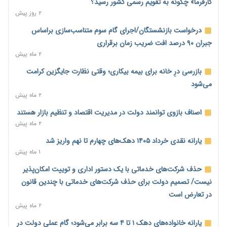
می‌شود
کارفرما» چگونه به تقویم رسمی کشور رسید؟
۱ روز پیش
۲ روز پیش
رئیس سازمان امور مالیاتی: بلاگرهای پردرآمد مشمول پرداخت
درخواست بازنشستگان/اجرای گام سوم متناسب‌سازی براساس
مالیات هستند
جبران ۹۰ درصد افت ضریب زمان برقراری
۱ روز پیش
۲ ماه پیش
پیش‌بینی افزایش تولید برنج؛ نیاز وارداتی کشور به ۵۰۰ هزار تن
بازرسی درِ خانه برای بیمه بیکاری؛ وقتی نظارت جایگزین کرامت
کاهش می‌یابد
می‌شود
۱ روز پیش
۲ ماه پیش
امضای تفاهم‌نامه تجاری ایران و پاکستان؛ هدف‌گذاری تجارت ۱۰
اصناف بازوی توانمند دولت در مدیریت اقتصاد و تنظیم بازار هستند
میلیارد دلاری
۲ ماه پیش
۱ روز پیش
یارانه نقدی خرداد ۱۴۰۵ دهک‌های چهارم تا نهم واریز شد
اختیارات جدید گمرکات برای تمدید ورود موقت کالا و خودرو تا
۱ ماه پیش
پایان شهریور ابلاغ شد
حذف شرکت‌های خدماتی با یک دستور اداری و توییت امکان‌پذیر
۱ روز پیش
نیست/ تصمیم دولت برای حذف شرکت‌های خدماتی با چندین قانون
فهرست کالاهای فولادی و فلزات مشمول بازگشت ۱۰۰ درصد ارز
در تعارض است
صادراتی ابلاغ شد
۲ ماه پیش
۱ روز پیش
یارانه خانواده‌های دهک ۱ تا ۴ سه برابر می‌شود؛ گام عملی دولت در