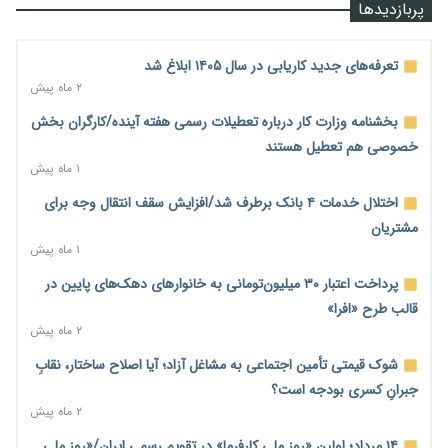
درصد رسید
پربازدیدها
۲ روز پیش
رشد ۷۵ هزار میلیاردی بازار خرید اعتباری؛ فین‌تک‌ها وارد میدان
تعرفه‌های جدید کاریابی در سال ۱۴۰۵ ابلاغ شد
شدند
۲ ماه پیش
۲ روز پیش
بخشنامه وزارت کار درباره تعطیلات رسمی هفته آینده/کارگران بخش
احتمال اختلال ۲۴ ساعته در سامانه‌های تأمین اجتماعی
خصوصی هم تعطیل هستند
۲ روز پیش
۱ ماه پیش
آغاز اجرای پایلوت «ردا کارت» برای دانشجویان تحصیلات تکمیلی
اختلال خدمات ۴ بانک برطرف شد/افزایش سقف انتقال وجه برای
۲ روز پیش
مشتریان
۱ ماه پیش
محدودیت تازه برای شبکه بانکی؛ افزایش سپرده قانونی با هدف
کنترل تورم
پرداخت اعتبار ۳۰ میلیون‌تومانی به خانوارهای دهک‌های پایین در
۲ روز پیش
قالب طرح «افرا»
۲ ماه پیش
ترمز تولید خودرو کشیده شد؛ افت ۲۵ درصدی تیراژ ایران‌خودرو،
سایپا و پارس‌خودرو
شوک قیمتی تأمین اجتماعی به مشاغل آزاد؛ آیا اصلاح ساختار، نقابِ
۲ روز پیش
جبرانِ کسری بودجه است؟
۲ ماه پیش
بنگاه‌داری بانک‌ها؛ مانع بزرگ خانه‌دار شدن مستأجران
۲ روز پیش
۱۴ مرداد؛ اولین «روز ملی کارفرما» در تقویم رسمی ایران/«روز ملی