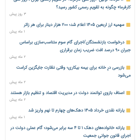
کارفرما» چگونه به تقویم رسمی کشور رسید؟
نماینده مجلس: توسعه مرزهای زمینی به راهبرد تأمین کالاهای
۳ روز پیش
اساسی تبدیل شود
۲ روز پیش
سهمیه ارز اربعین ۱۴۰۵ اعلام شد؛ ۲۰۰ هزار دینار برای هر زائر
۱ ماه پیش
خانه کارگر قزوین: شکاف دستمزد و هزینه معیشت هر روز عمیق‌تر
می‌شود
درخواست بازنشستگان/اجرای گام سوم متناسب‌سازی براساس
۲ روز پیش
جبران ۹۰ درصد افت ضریب زمان برقراری
۲ ماه پیش
رئیس سازمان امور مالیاتی: بلاگرهای پردرآمد مشمول پرداخت
مالیات هستند
بازرسی درِ خانه برای بیمه بیکاری؛ وقتی نظارت جایگزین کرامت
۲ روز پیش
می‌شود
۲ ماه پیش
پیش‌بینی افزایش تولید برنج؛ نیاز وارداتی کشور به ۵۰۰ هزار تن
کاهش می‌یابد
اصناف بازوی توانمند دولت در مدیریت اقتصاد و تنظیم بازار هستند
۲ روز پیش
۲ ماه پیش
امضای تفاهم‌نامه تجاری ایران و پاکستان؛ هدف‌گذاری تجارت ۱۰
یارانه نقدی خرداد ۱۴۰۵ دهک‌های چهارم تا نهم واریز شد
میلیارد دلاری
۱ ماه پیش
۲ روز پیش
یارانه خانواده‌های دهک ۱ تا ۴ سه برابر می‌شود؛ گام عملی دولت در
اختیارات جدید گمرکات برای تمدید ورود موقت کالا و خودرو تا
اجرای قانون جوانی جمعیت