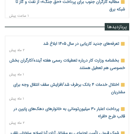
مطالبه کارگران جنوب برای پرداخت «حق جنگ»؛ از نفت و گاز تا
شبکه برق
۱ ساعت پیش
حساب‌های شرکت ملی نفت در بانک صنعت و معدن مسدود شد؛
پربازدیدها
بدهی یک میلیارد دلاری
۱ ساعت پیش
تعرفه‌های جدید کاریابی در سال ۱۴۰۵ ابلاغ شد
درآمد کارگزاری‌ها چقدر است؟ کانون کارگزاران اعداد منتشرشده در
۲ ماه پیش
فضای مجازی را تکذیب کرد
بخشنامه وزارت کار درباره تعطیلات رسمی هفته آینده/کارگران بخش
۲ ساعت پیش
خصوصی هم تعطیل هستند
بیکاری ۷ درصدی روی کاغذ؛ آیا در واقعیت هم این چنین است؟
۱ ماه پیش
۲ ساعت پیش
اختلال خدمات ۴ بانک برطرف شد/افزایش سقف انتقال وجه برای
روز خبرنگار؛ مطالبه‌ای فراتر از تبریک برای پاسداشت حقیقت و
مشتریان
امنیت شغلی
۱ ماه پیش
۲ ساعت پیش
پرداخت اعتبار ۳۰ میلیون‌تومانی به خانوارهای دهک‌های پایین در
همایش و مسابقه نذری ماه صفر برگزار شد
قالب طرح «افرا»
۱۹ ساعت پیش
۲ ماه پیش
زائران اربعین نگران ارز باقی‌مانده نباشند؛ خرید دینار در بانک‌ها و
شوک قیمتی تأمین اجتماعی به مشاغل آزاد؛ آیا اصلاح ساختار، نقابِ