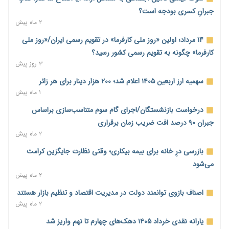
صرافی‌ها
جبرانِ کسری بودجه است؟
۲ روز پیش
۲ ماه پیش
جنگ کریدورها وارد فاز جدید شد؛ سرمایه‌گذاری ۳۴۵ میلیارد دلاری
۱۴ مرداد؛ اولین «روز ملی کارفرما» در تقویم رسمی ایران/«روز ملی
اوراسیا تا ۲۰۳۵
کارفرما» چگونه به تقویم رسمی کشور رسید؟
۲ روز پیش
۳ روز پیش
پارادوکس اینترنت در ایران؛ مصرف‌کننده بیشتر می‌پردازد، شبکه
سهمیه ارز اربعین ۱۴۰۵ اعلام شد؛ ۲۰۰ هزار دینار برای هر زائر
کمتر توسعه می‌یابد
۱ ماه پیش
۲ روز پیش
درخواست بازنشستگان/اجرای گام سوم متناسب‌سازی براساس
تأمین سرمایه در گردش بدون خلق نقدینگی؛ نقش جدید
جبران ۹۰ درصد افت ضریب زمان برقراری
سیاست‌های مالیاتی در حمایت از تولید
۲ ماه پیش
۲ روز پیش
بازرسی درِ خانه برای بیمه بیکاری؛ وقتی نظارت جایگزین کرامت
معمای تأمین ۸۰ همت معوقات بازنشستگان؛ بانک رفاه وارد میدان
می‌شود
شد
۲ ماه پیش
۲ روز پیش
اصناف بازوی توانمند دولت در مدیریت اقتصاد و تنظیم بازار هستند
فشار اقتصادی در مسیر صعود؛ شاخص فلاکت کشور از ۹۰ به ۹۶
۲ ماه پیش
درصد رسید
یارانه نقدی خرداد ۱۴۰۵ دهک‌های چهارم تا نهم واریز شد
۲ روز پیش