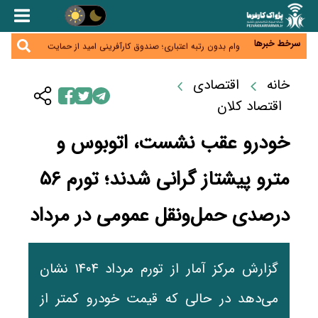
هشدار درباره آینده صندوق‌های بازنشستگی؛ اعتماد
بیمه‌پردازان را قربانی نکنیم
ترمیم مزد در راه است؟ تأکید بر افزایش مزد پایه و
شفافیت سبد معیشت
سرخط خبرها
وام بدون رتبه اعتباری؛ صندوق کارآفرینی امید از حمایت
متفاوت خود می‌گوید
ناترازی برق ۳۰ درصد کاهش یافت؛ وعده وزارت نیرو
برای رفع محدودیت صنایع
خانه
اقتصادی
ورود بخش خصوصی به حکمرانی اشتغال؛ «یاوران
پیشرفت» امسال گسترده‌تر می‌شود
اقتصاد کلان
خودرو عقب نشست، اتوبوس و
مترو پیشتاز گرانی شدند؛ تورم ۵۶
درصدی حمل‌ونقل عمومی در مرداد
گزارش مرکز آمار از تورم مرداد ۱۴۰۴ نشان
می‌دهد در حالی که قیمت خودرو کمتر از