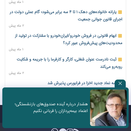
۱ ماه پیش
رشد ۷۵ هزار میلیاردی بازار خرید اعتباری؛ فین‌تک‌ها وارد میدان
یارانه خانواده‌های دهک ۱ تا ۴ سه برابر می‌شود؛ گام عملی دولت در
شدند
اجرای قانون جوانی جمعیت
۲ روز پیش
۲ ماه پیش
احتمال اختلال ۲۴ ساعته در سامانه‌های تأمین اجتماعی
ابهام قانونی در فروش خودرو/ایران‌خودرو با مشارکت در تولید از
۲ روز پیش
محدودیت‌های پیش‌فروش عبور کرد؟
آغاز اجرای پایلوت «ردا کارت» برای دانشجویان تحصیلات تکمیلی
۱ ماه پیش
۲ روز پیش
ثبت نادرست عنوان شغلی، کارگر و کارفرما را با جریمه و شکایت
محدودیت تازه برای شبکه بانکی؛ افزایش سپرده قانونی با هدف
روبه‌رو می‌کند
کنترل تورم
۲ ماه پیش
۲ روز پیش
سه نماد جدید اخزا در فرابورس پذیرش شد
ترمز تولید خودرو کشیده شد؛ افت ۲۵ درصدی تیراژ ایران‌خودرو،
۲ ماه پیش
سایپا و پارس‌خودرو
روند تغییرات مدیریتی هلدینگ خلیج فارس قانونی است؟/
۲ روز پیش
هشدار درباره آینده صندوق‌های بازنشستگی؛
روایت‌های متناقض و نگرانی سهامداران
اعتماد بیمه‌پردازان را قربانی نکنیم
بنگاه‌داری بانک‌ها؛ مانع بزرگ خانه‌دار شدن مستأجران
۱ ماه پیش
تماس با ما
درباره ما
۲ روز پیش
نماینده مجلس: توسعه مرزهای زمینی به راهبرد تأمین کالاهای