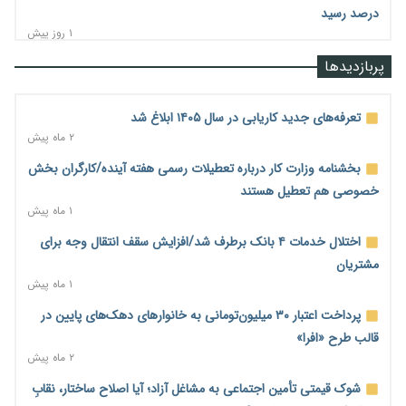
درصد رسید
۱ روز پیش
رشد ۷۵ هزار میلیاردی بازار خرید اعتباری؛ فین‌تک‌ها وارد میدان
پربازدیدها
شدند
۱ روز پیش
تعرفه‌های جدید کاریابی در سال ۱۴۰۵ ابلاغ شد
احتمال اختلال ۲۴ ساعته در سامانه‌های تأمین اجتماعی
۲ ماه پیش
۱ روز پیش
بخشنامه وزارت کار درباره تعطیلات رسمی هفته آینده/کارگران بخش
آغاز اجرای پایلوت «ردا کارت» برای دانشجویان تحصیلات تکمیلی
خصوصی هم تعطیل هستند
۱ روز پیش
۱ ماه پیش
محدودیت تازه برای شبکه بانکی؛ افزایش سپرده قانونی با هدف
اختلال خدمات ۴ بانک برطرف شد/افزایش سقف انتقال وجه برای
کنترل تورم
مشتریان
۱ روز پیش
۱ ماه پیش
ترمز تولید خودرو کشیده شد؛ افت ۲۵ درصدی تیراژ ایران‌خودرو،
پرداخت اعتبار ۳۰ میلیون‌تومانی به خانوارهای دهک‌های پایین در
سایپا و پارس‌خودرو
قالب طرح «افرا»
۱ روز پیش
۲ ماه پیش
بنگاه‌داری بانک‌ها؛ مانع بزرگ خانه‌دار شدن مستأجران
شوک قیمتی تأمین اجتماعی به مشاغل آزاد؛ آیا اصلاح ساختار، نقابِ
۱ روز پیش