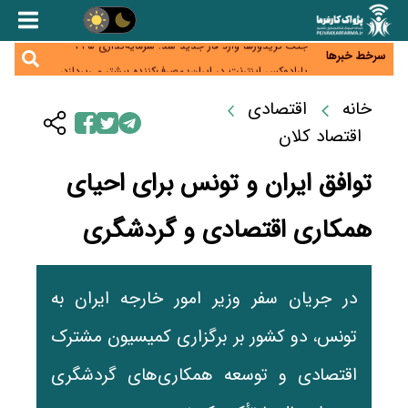
زائران اربعین نگران ارز باقی‌مانده نباشند؛ خرید دینار در
بانک‌ها و صرافی‌ها
جنگ کریدورها وارد فاز جدید شد؛ سرمایه‌گذاری ۳۴۵
میلیارد دلاری اوراسیا تا ۲۰۳۵
سرخط خبرها
پارادوکس اینترنت در ایران؛ مصرف‌کننده بیشتر می‌پردازد،
شبکه کمتر توسعه می‌یابد
تأمین سرمایه در گردش بدون خلق نقدینگی؛ نقش
جدید سیاست‌های مالیاتی در حمایت از تولید
خانه
اقتصادی
معمای تأمین ۸۰ همت معوقات بازنشستگان؛ بانک رفاه
وارد میدان شد
اقتصاد کلان
توافق ایران و تونس برای احیای
همکاری اقتصادی و گردشگری
در جریان سفر وزیر امور خارجه ایران به
تونس، دو کشور بر برگزاری کمیسیون مشترک
اقتصادی و توسعه همکاری‌های گردشگری