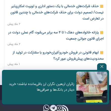
پایان شهریور ابلاغ شد
حذف شرکت‌های خدماتی با یک دستور اداری و توییت امکان‌پذیر
۱ روز پیش
نیست/ تصمیم دولت برای حذف شرکت‌های خدماتی با چندین قانون
فهرست کالاهای فولادی و فلزات مشمول بازگشت ۱۰۰ درصد ارز
در تعارض است
صادراتی ابلاغ شد
۲ ماه پیش
۱ روز پیش
یارانه خانواده‌های دهک ۱ تا ۴ سه برابر می‌شود؛ گام عملی دولت در
مرحله سیزدهم کالابرگ در سایه تورم؛ قدرت خرید یارانه یک‌میلیونی
اجرای قانون جوانی جمعیت
بیش از پیش آب رفت
۲ ماه پیش
۱ روز پیش
ابهام قانونی در فروش خودرو/ایران‌خودرو با مشارکت در تولید از
۱۴ مرداد؛ اولین «روز ملی کارفرما» در تقویم رسمی ایران/«روز ملی
محدودیت‌های پیش‌فروش عبور کرد؟
کارفرما» چگونه به تقویم رسمی کشور رسید؟
۱ ماه پیش
۱ روز پیش
سه نماد جدید اخزا در فرابورس پذیرش شد
سکه در یک قدمی ۱۸۵ میلیون تومان
۲ ماه پیش
۳ روز پیش
زائران اربعین نگران ارز باقی‌مانده نباشند؛ خرید
ثبت نادرست عنوان شغلی، کارگر و کارفرما را با جریمه و شکایت
دینار در بانک‌ها و صرافی‌ها
تشکل‌ها در مسیر ارتقای تاب‌آوری اعضا برنامه‌ریزی کنند
روبه‌رو می‌کند
تماس با ما
درباره ما
۳ روز پیش
۲ ماه پیش
ساماندهی نیروهای شرکتی نباید قربانی ملاحظات انتخاباتی شود/