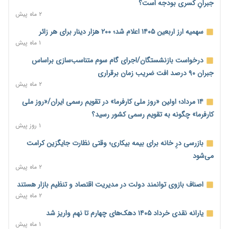
جبرانِ کسری بودجه است؟
۲ ماه پیش
نماینده مجلس: توسعه مرزهای زمینی به راهبرد تأمین کالاهای
اساسی تبدیل شود
سهمیه ارز اربعین ۱۴۰۵ اعلام شد؛ ۲۰۰ هزار دینار برای هر زائر
۱ روز پیش
۱ ماه پیش
خانه کارگر قزوین: شکاف دستمزد و هزینه معیشت هر روز عمیق‌تر
درخواست بازنشستگان/اجرای گام سوم متناسب‌سازی براساس
می‌شود
جبران ۹۰ درصد افت ضریب زمان برقراری
۱ روز پیش
۲ ماه پیش
رئیس سازمان امور مالیاتی: بلاگرهای پردرآمد مشمول پرداخت
۱۴ مرداد؛ اولین «روز ملی کارفرما» در تقویم رسمی ایران/«روز ملی
مالیات هستند
کارفرما» چگونه به تقویم رسمی کشور رسید؟
۱ روز پیش
۱ روز پیش
پیش‌بینی افزایش تولید برنج؛ نیاز وارداتی کشور به ۵۰۰ هزار تن
بازرسی درِ خانه برای بیمه بیکاری؛ وقتی نظارت جایگزین کرامت
کاهش می‌یابد
می‌شود
۱ روز پیش
۲ ماه پیش
امضای تفاهم‌نامه تجاری ایران و پاکستان؛ هدف‌گذاری تجارت ۱۰
اصناف بازوی توانمند دولت در مدیریت اقتصاد و تنظیم بازار هستند
میلیارد دلاری
۲ ماه پیش
۱ روز پیش
یارانه نقدی خرداد ۱۴۰۵ دهک‌های چهارم تا نهم واریز شد
اختیارات جدید گمرکات برای تمدید ورود موقت کالا و خودرو تا
۱ ماه پیش