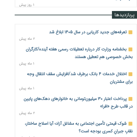
۱ روز پیش
پربازدیدها
رشد ۷۵ هزار میلیاردی بازار خرید اعتباری؛ فین‌تک‌ها وارد میدان
شدند
۱ روز پیش
تعرفه‌های جدید کاریابی در سال ۱۴۰۵ ابلاغ شد
۲ ماه پیش
احتمال اختلال ۲۴ ساعته در سامانه‌های تأمین اجتماعی
۱ روز پیش
بخشنامه وزارت کار درباره تعطیلات رسمی هفته آینده/کارگران
بخش خصوصی هم تعطیل هستند
آغاز اجرای پایلوت «ردا کارت» برای دانشجویان تحصیلات تکمیلی
۱ ماه پیش
۱ روز پیش
اختلال خدمات ۴ بانک برطرف شد/افزایش سقف انتقال وجه
محدودیت تازه برای شبکه بانکی؛ افزایش سپرده قانونی با هدف
برای مشتریان
کنترل تورم
۱ ماه پیش
۱ روز پیش
پرداخت اعتبار ۳۰ میلیون‌تومانی به خانوارهای دهک‌های پایین
ترمز تولید خودرو کشیده شد؛ افت ۲۵ درصدی تیراژ ایران‌خودرو،
در قالب طرح «افرا»
سایپا و پارس‌خودرو
۲ ماه پیش
۱ روز پیش
شوک قیمتی تأمین اجتماعی به مشاغل آزاد؛ آیا اصلاح ساختار،
بنگاه‌داری بانک‌ها؛ مانع بزرگ خانه‌دار شدن مستأجران
۱ روز پیش
نقابِ جبرانِ کسری بودجه است؟