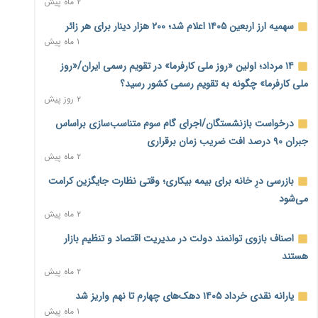
۲ ماه پیش
نماینده مجلس: توسعه مرزهای زمینی به راهبرد تأمین کالاهای
سهمیه ارز اربعین ۱۴۰۵ اعلام شد؛ ۲۰۰ هزار دینار برای هر زائر
اساسی تبدیل شود
۱ ماه پیش
۱ روز پیش
۱۴ مرداد؛ اولین «روز ملی کارفرما» در تقویم رسمی ایران/«روز
خانه کارگر قزوین: شکاف دستمزد و هزینه معیشت هر روز عمیق‌تر
ملی کارفرما» چگونه به تقویم رسمی کشور رسید؟
می‌شود
۲ روز پیش
۱ روز پیش
درخواست بازنشستگان/اجرای گام سوم متناسب‌سازی براساس
رئیس سازمان امور مالیاتی: بلاگرهای پردرآمد مشمول پرداخت
جبران ۹۰ درصد افت ضریب زمان برقراری
مالیات هستند
۲ ماه پیش
۱ روز پیش
بازرسی درِ خانه برای بیمه بیکاری؛ وقتی نظارت جایگزین کرامت
پیش‌بینی افزایش تولید برنج؛ نیاز وارداتی کشور به ۵۰۰ هزار تن
می‌شود
کاهش می‌یابد
۲ ماه پیش
۱ روز پیش
اصناف بازوی توانمند دولت در مدیریت اقتصاد و تنظیم بازار
امضای تفاهم‌نامه تجاری ایران و پاکستان؛ هدف‌گذاری تجارت ۱۰
هستند
میلیارد دلاری
۲ ماه پیش
۱ روز پیش
یارانه نقدی خرداد ۱۴۰۵ دهک‌های چهارم تا نهم واریز شد
اختیارات جدید گمرکات برای تمدید ورود موقت کالا و خودرو تا
۱ ماه پیش
پایان شهریور ابلاغ شد