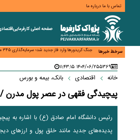
تماس با ما
درباره ما
صفحه اصلی
کارفرمایی
اقتصاد
زائران اربعین نگران ارز باقی‌مانده نباشند؛ خرید دینار د
جنگ کریدورها وارد فاز جدید شد؛ سرمایه‌گذاری ۳۴۵ میلیارد دلاری اوراسیا تا ۲۰۳۵
سرخط خبرها
پارادوکس اینترنت در ایران؛ مصرف‌کننده بیشتر می‌پرداز
تأمین سرمایه در گردش بدون خلق نقدینگی؛ نقش جدید
۱۴۰۴/۰۶/۲۵ ۱۱:۴۳:۱۵
۵۳۶۹
معمای تأمین ۸۰ همت معوقات بازنشستگان؛ بانک رفاه وارد میدان شد
خانه
اقتصادی
بانک، بیمه و بورس
پیچیدگی فقهی در عصر پول مدرن / 
رئیس دانشگاه امام صادق (ع) با اشاره به پیچ
پدیده‌های جدید مانند خلق پول و ارزهای دیجی