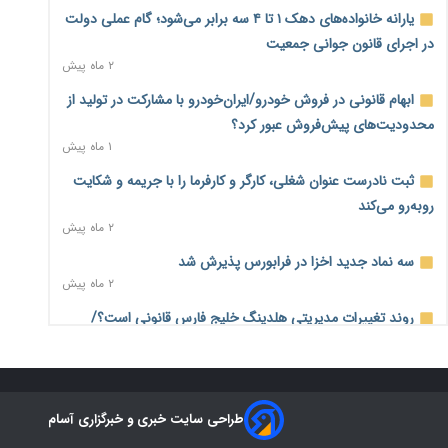
درآمد کارگزاری‌ها چقدر است؟ کانون کارگزاران اعداد منتشرشده
یارانه خانواده‌های دهک ۱ تا ۴ سه برابر می‌شود؛ گام عملی دولت
در فضای مجازی را تکذیب کرد
در اجرای قانون جوانی جمعیت
۷ ساعت پیش
۲ ماه پیش
بیکاری ۷ درصدی روی کاغذ؛ آیا در واقعیت هم این چنین است؟
ابهام قانونی در فروش خودرو/ایران‌خودرو با مشارکت در تولید از
۷ ساعت پیش
محدودیت‌های پیش‌فروش عبور کرد؟
۱ ماه پیش
روز خبرنگار؛ مطالبه‌ای فراتر از تبریک برای پاسداشت حقیقت و
امنیت شغلی
ثبت نادرست عنوان شغلی، کارگر و کارفرما را با جریمه و شکایت
۷ ساعت پیش
روبه‌رو می‌کند
۲ ماه پیش
همایش و مسابقه نذری ماه صفر برگزار شد
۱ روز پیش
سه نماد جدید اخزا در فرابورس پذیرش شد
۲ ماه پیش
زائران اربعین نگران ارز باقی‌مانده نباشند؛ خرید دینار در بانک‌ها و
صرافی‌ها
روند تغییرات مدیریتی هلدینگ خلیج فارس قانونی است؟/
۳ روز پیش
روایت‌های متناقض و نگرانی سهامداران
۱ ماه پیش
جنگ کریدورها وارد فاز جدید شد؛ سرمایه‌گذاری ۳۴۵ میلیارد
دلاری اوراسیا تا ۲۰۳۵
هشدار درباره «۴ درصد» مشاغل سخت و زیان‌آور/کارفرمایان
۳ روز پیش
طراحی سایت خبری و خبرگزاری آسام
پرداخت را به بازنشستگی موکول نکنند
۲ ماه پیش