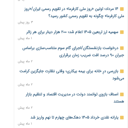
معیشت
۵ ساعت پیش
۱۴ مرداد؛ اولین «روز ملی کارفرما» در تقویم رسمی ایران/«روز
ملی کارفرما» چگونه به تقویم رسمی کشور رسید؟
وام بدون رتبه اعتباری؛ صندوق کارآفرینی امید از حمایت متفاوت
۳ روز پیش
خود می‌گوید
۵ ساعت پیش
سهمیه ارز اربعین ۱۴۰۵ اعلام شد؛ ۲۰۰ هزار دینار برای هر زائر
۱ ماه پیش
ناترازی برق ۳۰ درصد کاهش یافت؛ وعده وزارت نیرو برای رفع
محدودیت صنایع
درخواست بازنشستگان/اجرای گام سوم متناسب‌سازی براساس
۵ ساعت پیش
جبران ۹۰ درصد افت ضریب زمان برقراری
۲ ماه پیش
ورود بخش خصوصی به حکمرانی اشتغال؛ «یاوران پیشرفت»
امسال گسترده‌تر می‌شود
بازرسی درِ خانه برای بیمه بیکاری؛ وقتی نظارت جایگزین کرامت
۶ ساعت پیش
می‌شود
۲ ماه پیش
مطالبه کارگران جنوب برای پرداخت «حق جنگ»؛ از نفت و گاز تا
شبکه برق
اصناف بازوی توانمند دولت در مدیریت اقتصاد و تنظیم بازار
۶ ساعت پیش
هستند
۲ ماه پیش
حساب‌های شرکت ملی نفت در بانک صنعت و معدن مسدود
شد؛ بدهی یک میلیارد دلاری
یارانه نقدی خرداد ۱۴۰۵ دهک‌های چهارم تا نهم واریز شد
۶ ساعت پیش
۱ ماه پیش