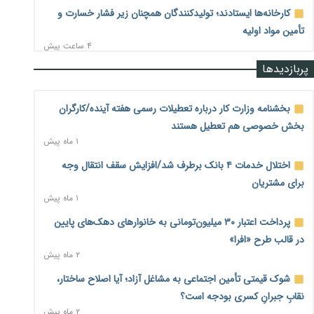
کارخانه‌ها ایستادند؛ تولیدکنندگان همچنان زیر فشار خسارت و
تأمین مواد اولیه
۴ ساعت پیش
پربازدیدها
قیمت مسکن در دست سازنده‌های خرد؛ چگونه «عددسازی» بازار
ملک را ملتهب می‌کند؟
۴ ساعت پیش
بخشنامه وزارت کار درباره تعطیلات رسمی هفته آینده/کارگران
بخش خصوصی هم تعطیل هستند
مسیر تأمین مواد اولیه صنایع تسهیل شد؛ ۳۴۱۴ کد تعرفه مشمول
۱ ماه پیش
سهمیه جدید
۴ ساعت پیش
اختلال خدمات ۴ بانک برطرف شد/افزایش سقف انتقال وجه
برای مشتریان
منابع صندوق ملی مسکن به متقاضیان رسید؛ اولویت با
۱ ماه پیش
پروژه‌های بالای ۸۰ درصد پیشرفت
۵ ساعت پیش
پرداخت اعتبار ۳۰ میلیون‌تومانی به خانوارهای دهک‌های پایین
در قالب طرح «افرا»
هشدار درباره آینده صندوق‌های بازنشستگی؛ اعتماد بیمه‌پردازان
۲ ماه پیش
را قربانی نکنیم
۵ ساعت پیش
شوک قیمتی تأمین اجتماعی به مشاغل آزاد؛ آیا اصلاح ساختار،
نقابِ جبرانِ کسری بودجه است؟
ترمیم مزد در راه است؟ تأکید بر افزایش مزد پایه و شفافیت سبد
۲ ماه پیش