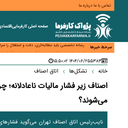
تماس با ما
درباره ما
صفحه اصلی
کارفرمایی
اقتصاد
هشدار درباره کاهش عرضه مسکن اجاره‌ای؛ دولت واحدهای
رسانه تخصصی باید مطالبه‌گری، دقت و استقلال را سرلو
سرخط خبرها
احراز صلاحیت ۱۹۴۱ مدیر در شرکت‌های وزارت کار انجام نشده است؛ شایسته‌سالاری زیر فشار؟
صادرات محصولات آب‌بر در اوج خشکسالی؛ تراز تجاری 
۱۴۰۴/۰۶/۲۵ ۱۵:۵۰:۰۲
۵۳۸۳
موبایل گران می‌شود؟ هزینه واردات ۱۰ برابر شد، ثبت سفارش همچنان متوقف است
خانه
تشکل‌ها
اتاق اصناف
اصناف زیر فشار مالیات ناعادلانه؛ چر
می‌شوند؟
نایب‌رئیس اتاق اصناف تهران می‌گوید فشارهای 