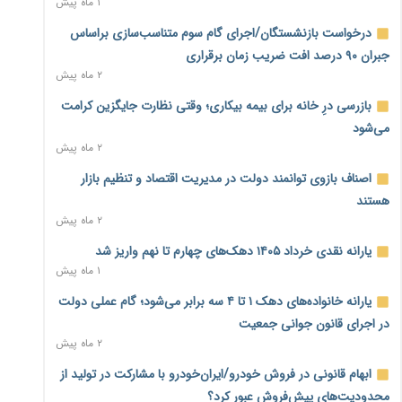
۱ ماه پیش
رسانه تخصصی باید مطالبه‌گری، دقت و استقلال را سرلوحه کار
درخواست بازنشستگان/اجرای گام سوم متناسب‌سازی براساس
خود قرار دهد
۲۲ ساعت پیش
جبران ۹۰ درصد افت ضریب زمان برقراری
۲ ماه پیش
احراز صلاحیت ۱۹۴۱ مدیر در شرکت‌های وزارت کار انجام نشده
بازرسی درِ خانه برای بیمه بیکاری؛ وقتی نظارت جایگزین کرامت
است؛ شایسته‌سالاری زیر فشار؟
۲۲ ساعت پیش
می‌شود
۲ ماه پیش
صادرات محصولات آب‌بر در اوج خشکسالی؛ تراز تجاری به چه
اصناف بازوی توانمند دولت در مدیریت اقتصاد و تنظیم بازار
قیمتی؟
۲۳ ساعت پیش
هستند
۲ ماه پیش
موبایل گران می‌شود؟ هزینه واردات ۱۰ برابر شد، ثبت سفارش
یارانه نقدی خرداد ۱۴۰۵ دهک‌های چهارم تا نهم واریز شد
همچنان متوقف است
۱ ماه پیش
۲۳ ساعت پیش
یارانه خانواده‌های دهک ۱ تا ۴ سه برابر می‌شود؛ گام عملی دولت
کارخانه‌ها ایستادند؛ تولیدکنندگان همچنان زیر فشار خسارت و
در اجرای قانون جوانی جمعیت
تأمین مواد اولیه
۲ ماه پیش
۲۳ ساعت پیش
ابهام قانونی در فروش خودرو/ایران‌خودرو با مشارکت در تولید از
قیمت مسکن در دست سازنده‌های خرد؛ چگونه «عددسازی» بازار
محدودیت‌های پیش‌فروش عبور کرد؟
ملک را ملتهب می‌کند؟