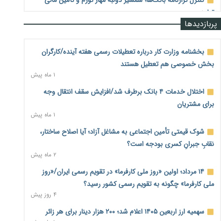
تولید
پربازدیدها
۱ ساعت پیش
جنگ با تورم از بانک‌ها و بودجه آغاز می‌شود؛ نسخه انضباط
بخشنامه وزارت کار درباره تعطیلات رسمی هفته آینده/کارگران
آهنین برای اقتصاد
۱ ساعت پیش
بخش خصوصی هم تعطیل هستند
۱ ماه پیش
عینک گران‌تر شد؛ ارز و عوارض گمرکی قدرت خرید مردم را نشانه
اختلال خدمات ۴ بانک برطرف شد/افزایش سقف انتقال وجه
رفت
۱ ساعت پیش
برای مشتریان
۱ ماه پیش
اطمینان وزیر جهاد از تأمین کالاهای اساسی؛ «نگران نباشید»
۲ ساعت پیش
شوک قیمتی تأمین اجتماعی به مشاغل آزاد؛ آیا اصلاح ساختار،
نقابِ جبرانِ کسری بودجه است؟
پیام‌رسان‌های ایرانی در مسیر ورود به بورس؛ عرضه اولیه یک
۲ ماه پیش
شرکت هوش مصنوعی در راه است
۲ ساعت پیش
۱۴ مرداد؛ اولین «روز ملی کارفرما» در تقویم رسمی ایران/«روز
ملی کارفرما» چگونه به تقویم رسمی کشور رسید؟
هشدار درباره کاهش عرضه مسکن اجاره‌ای؛ دولت واحدهای خود
۴ روز پیش
را وارد بازار کند
۲۲ ساعت پیش
سهمیه ارز اربعین ۱۴۰۵ اعلام شد؛ ۲۰۰ هزار دینار برای هر زائر