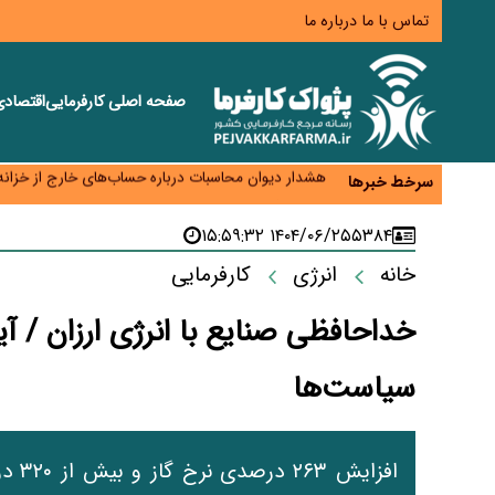
تماس با ما
درباره ما
نسخه قطعه‌سازان برای سایپا؛ خروج دولت از مدیریت پ
تجارت خارجی ایران در مسیر تسویه فرامرزی با رمزارز
صفحه اصلی
کارفرمایی
اقتصاد
یک سال پرچالش اینترنت/دولت چهاردهم از محدودی
هشدار دیوان محاسبات درباره حساب‌های خارج از خزانه؛ ۱۲۴ حساب ارزی در تیررس نظا
سرخط خبرها
نه از جنگ می‌ترسیم، نه از مذاکره برای منافع ملی
۱۴۰۴/۰۶/۲۵ ۱۵:۵۹:۳۲
۵۳۸۴
خانه
انرژی
کارفرمایی
خداحافظی صنایع با انرژی ارزان / آ
سیاست‌ها
افزا