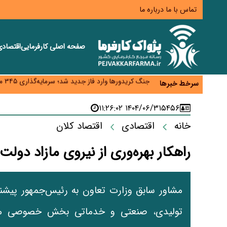
تماس با ما
درباره ما
صفحه اصلی
کارفرمایی
اقتصاد
زائران اربعین نگران ارز باقی‌مانده نباشند؛ خرید دینار د
جنگ کریدورها وارد فاز جدید شد؛ سرمایه‌گذاری ۳۴۵ میلیارد دلاری اوراسیا تا ۲۰۳۵
سرخط خبرها
پارادوکس اینترنت در ایران؛ مصرف‌کننده بیشتر می‌پرداز
تأمین سرمایه در گردش بدون خلق نقدینگی؛ نقش جدید
۱۴۰۴/۰۶/۳۱ ۱۱:۲۶:۰۲
۵۴۵۶
معمای تأمین ۸۰ همت معوقات بازنشستگان؛ بانک رفاه وارد میدان شد
خانه
اقتصادی
اقتصاد کلان
راهکار بهره‌وری از نیروی مازاد د
مشاور سابق وزارت تعاون به رئیس‌جمهور پیشنه
تولیدی، صنعتی و خدماتی بخش خصوصی معرف