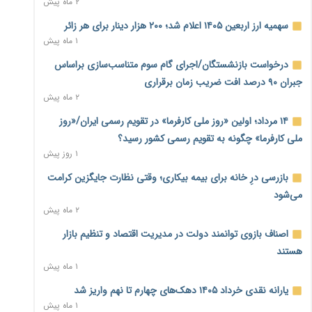
۲ ماه پیش
نماینده مجلس: توسعه مرزهای زمینی به راهبرد تأمین کالاهای
سهمیه ارز اربعین ۱۴۰۵ اعلام شد؛ ۲۰۰ هزار دینار برای هر زائر
اساسی تبدیل شود
۱ ماه پیش
۲۳ ساعت پیش
درخواست بازنشستگان/اجرای گام سوم متناسب‌سازی براساس
خانه کارگر قزوین: شکاف دستمزد و هزینه معیشت هر روز عمیق‌تر
جبران ۹۰ درصد افت ضریب زمان برقراری
می‌شود
۲ ماه پیش
۱ روز پیش
۱۴ مرداد؛ اولین «روز ملی کارفرما» در تقویم رسمی ایران/«روز
رئیس سازمان امور مالیاتی: بلاگرهای پردرآمد مشمول پرداخت
ملی کارفرما» چگونه به تقویم رسمی کشور رسید؟
مالیات هستند
۱ روز پیش
۱ روز پیش
بازرسی درِ خانه برای بیمه بیکاری؛ وقتی نظارت جایگزین کرامت
پیش‌بینی افزایش تولید برنج؛ نیاز وارداتی کشور به ۵۰۰ هزار تن
می‌شود
کاهش می‌یابد
۲ ماه پیش
۱ روز پیش
اصناف بازوی توانمند دولت در مدیریت اقتصاد و تنظیم بازار
امضای تفاهم‌نامه تجاری ایران و پاکستان؛ هدف‌گذاری تجارت ۱۰
هستند
میلیارد دلاری
۱ ماه پیش
۱ روز پیش
یارانه نقدی خرداد ۱۴۰۵ دهک‌های چهارم تا نهم واریز شد
اختیارات جدید گمرکات برای تمدید ورود موقت کالا و خودرو تا
۱ ماه پیش
پایان شهریور ابلاغ شد