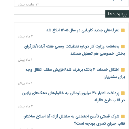
۲۲ ساعت پیش
پربازدیدها
رشد ۷۵ هزار میلیاردی بازار خرید اعتباری؛ فین‌تک‌ها وارد میدان
شدند
۲۲ ساعت پیش
تعرفه‌های جدید کاریابی در سال ۱۴۰۵ ابلاغ شد
۲ ماه پیش
احتمال اختلال ۲۴ ساعته در سامانه‌های تأمین اجتماعی
۲۳ ساعت پیش
بخشنامه وزارت کار درباره تعطیلات رسمی هفته آینده/کارگران
بخش خصوصی هم تعطیل هستند
آغاز اجرای پایلوت «ردا کارت» برای دانشجویان تحصیلات تکمیلی
۱ ماه پیش
۲۳ ساعت پیش
اختلال خدمات ۴ بانک برطرف شد/افزایش سقف انتقال وجه
محدودیت تازه برای شبکه بانکی؛ افزایش سپرده قانونی با هدف
برای مشتریان
کنترل تورم
۱ ماه پیش
۲۳ ساعت پیش
پرداخت اعتبار ۳۰ میلیون‌تومانی به خانوارهای دهک‌های پایین
ترمز تولید خودرو کشیده شد؛ افت ۲۵ درصدی تیراژ ایران‌خودرو،
در قالب طرح «افرا»
سایپا و پارس‌خودرو
۲ ماه پیش
۲۳ ساعت پیش
شوک قیمتی تأمین اجتماعی به مشاغل آزاد؛ آیا اصلاح ساختار،
بنگاه‌داری بانک‌ها؛ مانع بزرگ خانه‌دار شدن مستأجران
۲۳ ساعت پیش
نقابِ جبرانِ کسری بودجه است؟